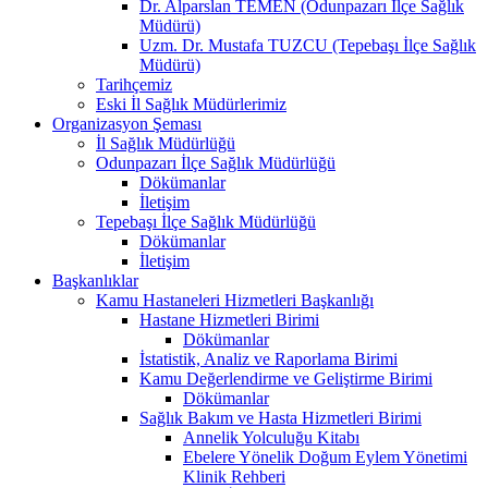
Dr. Alparslan TEMEN (Odunpazarı İlçe Sağlık
Müdürü)
Uzm. Dr. Mustafa TUZCU (Tepebaşı İlçe Sağlık
Müdürü)
Tarihçemiz
Eski İl Sağlık Müdürlerimiz
Organizasyon Şeması
İl Sağlık Müdürlüğü
Odunpazarı İlçe Sağlık Müdürlüğü
Dökümanlar
İletişim
Tepebaşı İlçe Sağlık Müdürlüğü
Dökümanlar
İletişim
Başkanlıklar
Kamu Hastaneleri Hizmetleri Başkanlığı
Hastane Hizmetleri Birimi
Dökümanlar
İstatistik, Analiz ve Raporlama Birimi
Kamu Değerlendirme ve Geliştirme Birimi
Dökümanlar
Sağlık Bakım ve Hasta Hizmetleri Birimi
Annelik Yolculuğu Kitabı
Ebelere Yönelik Doğum Eylem Yönetimi
Klinik Rehberi