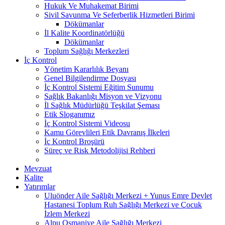
Hukuk Ve Muhakemat Birimi
Sivil Savunma Ve Seferberlik Hizmetleri Birimi
Dökümanlar
İl Kalite Koordinatörlüğü
Dökümanlar
Toplum Sağlığı Merkezleri
İç Kontrol
Yönetim Kararlılık Beyanı
Genel Bilgilendirme Dosyası
İç Kontrol Sistemi Eğitim Sunumu
Sağlık Bakanlığı Misyon ve Vizyonu
İl Sağlık Müdürlüğü Teşkilat Şeması
Etik Sloganımız
İç Kontrol Sistemi Videosu
Kamu Görevlileri Etik Davranış İlkeleri
İç Kontrol Broşürü
Süreç ve Risk Metodolijisi Rehberi
Mevzuat
Kalite
Yatırımlar
Uluönder Aile Sağlığı Merkezi + Yunus Emre Devlet
Hastanesi Toplum Ruh Sağlığı Merkezi ve Çocuk
İzlem Merkezi
Alpu Osmaniye Aile Sağlığı Merkezi