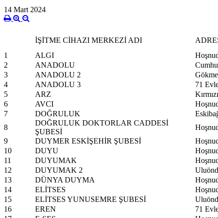
14 Mart 2024
İŞİTME CİHAZI MERKEZİ ADI
ADRE
1
ALGI
Hoşnud
2
ANADOLU
Cumhur
3
ANADOLU 2
Gökmey
4
ANADOLU 3
71 Evl
5
ARZ
Kırmız
6
AVCI
Hoşnud
7
DOĞRULUK
Eskibağ
DOĞRULUK DOKTORLAR CADDESİ
8
Hoşnud
ŞUBESİ
9
DUYMER ESKİŞEHİR ŞUBESİ
Hoşnud
10
DUYU
Hoşnud
11
DUYUMAK
Hoşnud
12
DUYUMAK 2
Uluönd
13
DÜNYA DUYMA
Hoşnud
14
ELİTSES
Hoşnud
15
ELİTSES YUNUSEMRE ŞUBESİ
Uluönd
16
EREN
71 Evl