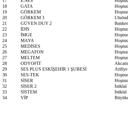
17
E-SES
Hoşnud
18
GATA
Hoşnud
19
GÖRKEM
Hoşnud
20
GÖRKEM 3
Uluönd
21
GÜVEN DUY 2
Batıke
22
İDİS
Hoşnud
23
İMGE
Hoşnud
24
MAYA
Hoşnud
25
MEDİSES
Hoşnud
26
MEGAFON
Hoşnud
27
MELTEM
Hoşnud
28
ODYOFİT
Akcami
29
SES PLUS ESKİŞEHİR 1 ŞUBESİ
Arifiye
30
SES-TEK
Hoşnud
31
SİSER
Hoşnud
32
SİSER 2
İstikla
33
SİSTEM
İstikla
34
VİP
Büyükd