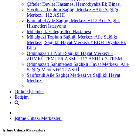
Çifteler Devlet Hastanesi Hemodiyaliz Ek Binası
Sivrihisar Toplum Sağlığı Merkezi+Aile Sağlığı
Merkezi+112 ASHİ
Kumlubel Aile Sağlığı Merkezi +112 Acil Sağlık
Hizmetleri İstasyonu
Mihalıççık Entegre İlçe Hastanesi
Mihalgazi Toplum Sağlığı Merkezi Aile Sağlığı
Merkezi, Sağlıklı Hayat Merkezi YEDH Diyaliz Ek
Bina
Odunpazarı 1 Nolu Sağlıklı Hayat Merkezi +
ZÜMRÜTEVLER ASM + 112 ASHİ + 3 TRSM
Odunpazarı Şahintepesi Sağlıklı Hayat Merkezi+Aile
Sağlığı Merkezi+112 ASHİ
Şairfuzuli Aile Sağlığı Merkezi ve Sağlıklı Hayat
Merkezi
Online İşlemler
İletişim
İşitme Cihazı Merkezleri
İşitme Cihazı Merkezleri