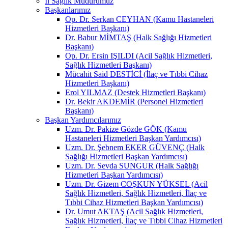
İl Sağlık Müdürümüz
Başkanlarımız
Op. Dr. Serkan CEYHAN (Kamu Hastaneleri
Hizmetleri Başkanı)
Dr. Babur MİMTAŞ (Halk Sağlığı Hizmetleri
Başkanı)
Op. Dr. Ersin IŞILDI (Acil Sağlık Hizmetleri,
Sağlık Hizmetleri Başkanı)
Mücahit Said DESTİCİ (İlaç ve Tıbbi Cihaz
Hizmetleri Başkanı)
Erol YILMAZ (Destek Hizmetleri Başkanı)
Dr. Bekir AKDEMİR (Personel Hizmetleri
Başkanı)
Başkan Yardımcılarımız
Uzm. Dr. Pakize Gözde GÖK (Kamu
Hastaneleri Hizmetleri Başkan Yardımcısı)
Uzm. Dr. Şebnem EKER GÜVENÇ (Halk
Sağlığı Hizmetleri Başkan Yardımcısı)
Uzm. Dr. Sevda SUNGUR (Halk Sağlığı
Hizmetleri Başkan Yardımcısı)
Uzm. Dr. Gizem COŞKUN YÜKSEL (Acil
Sağlık Hizmetleri, Sağlık Hizmetleri, İlaç ve
Tıbbi Cihaz Hizmetleri Başkan Yardımcısı)
Dr. Umut AKTAŞ (Acil Sağlık Hizmetleri,
Sağlık Hizmetleri, İlaç ve Tıbbi Cihaz Hizmetleri