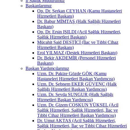
İl Sağlık Müdürümüz
Başkanlarımız
Op. Dr. Serkan CEYHAN (Kamu Hastaneleri
Hizmetleri Başkanı)
Dr. Babur MİMTAŞ (Halk Sağlığı Hizmetleri
Başkanı)
Op. Dr. Ersin IŞILDI (Acil Sağlık Hizmetleri,
Sağlık Hizmetleri Başkanı)
Mücahit Said DESTİCİ (İlaç ve Tıbbi Cihaz
Hizmetleri Başkanı)
Erol YILMAZ (Destek Hizmetleri Başkanı)
Dr. Bekir AKDEMİR (Personel Hizmetleri
Başkanı)
Başkan Yardımcılarımız
Uzm. Dr. Pakize Gözde GÖK (Kamu
Hastaneleri Hizmetleri Başkan Yardımcısı)
Uzm. Dr. Şebnem EKER GÜVENÇ (Halk
Sağlığı Hizmetleri Başkan Yardımcısı)
Uzm. Dr. Sevda SUNGUR (Halk Sağlığı
Hizmetleri Başkan Yardımcısı)
Uzm. Dr. Gizem COŞKUN YÜKSEL (Acil
Sağlık Hizmetleri, Sağlık Hizmetleri, İlaç ve
Tıbbi Cihaz Hizmetleri Başkan Yardımcısı)
Dr. Umut AKTAŞ (Acil Sağlık Hizmetleri,
Sağlık Hizmetleri, İlaç ve Tıbbi Cihaz Hizmetleri