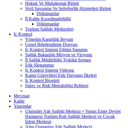
Hukuk Ve Muhakemat Birimi
Sivil Savunma Ve Seferberlik Hizmetleri Birimi
Dökümanlar
İl Kalite Koordinatörlüğü
Dökümanlar
Toplum Sağlığı Merkezleri
İç Kontrol
Yönetim Kararlılık Beyanı
Genel Bilgilendirme Dosyası
İç Kontrol Sistemi Eğitim Sunumu
Sağlık Bakanlığı Misyon ve Vizyonu
İl Sağlık Müdürlüğü Teşkilat Şeması
Etik Sloganımız
İç Kontrol Sistemi Videosu
Kamu Görevlileri Etik Davranış İlkeleri
İç Kontrol Broşürü
Süreç ve Risk Metodolijisi Rehberi
Mevzuat
Kalite
Yatırımlar
Uluönder Aile Sağlığı Merkezi + Yunus Emre Devlet
Hastanesi Toplum Ruh Sağlığı Merkezi ve Çocuk
İzlem Merkezi
Alpu Osmaniye Aile Sağlığı Merkezi