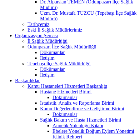
Dr. Alparslan TEMEN (Odunpazarı İlçe Sağlık
Müdürü)
Uzm. Dr. Mustafa TUZCU (Tepebaşı İlçe Sağlık
Müdürü)
Tarihçemiz
Eski İl Sağlık Müdürlerimiz
Organizasyon Şeması
İl Sağlık Müdürlüğü
Odunpazarı İlçe Sağlık Müdürlüğü
Dökümanlar
İletişim
Tepebaşı İlçe Sağlık Müdürlüğü
Dökümanlar
İletişim
Başkanlıklar
Kamu Hastaneleri Hizmetleri Başkanlığı
Hastane Hizmetleri Birimi
Dökümanlar
İstatistik, Analiz ve Raporlama Birimi
Kamu Değerlendirme ve Geliştirme Birimi
Dökümanlar
Sağlık Bakım ve Hasta Hizmetleri Birimi
Annelik Yolculuğu Kitabı
Ebelere Yönelik Doğum Eylem Yönetimi
Klinik Rehberi