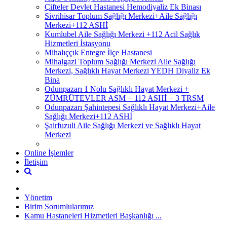
Çifteler Devlet Hastanesi Hemodiyaliz Ek Binası
Sivrihisar Toplum Sağlığı Merkezi+Aile Sağlığı
Merkezi+112 ASHİ
Kumlubel Aile Sağlığı Merkezi +112 Acil Sağlık
Hizmetleri İstasyonu
Mihalıççık Entegre İlçe Hastanesi
Mihalgazi Toplum Sağlığı Merkezi Aile Sağlığı
Merkezi, Sağlıklı Hayat Merkezi YEDH Diyaliz Ek
Bina
Odunpazarı 1 Nolu Sağlıklı Hayat Merkezi +
ZÜMRÜTEVLER ASM + 112 ASHİ + 3 TRSM
Odunpazarı Şahintepesi Sağlıklı Hayat Merkezi+Aile
Sağlığı Merkezi+112 ASHİ
Şairfuzuli Aile Sağlığı Merkezi ve Sağlıklı Hayat
Merkezi
Online İşlemler
İletişim
Yönetim
Birim Sorumlularımız
Kamu Hastaneleri Hizmetleri Başkanlığı ...