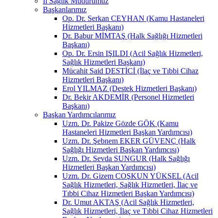
İl Sağlık Müdürümüz
Başkanlarımız
Op. Dr. Serkan CEYHAN (Kamu Hastaneleri
Hizmetleri Başkanı)
Dr. Babur MİMTAŞ (Halk Sağlığı Hizmetleri
Başkanı)
Op. Dr. Ersin IŞILDI (Acil Sağlık Hizmetleri,
Sağlık Hizmetleri Başkanı)
Mücahit Said DESTİCİ (İlaç ve Tıbbi Cihaz
Hizmetleri Başkanı)
Erol YILMAZ (Destek Hizmetleri Başkanı)
Dr. Bekir AKDEMİR (Personel Hizmetleri
Başkanı)
Başkan Yardımcılarımız
Uzm. Dr. Pakize Gözde GÖK (Kamu
Hastaneleri Hizmetleri Başkan Yardımcısı)
Uzm. Dr. Şebnem EKER GÜVENÇ (Halk
Sağlığı Hizmetleri Başkan Yardımcısı)
Uzm. Dr. Sevda SUNGUR (Halk Sağlığı
Hizmetleri Başkan Yardımcısı)
Uzm. Dr. Gizem COŞKUN YÜKSEL (Acil
Sağlık Hizmetleri, Sağlık Hizmetleri, İlaç ve
Tıbbi Cihaz Hizmetleri Başkan Yardımcısı)
Dr. Umut AKTAŞ (Acil Sağlık Hizmetleri,
Sağlık Hizmetleri, İlaç ve Tıbbi Cihaz Hizmetleri