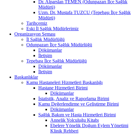
Dr. Alparslan TEMEN (Odunpazarı İlçe Sağlık
Müdürü)
Uzm. Dr. Mustafa TUZCU (Tepebaşı İlçe Sağlık
Müdürü)
Tarihçemiz
Eski İl Sağlık Müdürlerimiz
Organizasyon Şeması
İl Sağlık Müdürlüğü
Odunpazarı İlçe Sağlık Müdürlüğü
Dökümanlar
İletişim
Tepebaşı İlçe Sağlık Müdürlüğü
Dökümanlar
İletişim
Başkanlıklar
Kamu Hastaneleri Hizmetleri Başkanlığı
Hastane Hizmetleri Birimi
Dökümanlar
İstatistik, Analiz ve Raporlama Birimi
Kamu Değerlendirme ve Geliştirme Birimi
Dökümanlar
Sağlık Bakım ve Hasta Hizmetleri Birimi
Annelik Yolculuğu Kitabı
Ebelere Yönelik Doğum Eylem Yönetimi
Klinik Rehberi