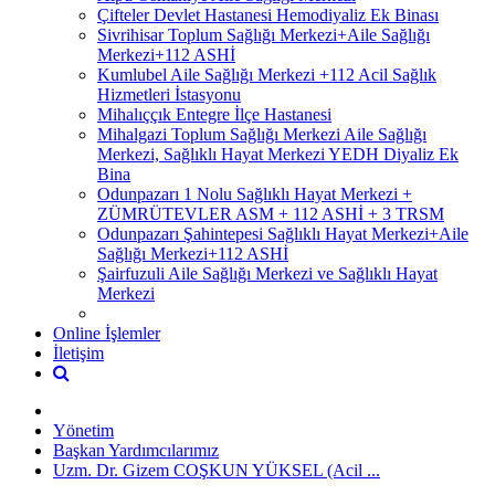
Çifteler Devlet Hastanesi Hemodiyaliz Ek Binası
Sivrihisar Toplum Sağlığı Merkezi+Aile Sağlığı
Merkezi+112 ASHİ
Kumlubel Aile Sağlığı Merkezi +112 Acil Sağlık
Hizmetleri İstasyonu
Mihalıççık Entegre İlçe Hastanesi
Mihalgazi Toplum Sağlığı Merkezi Aile Sağlığı
Merkezi, Sağlıklı Hayat Merkezi YEDH Diyaliz Ek
Bina
Odunpazarı 1 Nolu Sağlıklı Hayat Merkezi +
ZÜMRÜTEVLER ASM + 112 ASHİ + 3 TRSM
Odunpazarı Şahintepesi Sağlıklı Hayat Merkezi+Aile
Sağlığı Merkezi+112 ASHİ
Şairfuzuli Aile Sağlığı Merkezi ve Sağlıklı Hayat
Merkezi
Online İşlemler
İletişim
Yönetim
Başkan Yardımcılarımız
Uzm. Dr. Gizem COŞKUN YÜKSEL (Acil ...