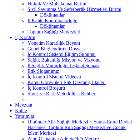
Hukuk Ve Muhakemat Birimi
Sivil Savunma Ve Seferberlik Hizmetleri Birimi
Dökümanlar
İl Kalite Koordinatörlüğü
Dökümanlar
Toplum Sağlığı Merkezleri
İç Kontrol
Yönetim Kararlılık Beyanı
Genel Bilgilendirme Dosyası
İç Kontrol Sistemi Eğitim Sunumu
Sağlık Bakanlığı Misyon ve Vizyonu
İl Sağlık Müdürlüğü Teşkilat Şeması
Etik Sloganımız
İç Kontrol Sistemi Videosu
Kamu Görevlileri Etik Davranış İlkeleri
İç Kontrol Broşürü
Süreç ve Risk Metodolijisi Rehberi
Mevzuat
Kalite
Yatırımlar
Uluönder Aile Sağlığı Merkezi + Yunus Emre Devlet
Hastanesi Toplum Ruh Sağlığı Merkezi ve Çocuk
İzlem Merkezi
Alpu Osmaniye Aile Sağlığı Merkezi