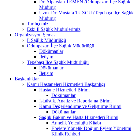
Dr. Alparslan TEMEN (Odunpazarı İlçe Sağlık
Müdürü)
Uzm. Dr. Mustafa TUZCU (Tepebaşı İlçe Sağlık
Müdürü)
Tarihçemiz
Eski İl Sağlık Müdürlerimiz
Organizasyon Şeması
İl Sağlık Müdürlüğü
Odunpazarı İlçe Sağlık Müdürlüğü
Dökümanlar
İletişim
Tepebaşı İlçe Sağlık Müdürlüğü
Dökümanlar
İletişim
Başkanlıklar
Kamu Hastaneleri Hizmetleri Başkanlığı
Hastane Hizmetleri Birimi
Dökümanlar
İstatistik, Analiz ve Raporlama Birimi
Kamu Değerlendirme ve Geliştirme Birimi
Dökümanlar
Sağlık Bakım ve Hasta Hizmetleri Birimi
Annelik Yolculuğu Kitabı
Ebelere Yönelik Doğum Eylem Yönetimi
Klinik Rehberi