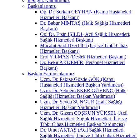
İl Sağlık Müdürümüz
Başkanlarımız
Op. Dr. Serkan CEYHAN (Kamu Hastaneleri
Hizmetleri Başkanı)
Dr. Babur MİMTAŞ (Halk Sağlığı Hizmetleri
Başkanı)
Op. Dr. Ersin IŞILDI (Acil Sağlık Hizmetleri,
Sağlık Hizmetleri Başkanı)
Mücahit Said DESTİCİ (İlaç ve Tıbbi Cihaz
Hizmetleri Başkanı)
Erol YILMAZ (Destek Hizmetleri Başkanı)
Dr. Bekir AKDEMİR (Personel Hizmetleri
Başkanı)
Başkan Yardımcılarımız
Uzm. Dr. Pakize Gözde GÖK (Kamu
Hastaneleri Hizmetleri Başkan Yardımcısı)
Uzm. Dr. Şebnem EKER GÜVENÇ (Halk
Sağlığı Hizmetleri Başkan Yardımcısı)
Uzm. Dr. Sevda SUNGUR (Halk Sağlığı
Hizmetleri Başkan Yardımcısı)
Uzm. Dr. Gizem COŞKUN YÜKSEL (Acil
Sağlık Hizmetleri, Sağlık Hizmetleri, İlaç ve
Tıbbi Cihaz Hizmetleri Başkan Yardımcısı)
Dr. Umut AKTAŞ (Acil Sağlık Hizmetleri,
Sağlık Hizmetleri, İlaç ve Tıbbi Cihaz Hizmetleri