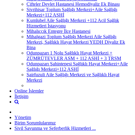
Çifteler Devlet Hastanesi Hemodiyaliz Ek Binası
Sivrihisar Toplum Sağlığı Merkezi+Aile Sağlığı
Merkezi+112 ASHİ
Kumlubel Aile Sağlığı Merkezi +112 Acil Sağlık
Hizmetleri İstasyonu
Mihalıççık Entegre İlçe Hastanesi
Mihalgazi Toplum Sağlığı Merkezi Aile Sağlığı
Merkezi, Sağlıklı Hayat Merkezi YEDH Diyaliz Ek
Bina
Odunpazarı 1 Nolu Sağlıklı Hayat Merkezi +
ZÜMRÜTEVLER ASM + 112 ASHİ + 3 TRSM
Odunpazarı Şahintepesi Sağlıklı Hayat Merkezi+Aile
Sağlığı Merkezi+112 ASHİ
Şairfuzuli Aile Sağlığı Merkezi ve Sağlıklı Hayat
Merkezi
Online İşlemler
İletişim
Yönetim
Birim Sorumlularımız
Sivil Savunma ve Seferberlik Hizmetleri ...