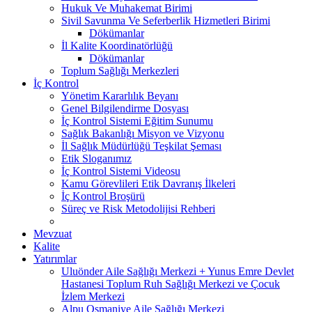
Hukuk Ve Muhakemat Birimi
Sivil Savunma Ve Seferberlik Hizmetleri Birimi
Dökümanlar
İl Kalite Koordinatörlüğü
Dökümanlar
Toplum Sağlığı Merkezleri
İç Kontrol
Yönetim Kararlılık Beyanı
Genel Bilgilendirme Dosyası
İç Kontrol Sistemi Eğitim Sunumu
Sağlık Bakanlığı Misyon ve Vizyonu
İl Sağlık Müdürlüğü Teşkilat Şeması
Etik Sloganımız
İç Kontrol Sistemi Videosu
Kamu Görevlileri Etik Davranış İlkeleri
İç Kontrol Broşürü
Süreç ve Risk Metodolijisi Rehberi
Mevzuat
Kalite
Yatırımlar
Uluönder Aile Sağlığı Merkezi + Yunus Emre Devlet
Hastanesi Toplum Ruh Sağlığı Merkezi ve Çocuk
İzlem Merkezi
Alpu Osmaniye Aile Sağlığı Merkezi