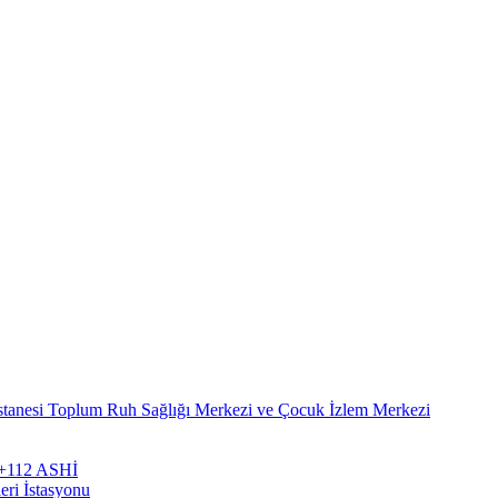
stanesi Toplum Ruh Sağlığı Merkezi ve Çocuk İzlem Merkezi
zi+112 ASHİ
eri İstasyonu