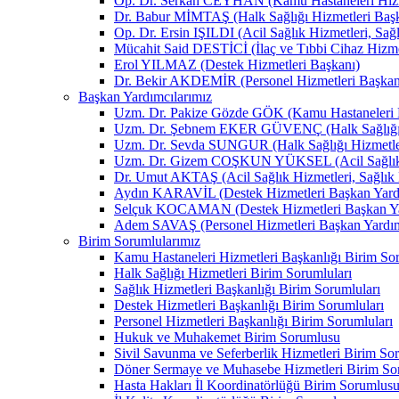
Op. Dr. Serkan CEYHAN (Kamu Hastaneleri Hizm
Dr. Babur MİMTAŞ (Halk Sağlığı Hizmetleri Baş
Op. Dr. Ersin IŞILDI (Acil Sağlık Hizmetleri, Sağ
Mücahit Said DESTİCİ (İlaç ve Tıbbi Cihaz Hizme
Erol YILMAZ (Destek Hizmetleri Başkanı)
Dr. Bekir AKDEMİR (Personel Hizmetleri Başkan
Başkan Yardımcılarımız
Uzm. Dr. Pakize Gözde GÖK (Kamu Hastaneleri H
Uzm. Dr. Şebnem EKER GÜVENÇ (Halk Sağlığı H
Uzm. Dr. Sevda SUNGUR (Halk Sağlığı Hizmetler
Uzm. Dr. Gizem COŞKUN YÜKSEL (Acil Sağlık Hizm
Dr. Umut AKTAŞ (Acil Sağlık Hizmetleri, Sağlık H
Aydın KARAVİL (Destek Hizmetleri Başkan Yard
Selçuk KOCAMAN (Destek Hizmetleri Başkan Ya
Adem SAVAŞ (Personel Hizmetleri Başkan Yardım
Birim Sorumlularımız
Kamu Hastaneleri Hizmetleri Başkanlığı Birim Sor
Halk Sağlığı Hizmetleri Birim Sorumluları
Sağlık Hizmetleri Başkanlığı Birim Sorumluları
Destek Hizmetleri Başkanlığı Birim Sorumluları
Personel Hizmetleri Başkanlığı Birim Sorumluları
Hukuk ve Muhakemet Birim Sorumlusu
Sivil Savunma ve Seferberlik Hizmetleri Birim So
Döner Sermaye ve Muhasebe Hizmetleri Birim So
Hasta Hakları İl Koordinatörlüğü Birim Sorumlus