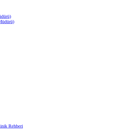
üdürü)
Müdürü)
inik Rehberi