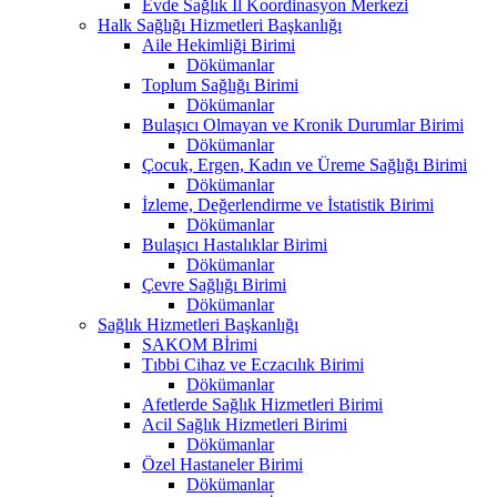
Evde Sağlık İl Koordinasyon Merkezi
Halk Sağlığı Hizmetleri Başkanlığı
Aile Hekimliği Birimi
Dökümanlar
Toplum Sağlığı Birimi
Dökümanlar
Bulaşıcı Olmayan ve Kronik Durumlar Birimi
Dökümanlar
Çocuk, Ergen, Kadın ve Üreme Sağlığı Birimi
Dökümanlar
İzleme, Değerlendirme ve İstatistik Birimi
Dökümanlar
Bulaşıcı Hastalıklar Birimi
Dökümanlar
Çevre Sağlığı Birimi
Dökümanlar
Sağlık Hizmetleri Başkanlığı
SAKOM Bİrimi
Tıbbi Cihaz ve Eczacılık Birimi
Dökümanlar
Afetlerde Sağlık Hizmetleri Birimi
Acil Sağlık Hizmetleri Birimi
Dökümanlar
Özel Hastaneler Birimi
Dökümanlar