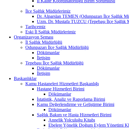
İl Kalite Koordinatörlüğü Birim Sorumlusu
İlçe Sağlık Müdürlerimiz
Dr. Alparslan TEMEN (Odunpazarı İlçe Sağlık M
Uzm. Dr. Mustafa TUZCU (Tepebaşı İlçe Sağlık 
Tarihçemiz
Eski İl Sağlık Müdürlerimiz
Organizasyon Şeması
İl Sağlık Müdürlüğü
Odunpazarı İlçe Sağlık Müdürlüğü
Dökümanlar
İletişim
Tepebaşı İlçe Sağlık Müdürlüğü
Dökümanlar
İletişim
Başkanlıklar
Kamu Hastaneleri Hizmetleri Başkanlığı
Hastane Hizmetleri Birimi
Dökümanlar
İstatistik, Analiz ve Raporlama Birimi
Kamu Değerlendirme ve Geliştirme Birimi
Dökümanlar
Sağlık Bakım ve Hasta Hizmetleri Birimi
Annelik Yolculuğu Kitabı
Ebelere Yönelik Doğum Eylem Yönetimi Kl