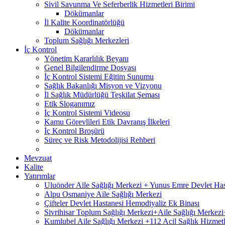
Sivil Savunma Ve Seferberlik Hizmetleri Birimi
Dökümanlar
İl Kalite Koordinatörlüğü
Dökümanlar
Toplum Sağlığı Merkezleri
İç Kontrol
Yönetim Kararlılık Beyanı
Genel Bilgilendirme Dosyası
İç Kontrol Sistemi Eğitim Sunumu
Sağlık Bakanlığı Misyon ve Vizyonu
İl Sağlık Müdürlüğü Teşkilat Şeması
Etik Sloganımız
İç Kontrol Sistemi Videosu
Kamu Görevlileri Etik Davranış İlkeleri
İç Kontrol Broşürü
Süreç ve Risk Metodolijisi Rehberi
Mevzuat
Kalite
Yatırımlar
Uluönder Aile Sağlığı Merkezi + Yunus Emre Devlet Ha
Alpu Osmaniye Aile Sağlığı Merkezi
Çifteler Devlet Hastanesi Hemodiyaliz Ek Binası
Sivrihisar Toplum Sağlığı Merkezi+Aile Sağlığı Merke
Kumlubel Aile Sağlığı Merkezi +112 Acil Sağlık Hizmetl