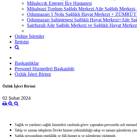
Mihalıççık Entegre İlçe Hastanesi
Mihalgazi Toplum Sağlığı Merkezi Aile Sağlığı Merkezi
Odunpazarı 1 Nolu Sağlıklı Hayat Merkezi + ZÜM
Odunpazarı Şahintepesi Sağlıklı Hayat Merkezi+Aile S
Şairfuzuli Aile Sağlığı Merkezi ve Sağlıklı Hayat Merkez
Online İşlemler
İletişim
Başkanlıklar
Personel Hizmetleri Başkanlığı
Özlük İşleri Birimi
Özlük İşleri Birimi
02 Şubat 2024
Sağlık ve yardımcı sağlık hizmetleri sınıfında görev yapmakta personelin asli memurlu
Tabip ve uzman tabiplerin Devlet hizmet yükümlülüğü takip ve tamam işlemlerini yü
Sağlık personelinin emeklilik ve fiili hizmet iş ve işlemlerini yürütmek;