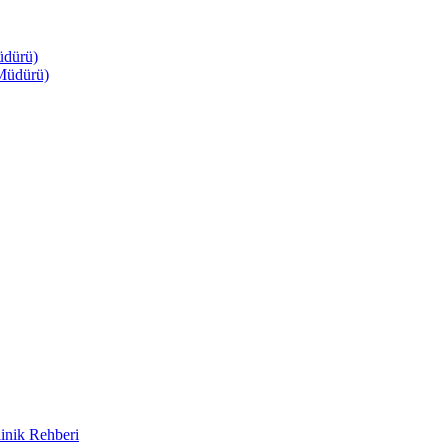
üdürü)
Müdürü)
inik Rehberi