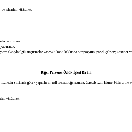
ş ve işlemleri yürütmek.
lemleri yürütmek.
 yaptırmak.
görev alanıyla ilgili araştırmalar yapmak, konu hakkında sempozyum, panel, çalıştay, seminer vs,
Diğer Personel Özlük İşleri Birimi
ı hizmetler sınıfında görev yapanların; asli memurluğa atanma, ücretsiz izin, hizmet birleştirme 
mleri yürütmek.