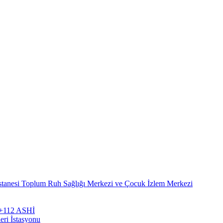
stanesi Toplum Ruh Sağlığı Merkezi ve Çocuk İzlem Merkezi
zi+112 ASHİ
eri İstasyonu