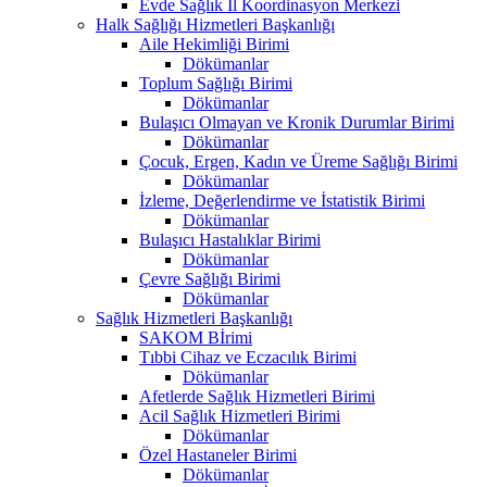
Evde Sağlık İl Koordinasyon Merkezi
Halk Sağlığı Hizmetleri Başkanlığı
Aile Hekimliği Birimi
Dökümanlar
Toplum Sağlığı Birimi
Dökümanlar
Bulaşıcı Olmayan ve Kronik Durumlar Birimi
Dökümanlar
Çocuk, Ergen, Kadın ve Üreme Sağlığı Birimi
Dökümanlar
İzleme, Değerlendirme ve İstatistik Birimi
Dökümanlar
Bulaşıcı Hastalıklar Birimi
Dökümanlar
Çevre Sağlığı Birimi
Dökümanlar
Sağlık Hizmetleri Başkanlığı
SAKOM Bİrimi
Tıbbi Cihaz ve Eczacılık Birimi
Dökümanlar
Afetlerde Sağlık Hizmetleri Birimi
Acil Sağlık Hizmetleri Birimi
Dökümanlar
Özel Hastaneler Birimi
Dökümanlar