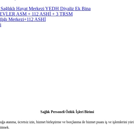
, Sağlıklı Hayat Merkezi YEDH Diyaliz Ek Bina
RÜTEVLER ASM + 112 ASHİ + 3 TRSM
ağlığı Merkezi+112 ASHİ
i
Sağlık Personeli Özlük İşleri Birimi
ğa atanma, ücretsiz izin, hizmet birleştirme ve borçlanma ile hizmet puanı iş ve işlemlerini yür
rütmek.