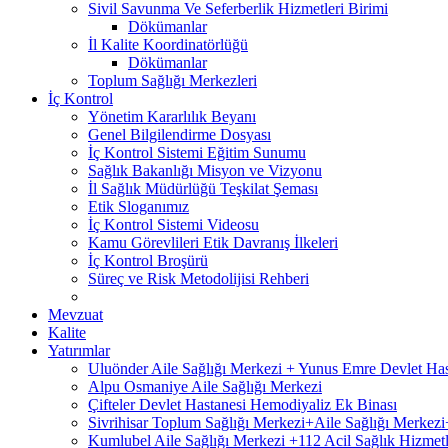
Sivil Savunma Ve Seferberlik Hizmetleri Birimi
Dökümanlar
İl Kalite Koordinatörlüğü
Dökümanlar
Toplum Sağlığı Merkezleri
İç Kontrol
Yönetim Kararlılık Beyanı
Genel Bilgilendirme Dosyası
İç Kontrol Sistemi Eğitim Sunumu
Sağlık Bakanlığı Misyon ve Vizyonu
İl Sağlık Müdürlüğü Teşkilat Şeması
Etik Sloganımız
İç Kontrol Sistemi Videosu
Kamu Görevlileri Etik Davranış İlkeleri
İç Kontrol Broşürü
Süreç ve Risk Metodolijisi Rehberi
Mevzuat
Kalite
Yatırımlar
Uluönder Aile Sağlığı Merkezi + Yunus Emre Devlet Ha
Alpu Osmaniye Aile Sağlığı Merkezi
Çifteler Devlet Hastanesi Hemodiyaliz Ek Binası
Sivrihisar Toplum Sağlığı Merkezi+Aile Sağlığı Merke
Kumlubel Aile Sağlığı Merkezi +112 Acil Sağlık Hizmetl