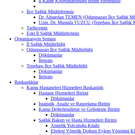
İl Kalite Koordinatörlüğü Birim Sorumlusu
İlçe Sağlık Müdürlerimiz
Dr. Alparslan TEMEN (Odunpazarı İlçe Sağlık M
Uzm. Dr. Mustafa TUZCU (Tepebaşı İlçe Sağlık 
Tarihçemiz
Eski İl Sağlık Müdürlerimiz
Organizasyon Şeması
İl Sağlık Müdürlüğü
Odunpazarı İlçe Sağlık Müdürlüğü
Dökümanlar
İletişim
Tepebaşı İlçe Sağlık Müdürlüğü
Dökümanlar
İletişim
Başkanlıklar
Kamu Hastaneleri Hizmetleri Başkanlığı
Hastane Hizmetleri Birimi
Dökümanlar
İstatistik, Analiz ve Raporlama Birimi
Kamu Değerlendirme ve Geliştirme Birimi
Dökümanlar
Sağlık Bakım ve Hasta Hizmetleri Birimi
Annelik Yolculuğu Kitabı
Ebelere Yönelik Doğum Eylem Yönetimi Kl