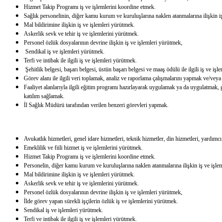
Hizmet Takip Programı iş ve işlemlerini koordine etmek.
Sağlık personelinin, diğer kamu kurum ve kuruluşlarına naklen atanmalarına ilişkin i
Mal bildirimine ilişkin iş ve işlemleri yürütmek.
Askerlik sevk ve tehir iş ve işlemlerini yürütmek.
Personel özlük dosyalarının devrine ilişkin iş ve işlemleri yürütmek,
Sendikal iş ve işlemleri yürütmek.
Terfi ve intibak ile ilgili iş ve işlemleri yürütmek.
Şehitlik belgesi, başarı belgesi, üstün başarı belgesi ve maaş ödülü ile ilgili iş ve iş
Görev alanı ile ilgili veri toplamak, analiz ve raporlama çalışmalarını yapmak ve/veya
Faaliyet alanlarıyla ilgili eğitim programı hazırlayarak uygulamak ya da uygulatmak, 
katılım sağlamak.
İl Sağlık Müdürü tarafından verilen benzeri görevleri yapmak.
Avukatlık hizmetleri, genel idare hizmetleri, teknik hizmetler, din hizmetleri, yardımc
Emeklilik ve fiili hizmet iş ve işlemlerini yürütmek.
Hizmet Takip Programı iş ve işlemlerini koordine etmek.
Personelin, diğer kamu kurum ve kuruluşlarına naklen atanmalarına ilişkin iş ve işle
Mal bildirimine ilişkin iş ve işlemleri yürütmek.
Askerlik sevk ve tehir iş ve işlemlerini yürütmek.
Personel özlük dosyalarının devrine ilişkin iş ve işlemleri yürütmek,
İlde görev yapan sürekli işçilerin özlük iş ve işlemlerini yürütmek.
Sendikal iş ve işlemleri yürütmek.
Terfi ve intibak ile ilgili iş ve işlemleri yürütmek.