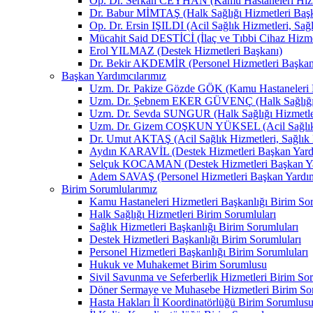
Op. Dr. Serkan CEYHAN (Kamu Hastaneleri Hizm
Dr. Babur MİMTAŞ (Halk Sağlığı Hizmetleri Baş
Op. Dr. Ersin IŞILDI (Acil Sağlık Hizmetleri, Sağ
Mücahit Said DESTİCİ (İlaç ve Tıbbi Cihaz Hizme
Erol YILMAZ (Destek Hizmetleri Başkanı)
Dr. Bekir AKDEMİR (Personel Hizmetleri Başkan
Başkan Yardımcılarımız
Uzm. Dr. Pakize Gözde GÖK (Kamu Hastaneleri H
Uzm. Dr. Şebnem EKER GÜVENÇ (Halk Sağlığı H
Uzm. Dr. Sevda SUNGUR (Halk Sağlığı Hizmetler
Uzm. Dr. Gizem COŞKUN YÜKSEL (Acil Sağlık Hizm
Dr. Umut AKTAŞ (Acil Sağlık Hizmetleri, Sağlık H
Aydın KARAVİL (Destek Hizmetleri Başkan Yard
Selçuk KOCAMAN (Destek Hizmetleri Başkan Ya
Adem SAVAŞ (Personel Hizmetleri Başkan Yardım
Birim Sorumlularımız
Kamu Hastaneleri Hizmetleri Başkanlığı Birim Sor
Halk Sağlığı Hizmetleri Birim Sorumluları
Sağlık Hizmetleri Başkanlığı Birim Sorumluları
Destek Hizmetleri Başkanlığı Birim Sorumluları
Personel Hizmetleri Başkanlığı Birim Sorumluları
Hukuk ve Muhakemet Birim Sorumlusu
Sivil Savunma ve Seferberlik Hizmetleri Birim So
Döner Sermaye ve Muhasebe Hizmetleri Birim So
Hasta Hakları İl Koordinatörlüğü Birim Sorumlus