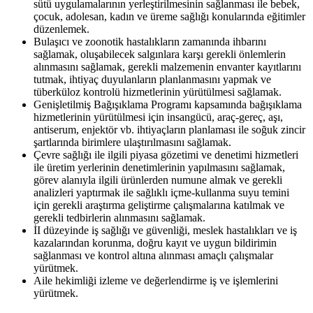
sütü uygulamalarının yerleştirilmesinin sağlanması ile bebek,
çocuk, adolesan, kadın ve üreme sağlığı konularında eğitimler
düzenlemek.
Bulaşıcı ve zoonotik hastalıkların zamanında ihbarını
sağlamak, oluşabilecek salgınlara karşı gerekli önlemlerin
alınmasını sağlamak, gerekli malzemenin envanter kayıtlarını
tutmak, ihtiyaç duyulanların planlanmasını yapmak ve
tüberküloz kontrolü hizmetlerinin yürütülmesi sağlamak.
Genişletilmiş Bağışıklama Programı kapsamında bağışıklama
hizmetlerinin yürütülmesi için insangücü, araç-gereç, aşı,
antiserum, enjektör vb. ihtiyaçların planlaması ile soğuk zincir
şartlarında birimlere ulaştırılmasını sağlamak.
Çevre sağlığı ile ilgili piyasa gözetimi ve denetimi hizmetleri
ile üretim yerlerinin denetimlerinin yapılmasını sağlamak,
görev alanıyla ilgili ürünlerden numune almak ve gerekli
analizleri yaptırmak ile sağlıklı içme-kullanma suyu temini
için gerekli araştırma geliştirme çalışmalarına katılmak ve
gerekli tedbirlerin alınmasını sağlamak.
İI düzeyinde iş sağlığı ve güvenliği, meslek hastalıkları ve iş
kazalarından korunma, doğru kayıt ve uygun bildirimin
sağlanması ve kontrol altına alınması amaçlı çalışmalar
yürütmek.
Aile hekimliği izleme ve değerlendirme iş ve işlemlerini
yürütmek.