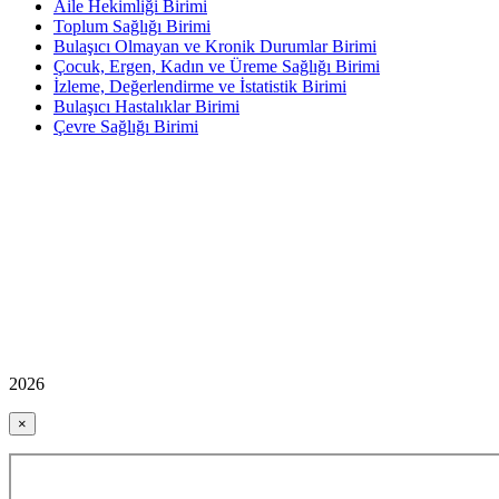
Aile Hekimliği Birimi
Toplum Sağlığı Birimi
Bulaşıcı Olmayan ve Kronik Durumlar Birimi
Çocuk, Ergen, Kadın ve Üreme Sağlığı Birimi
İzleme, Değerlendirme ve İstatistik Birimi
Bulaşıcı Hastalıklar Birimi
Çevre Sağlığı Birimi
2026
×