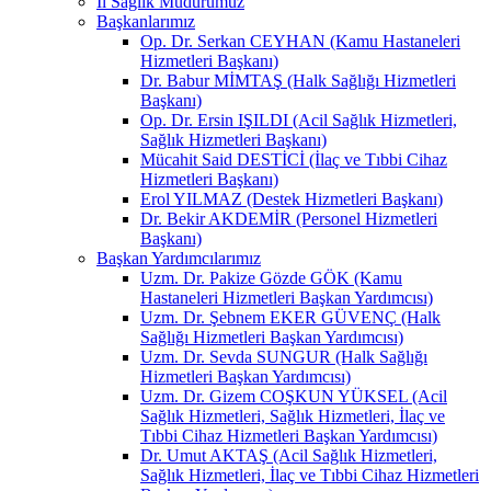
İl Sağlık Müdürümüz
Başkanlarımız
Op. Dr. Serkan CEYHAN (Kamu Hastaneleri
Hizmetleri Başkanı)
Dr. Babur MİMTAŞ (Halk Sağlığı Hizmetleri
Başkanı)
Op. Dr. Ersin IŞILDI (Acil Sağlık Hizmetleri,
Sağlık Hizmetleri Başkanı)
Mücahit Said DESTİCİ (İlaç ve Tıbbi Cihaz
Hizmetleri Başkanı)
Erol YILMAZ (Destek Hizmetleri Başkanı)
Dr. Bekir AKDEMİR (Personel Hizmetleri
Başkanı)
Başkan Yardımcılarımız
Uzm. Dr. Pakize Gözde GÖK (Kamu
Hastaneleri Hizmetleri Başkan Yardımcısı)
Uzm. Dr. Şebnem EKER GÜVENÇ (Halk
Sağlığı Hizmetleri Başkan Yardımcısı)
Uzm. Dr. Sevda SUNGUR (Halk Sağlığı
Hizmetleri Başkan Yardımcısı)
Uzm. Dr. Gizem COŞKUN YÜKSEL (Acil
Sağlık Hizmetleri, Sağlık Hizmetleri, İlaç ve
Tıbbi Cihaz Hizmetleri Başkan Yardımcısı)
Dr. Umut AKTAŞ (Acil Sağlık Hizmetleri,
Sağlık Hizmetleri, İlaç ve Tıbbi Cihaz Hizmetleri