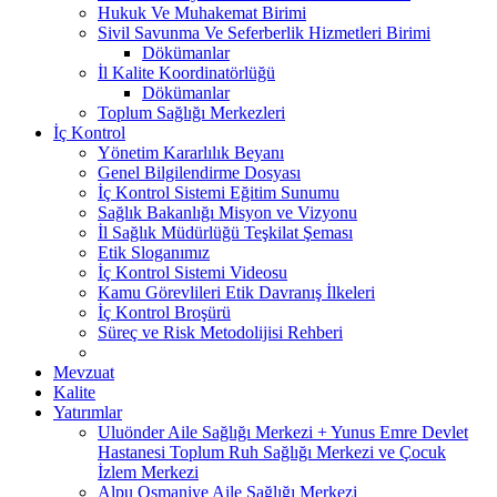
Hukuk Ve Muhakemat Birimi
Sivil Savunma Ve Seferberlik Hizmetleri Birimi
Dökümanlar
İl Kalite Koordinatörlüğü
Dökümanlar
Toplum Sağlığı Merkezleri
İç Kontrol
Yönetim Kararlılık Beyanı
Genel Bilgilendirme Dosyası
İç Kontrol Sistemi Eğitim Sunumu
Sağlık Bakanlığı Misyon ve Vizyonu
İl Sağlık Müdürlüğü Teşkilat Şeması
Etik Sloganımız
İç Kontrol Sistemi Videosu
Kamu Görevlileri Etik Davranış İlkeleri
İç Kontrol Broşürü
Süreç ve Risk Metodolijisi Rehberi
Mevzuat
Kalite
Yatırımlar
Uluönder Aile Sağlığı Merkezi + Yunus Emre Devlet
Hastanesi Toplum Ruh Sağlığı Merkezi ve Çocuk
İzlem Merkezi
Alpu Osmaniye Aile Sağlığı Merkezi