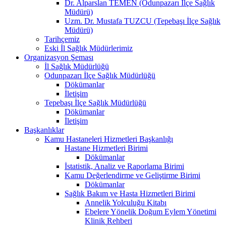
Dr. Alparslan TEMEN (Odunpazarı İlçe Sağlık
Müdürü)
Uzm. Dr. Mustafa TUZCU (Tepebaşı İlçe Sağlık
Müdürü)
Tarihçemiz
Eski İl Sağlık Müdürlerimiz
Organizasyon Şeması
İl Sağlık Müdürlüğü
Odunpazarı İlçe Sağlık Müdürlüğü
Dökümanlar
İletişim
Tepebaşı İlçe Sağlık Müdürlüğü
Dökümanlar
İletişim
Başkanlıklar
Kamu Hastaneleri Hizmetleri Başkanlığı
Hastane Hizmetleri Birimi
Dökümanlar
İstatistik, Analiz ve Raporlama Birimi
Kamu Değerlendirme ve Geliştirme Birimi
Dökümanlar
Sağlık Bakım ve Hasta Hizmetleri Birimi
Annelik Yolculuğu Kitabı
Ebelere Yönelik Doğum Eylem Yönetimi
Klinik Rehberi