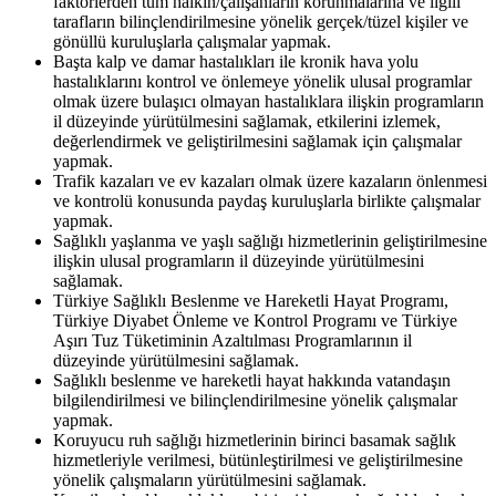
faktörlerden tüm halkın/çalışanların korunmalarına ve ilgili
tarafların bilinçlendirilmesine yönelik gerçek/tüzel kişiler ve
gönüllü kuruluşlarla çalışmalar yapmak.
Başta kalp ve damar hastalıkları ile kronik hava yolu
hastalıklarını kontrol ve önlemeye yönelik ulusal programlar
olmak üzere bulaşıcı olmayan hastalıklara ilişkin programların
il düzeyinde yürütülmesini sağlamak, etkilerini izlemek,
değerlendirmek ve geliştirilmesini sağlamak için çalışmalar
yapmak.
Trafik kazaları ve ev kazaları olmak üzere kazaların önlenmesi
ve kontrolü konusunda paydaş kuruluşlarla birlikte çalışmalar
yapmak.
Sağlıklı yaşlanma ve yaşlı sağlığı hizmetlerinin geliştirilmesine
ilişkin ulusal programların il düzeyinde yürütülmesini
sağlamak.
Türkiye Sağlıklı Beslenme ve Hareketli Hayat Programı,
Türkiye Diyabet Önleme ve Kontrol Programı ve Türkiye
Aşırı Tuz Tüketiminin Azaltılması Programlarının il
düzeyinde yürütülmesini sağlamak.
Sağlıklı beslenme ve hareketli hayat hakkında vatandaşın
bilgilendirilmesi ve bilinçlendirilmesine yönelik çalışmalar
yapmak.
Koruyucu ruh sağlığı hizmetlerinin birinci basamak sağlık
hizmetleriyle verilmesi, bütünleştirilmesi ve geliştirilmesine
yönelik çalışmaların yürütülmesini sağlamak.