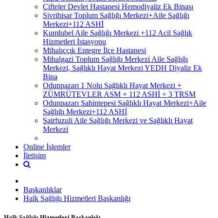
Çifteler Devlet Hastanesi Hemodiyaliz Ek Binası
Sivrihisar Toplum Sağlığı Merkezi+Aile Sağlığı
Merkezi+112 ASHİ
Kumlubel Aile Sağlığı Merkezi +112 Acil Sağlık
Hizmetleri İstasyonu
Mihalıççık Entegre İlçe Hastanesi
Mihalgazi Toplum Sağlığı Merkezi Aile Sağlığı
Merkezi, Sağlıklı Hayat Merkezi YEDH Diyaliz Ek
Bina
Odunpazarı 1 Nolu Sağlıklı Hayat Merkezi +
ZÜMRÜTEVLER ASM + 112 ASHİ + 3 TRSM
Odunpazarı Şahintepesi Sağlıklı Hayat Merkezi+Aile
Sağlığı Merkezi+112 ASHİ
Şairfuzuli Aile Sağlığı Merkezi ve Sağlıklı Hayat
Merkezi
Online İşlemler
İletişim
Başkanlıklar
Halk Sağlığı Hizmetleri Başkanlığı
Halk Sağlığı Hizmetleri Başkanlığı