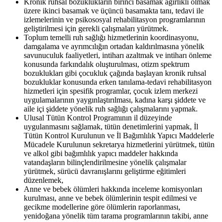
Kronik ruhsal bozuklukların birinci basamak ağırlıklı olmak
üzere ikinci basamak ve üçüncü basamakta tanı, tedavi ile
izlemelerinin ve psikososyal rehabilitasyon programlarının
geliştirilmesi için gerekli çalışmaları yürütmek.
Toplum temelli ruh sağlığı hizmetlerinin koordinasyonu,
damgalama ve ayrımcılığın ortadan kaldırılmasına yönelik
savunuculuk faaliyetleri, intiharı azaltmak ve intiharı önleme
konusunda farkındalık oluşturulması, otizm spektrum
bozuklukları gibi çocukluk çağında başlayan kronik ruhsal
bozukluklar konusunda erken tanılama-tedavi rehabilitasyon
hizmetleri için spesifik programlar, çocuk izlem merkezi
uygulamalarının yaygınlaştırılması, kadına karşı şiddete ve
aile içi şiddete yönelik ruh sağlığı çalışmalarını yapmak.
Ulusal Tütün Kontrol Programının il düzeyinde
uygulanmasını sağlamak, tütün denetimlerini yapmak, İl
Tütün Kontrol Kurulunun ve İl Bağımlılık Yapıcı Maddelerle
Mücadele Kurulunun sekretarya hizmetlerini yürütmek, tütün
ve alkol gibi bağımlılık yapıcı maddeler hakkında
vatandaşların bilinçlendirilmesine yönelik çalışmalar
yürütmek, sürücü davranışlarını geliştirme eğitimleri
düzenlemek,
Anne ve bebek ölümleri hakkında inceleme komisyonları
kurulması, anne ve bebek ölümlerinin tespit edilmesi ve
gecikme modellerine göre ölümlerin raporlanması,
yenidoğana yönelik tüm tarama programlarının takibi, anne