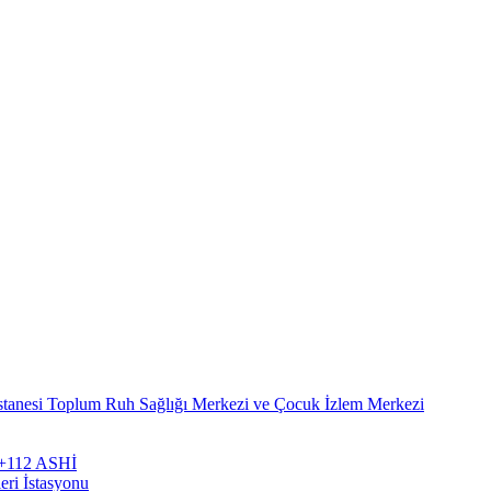
stanesi Toplum Ruh Sağlığı Merkezi ve Çocuk İzlem Merkezi
zi+112 ASHİ
eri İstasyonu