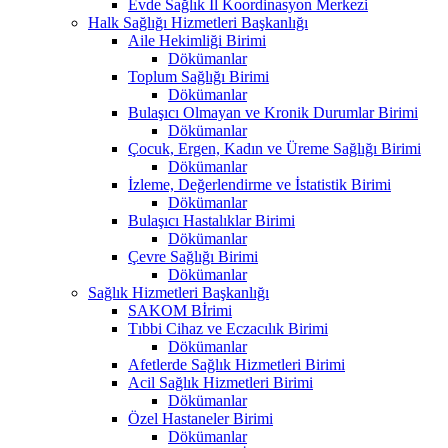
Evde Sağlık İl Koordinasyon Merkezi
Halk Sağlığı Hizmetleri Başkanlığı
Aile Hekimliği Birimi
Dökümanlar
Toplum Sağlığı Birimi
Dökümanlar
Bulaşıcı Olmayan ve Kronik Durumlar Birimi
Dökümanlar
Çocuk, Ergen, Kadın ve Üreme Sağlığı Birimi
Dökümanlar
İzleme, Değerlendirme ve İstatistik Birimi
Dökümanlar
Bulaşıcı Hastalıklar Birimi
Dökümanlar
Çevre Sağlığı Birimi
Dökümanlar
Sağlık Hizmetleri Başkanlığı
SAKOM Bİrimi
Tıbbi Cihaz ve Eczacılık Birimi
Dökümanlar
Afetlerde Sağlık Hizmetleri Birimi
Acil Sağlık Hizmetleri Birimi
Dökümanlar
Özel Hastaneler Birimi
Dökümanlar