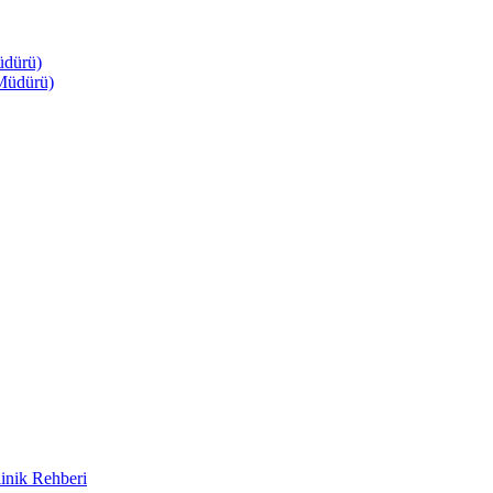
üdürü)
Müdürü)
inik Rehberi