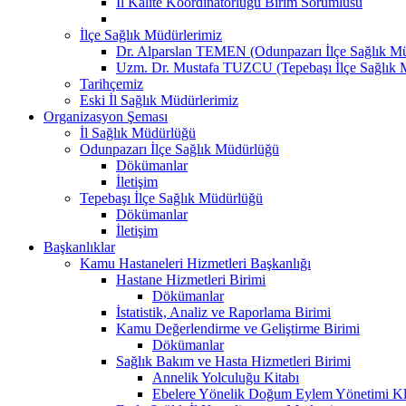
İl Kalite Koordinatörlüğü Birim Sorumlusu
İlçe Sağlık Müdürlerimiz
Dr. Alparslan TEMEN (Odunpazarı İlçe Sağlık M
Uzm. Dr. Mustafa TUZCU (Tepebaşı İlçe Sağlık 
Tarihçemiz
Eski İl Sağlık Müdürlerimiz
Organizasyon Şeması
İl Sağlık Müdürlüğü
Odunpazarı İlçe Sağlık Müdürlüğü
Dökümanlar
İletişim
Tepebaşı İlçe Sağlık Müdürlüğü
Dökümanlar
İletişim
Başkanlıklar
Kamu Hastaneleri Hizmetleri Başkanlığı
Hastane Hizmetleri Birimi
Dökümanlar
İstatistik, Analiz ve Raporlama Birimi
Kamu Değerlendirme ve Geliştirme Birimi
Dökümanlar
Sağlık Bakım ve Hasta Hizmetleri Birimi
Annelik Yolculuğu Kitabı
Ebelere Yönelik Doğum Eylem Yönetimi Kl