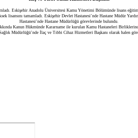
mladı. Eskişehir Anadolu Üniversitesi Kamu Yönetimi Bölümünde lisans eğitim
sek lisansını tamamladı. Eskişehir Devlet Hastanesi’nde Hastane Müdür Yardımc
Hastanesi’nde Hastane Müdürlüğü görevlerinde bulundu.
Hakkında Kanun Hükmünde Kararname ile kurulan Kamu Hastaneleri Birliklerinde, 
ağlık Müdürlüğü’nde İlaç ve Tıbbi Cihaz Hizmetleri Başkanı olarak halen göre