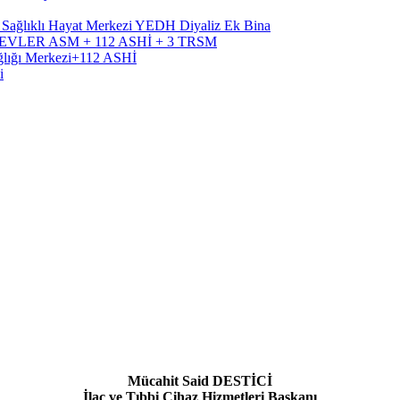
, Sağlıklı Hayat Merkezi YEDH Diyaliz Ek Bina
RÜTEVLER ASM + 112 ASHİ + 3 TRSM
ağlığı Merkezi+112 ASHİ
i
Mücahit Said DESTİCİ
İlaç ve Tıbbi Cihaz Hizmetleri Başkanı