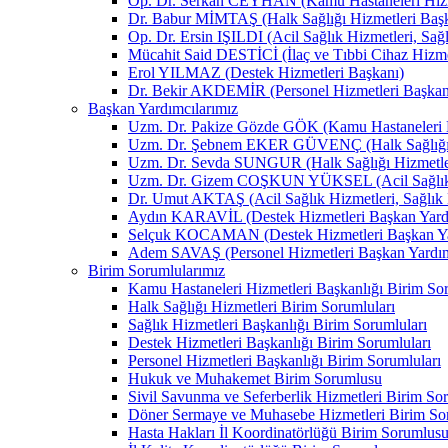
Op. Dr. Serkan CEYHAN (Kamu Hastaneleri Hizm
Dr. Babur MİMTAŞ (Halk Sağlığı Hizmetleri Baş
Op. Dr. Ersin IŞILDI (Acil Sağlık Hizmetleri, Sağ
Mücahit Said DESTİCİ (İlaç ve Tıbbi Cihaz Hizme
Erol YILMAZ (Destek Hizmetleri Başkanı)
Dr. Bekir AKDEMİR (Personel Hizmetleri Başkan
Başkan Yardımcılarımız
Uzm. Dr. Pakize Gözde GÖK (Kamu Hastaneleri H
Uzm. Dr. Şebnem EKER GÜVENÇ (Halk Sağlığı H
Uzm. Dr. Sevda SUNGUR (Halk Sağlığı Hizmetler
Uzm. Dr. Gizem COŞKUN YÜKSEL (Acil Sağlık Hizm
Dr. Umut AKTAŞ (Acil Sağlık Hizmetleri, Sağlık H
Aydın KARAVİL (Destek Hizmetleri Başkan Yard
Selçuk KOCAMAN (Destek Hizmetleri Başkan Ya
Adem SAVAŞ (Personel Hizmetleri Başkan Yardım
Birim Sorumlularımız
Kamu Hastaneleri Hizmetleri Başkanlığı Birim Sor
Halk Sağlığı Hizmetleri Birim Sorumluları
Sağlık Hizmetleri Başkanlığı Birim Sorumluları
Destek Hizmetleri Başkanlığı Birim Sorumluları
Personel Hizmetleri Başkanlığı Birim Sorumluları
Hukuk ve Muhakemet Birim Sorumlusu
Sivil Savunma ve Seferberlik Hizmetleri Birim So
Döner Sermaye ve Muhasebe Hizmetleri Birim So
Hasta Hakları İl Koordinatörlüğü Birim Sorumlus