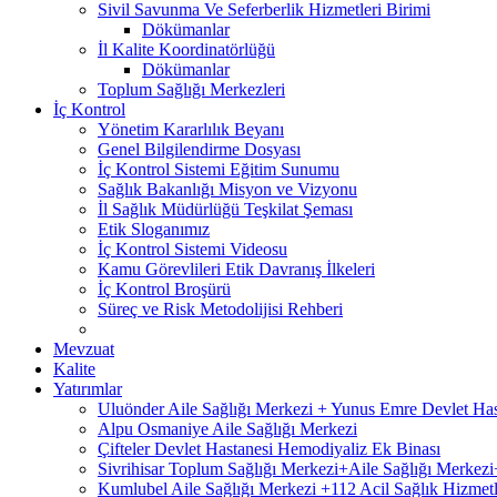
Sivil Savunma Ve Seferberlik Hizmetleri Birimi
Dökümanlar
İl Kalite Koordinatörlüğü
Dökümanlar
Toplum Sağlığı Merkezleri
İç Kontrol
Yönetim Kararlılık Beyanı
Genel Bilgilendirme Dosyası
İç Kontrol Sistemi Eğitim Sunumu
Sağlık Bakanlığı Misyon ve Vizyonu
İl Sağlık Müdürlüğü Teşkilat Şeması
Etik Sloganımız
İç Kontrol Sistemi Videosu
Kamu Görevlileri Etik Davranış İlkeleri
İç Kontrol Broşürü
Süreç ve Risk Metodolijisi Rehberi
Mevzuat
Kalite
Yatırımlar
Uluönder Aile Sağlığı Merkezi + Yunus Emre Devlet Ha
Alpu Osmaniye Aile Sağlığı Merkezi
Çifteler Devlet Hastanesi Hemodiyaliz Ek Binası
Sivrihisar Toplum Sağlığı Merkezi+Aile Sağlığı Merke
Kumlubel Aile Sağlığı Merkezi +112 Acil Sağlık Hizmetl