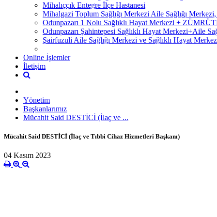
Mihalıççık Entegre İlçe Hastanesi
Mihalgazi Toplum Sağlığı Merkezi Aile Sağlığı Merkezi
Odunpazarı 1 Nolu Sağlıklı Hayat Merkezi + ZÜM
Odunpazarı Şahintepesi Sağlıklı Hayat Merkezi+Aile S
Şairfuzuli Aile Sağlığı Merkezi ve Sağlıklı Hayat Merkez
Online İşlemler
İletişim
Yönetim
Başkanlarımız
Mücahit Said DESTİCİ (İlaç ve ...
Mücahit Said DESTİCİ (İlaç ve Tıbbi Cihaz Hizmetleri Başkanı)
04 Kasım 2023