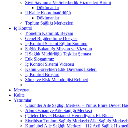
Sivil Savunma Ve Seferberlik Hizmetleri Birimi
Dökümanlar
İl Kalite Koordinatörlüğü
Dökümanlar
Toplum Sağlığı Merkezleri
İç Kontrol
Yönetim Kararlılık Beyanı
Genel Bilgilendirme Dosyası
İç Kontrol Sistemi Eğitim Sunumu
Sağlık Bakanlığı Misyon ve Vizyonu
İl Sağlık Müdürlüğü Teşkilat Şeması
Etik Sloganımız
İç Kontrol Sistemi Videosu
Kamu Görevlileri Etik Davranış İlkeleri
İç Kontrol Broşürü
Süreç ve Risk Metodolijisi Rehberi
Mevzuat
Kalite
Yatırımlar
Uluönder Aile Sağlığı Merkezi + Yunus Emre Devlet Ha
Alpu Osmaniye Aile Sağlığı Merkezi
Çifteler Devlet Hastanesi Hemodiyaliz Ek Binası
Sivrihisar Toplum Sağlığı Merkezi+Aile Sağlığı Merke
Kumlubel Aile Sağlığı Merkezi +112 Acil Sağlık Hizmetl