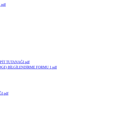
pdf
PİT TUTANAĞI.pdf
GE) BİLGİLENDİRME FORMU 1.pdf
I.pdf