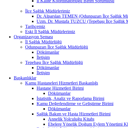
İl Kalite Koordinatörlüğü Birim Sorumlusu
İlçe Sağlık Müdürlerimiz
Dr. Alparslan TEMEN (Odunpazarı İlçe Sağlık M
Uzm. Dr. Mustafa TUZCU (Tepebaşı İlçe Sağlık 
Tarihçemiz
Eski İl Sağlık Müdürlerimiz
Organizasyon Şeması
İl Sağlık Müdürlüğü
Odunpazarı İlçe Sağlık Müdürlüğü
Dökümanlar
İletişim
Tepebaşı İlçe Sağlık Müdürlüğü
Dökümanlar
İletişim
Başkanlıklar
Kamu Hastaneleri Hizmetleri Başkanlığı
Hastane Hizmetleri Birimi
Dökümanlar
İstatistik, Analiz ve Raporlama Birimi
Kamu Değerlendirme ve Geliştirme Birimi
Dökümanlar
Sağlık Bakım ve Hasta Hizmetleri Birimi
Annelik Yolculuğu Kitabı
Ebelere Yönelik Doğum Eylem Yönetimi Kl