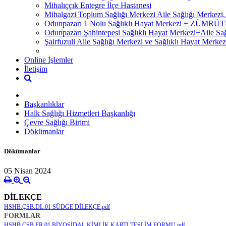
Mihalıççık Entegre İlçe Hastanesi
Mihalgazi Toplum Sağlığı Merkezi Aile Sağlığı Merkezi
Odunpazarı 1 Nolu Sağlıklı Hayat Merkezi + ZÜM
Odunpazarı Şahintepesi Sağlıklı Hayat Merkezi+Aile S
Şairfuzuli Aile Sağlığı Merkezi ve Sağlıklı Hayat Merkez
Online İşlemler
İletişim
Başkanlıklar
Halk Sağlığı Hizmetleri Başkanlığı
Çevre Sağlığı Birimi
Dökümanlar
Dökümanlar
05 Nisan 2024
DİLEKÇE
HSHB.ÇSB.DL.01 SÜDGE DİLEKÇE.pdf
FORMLAR
HSHB.ÇSB.FR.01 BİYOSİDAL KİMLİK KARTI TESLİM FORMU.pdf