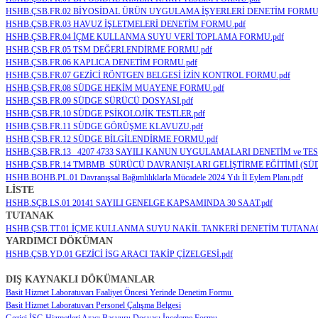
HSHB.ÇSB.FR.02 BİYOSİDAL ÜRÜN UYGULAMA İŞYERLERİ DENETİM FORMU.
HSHB.ÇSB.FR.03 HAVUZ İŞLETMELERİ DENETİM FORMU.pdf
HSHB.ÇSB.FR.04 İÇME KULLANMA SUYU VERİ TOPLAMA FORMU.pdf
HSHB.ÇSB.FR.05 TSM DEĞERLENDİRME FORMU.pdf
HSHB.ÇSB.FR.06 KAPLICA DENETİM FORMU.pdf
HSHB.ÇSB.FR.07 GEZİCİ RÖNTGEN BELGESİ İZİN KONTROL FORMU.pdf
HSHB.ÇSB.FR.08 SÜDGE HEKİM MUAYENE FORMU.pdf
HSHB.ÇSB.FR.09 SÜDGE SÜRÜCÜ DOSYASI.pdf
HSHB.ÇSB.FR.10 SÜDGE PSİKOLOJİK TESTLER.pdf
HSHB.ÇSB.FR.11 SÜDGE GÖRÜŞME KLAVUZU.pdf
HSHB.ÇSB.FR.12 SÜDGE BİLGİLENDİRME FORMU.pdf
HSHB.ÇSB.FR.13 _4207 4733 SAYILI KANUN UYGULAMALARI DENETİM ve TES
HSHB.ÇSB.FR.14 TMBMB_SÜRÜCÜ DAVRANIŞLARI GELİŞTİRME EĞİTİMİ (SÜD
HSHB.BOHB.PL.01 Davranışsal Bağımlılıklarla Mücadele 2024 Yılı İl Eylem Planı.pdf
LİSTE
HSHB.SÇB.LS.01 20141 SAYILI GENELGE KAPSAMINDA 30 SAAT.pdf
TUTANAK
HSHB.ÇSB.TT.01 İÇME KULLANMA SUYU NAKİL TANKERİ DENETİM TUTANAĞ
YARDIMCI DÖKÜMAN
HSHB.ÇSB.YD.01 GEZİCİ İSG ARACI TAKİP ÇİZELGESİ.pdf
DIŞ KAYNAKLI DÖKÜMANLAR
Basit Hizmet Laboratuvarı Faaliyet Öncesi Yerinde Denetim Formu
Basit Hizmet Laboratuvarı Personel Çalışma Belgesi