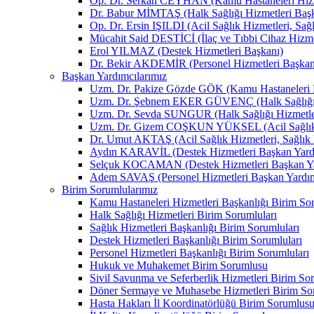
Op. Dr. Serkan CEYHAN (Kamu Hastaneleri Hizm
Dr. Babur MİMTAŞ (Halk Sağlığı Hizmetleri Baş
Op. Dr. Ersin IŞILDI (Acil Sağlık Hizmetleri, Sağ
Mücahit Said DESTİCİ (İlaç ve Tıbbi Cihaz Hizme
Erol YILMAZ (Destek Hizmetleri Başkanı)
Dr. Bekir AKDEMİR (Personel Hizmetleri Başkan
Başkan Yardımcılarımız
Uzm. Dr. Pakize Gözde GÖK (Kamu Hastaneleri H
Uzm. Dr. Şebnem EKER GÜVENÇ (Halk Sağlığı H
Uzm. Dr. Sevda SUNGUR (Halk Sağlığı Hizmetler
Uzm. Dr. Gizem COŞKUN YÜKSEL (Acil Sağlık Hizm
Dr. Umut AKTAŞ (Acil Sağlık Hizmetleri, Sağlık H
Aydın KARAVİL (Destek Hizmetleri Başkan Yard
Selçuk KOCAMAN (Destek Hizmetleri Başkan Ya
Adem SAVAŞ (Personel Hizmetleri Başkan Yardım
Birim Sorumlularımız
Kamu Hastaneleri Hizmetleri Başkanlığı Birim Sor
Halk Sağlığı Hizmetleri Birim Sorumluları
Sağlık Hizmetleri Başkanlığı Birim Sorumluları
Destek Hizmetleri Başkanlığı Birim Sorumluları
Personel Hizmetleri Başkanlığı Birim Sorumluları
Hukuk ve Muhakemet Birim Sorumlusu
Sivil Savunma ve Seferberlik Hizmetleri Birim So
Döner Sermaye ve Muhasebe Hizmetleri Birim So
Hasta Hakları İl Koordinatörlüğü Birim Sorumlus