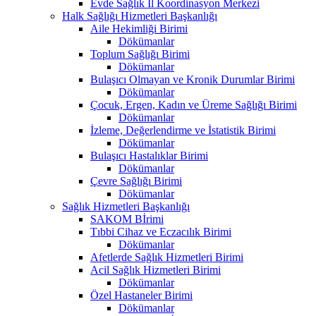
Evde Sağlık İl Koordinasyon Merkezi
Halk Sağlığı Hizmetleri Başkanlığı
Aile Hekimliği Birimi
Dökümanlar
Toplum Sağlığı Birimi
Dökümanlar
Bulaşıcı Olmayan ve Kronik Durumlar Birimi
Dökümanlar
Çocuk, Ergen, Kadın ve Üreme Sağlığı Birimi
Dökümanlar
İzleme, Değerlendirme ve İstatistik Birimi
Dökümanlar
Bulaşıcı Hastalıklar Birimi
Dökümanlar
Çevre Sağlığı Birimi
Dökümanlar
Sağlık Hizmetleri Başkanlığı
SAKOM Bİrimi
Tıbbi Cihaz ve Eczacılık Birimi
Dökümanlar
Afetlerde Sağlık Hizmetleri Birimi
Acil Sağlık Hizmetleri Birimi
Dökümanlar
Özel Hastaneler Birimi
Dökümanlar