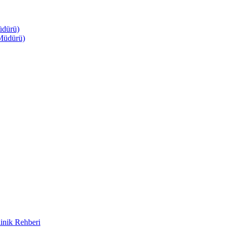
üdürü)
Müdürü)
inik Rehberi