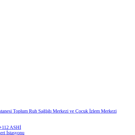
stanesi Toplum Ruh Sağlığı Merkezi ve Çocuk İzlem Merkezi
zi+112 ASHİ
eri İstasyonu