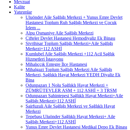
Mevzuat
Kalite
Yatırımlar
Uluönder Aile Sağlığı Merkezi + Yunus Emre Devlet
Hastanesi Toplum Ruh Sağlığı Merkezi ve Çocuk
İzlem ...
Alpu Osmaniye Aile Sağlığı Merkezi
Çifteler Devlet Hastanesi Hemodiyaliz Ek Binası
Sivrihisar Toplum Sağlığı Merkezi+Aile Sağlığı
Merkezi+112 ASHİ
Kumlubel Aile Sağlığı Merkezi +112 Acil Sağlık
Hizmetleri İstasyonu
Mihalıççık Entegre İlçe Hastanesi
Mihalgazi Toplum Sağlığı Merkezi Aile Sağlığı
Merkezi, Sağlıklı Hayat Merkezi YEDH Diyaliz Ek
Bina
Odunpazarı 1 Nolu Sağlıklı Hayat Merkezi +
ZÜMRÜTEVLER ASM + 112 ASHİ + 3 TRSM
Odunpazarı Şahintepesi Sağlıklı Hayat Merkezi+Aile
Sağlığı Merkezi+112 ASHİ
Şairfuzuli Aile Sağlığı Merkezi ve Sağlıklı Hayat
Merkezi
Tepebaşı Uluönder Sağlıklı Hayat Merkezi+ Aile
Sağlığı Merkezi+112 ASHİ
Yunus Emre Devlet Hastanesi Medikal Depo Ek Binası