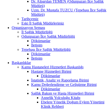
Dr. Alparslan TEMEN (Odunpazarı İlçe Sağlık
Müdürü)
Uzm. Dr. Mustafa TUZCU (Tepebaşı İlçe Sağlık
Müdürü)
Tarihçemiz
Eski İl Sağlık Müdürlerimiz
Organizasyon Şeması
İl Sağlık Müdürlüğü
Odunpazarı İlçe Sağlık Müdürlüğü
Dökümanlar
İletişim
Tepebaşı İlçe Sağlık Müdürlüğü
Dökümanlar
İletişim
Başkanlıklar
Kamu Hastaneleri Hizmetleri Başkanlığı
Hastane Hizmetleri Birimi
Dökümanlar
İstatistik, Analiz ve Raporlama Birimi
Kamu Değerlendirme ve Geliştirme Birimi
Dökümanlar
Sağlık Bakım ve Hasta Hizmetleri Birimi
Annelik Yolculuğu Kitabı
Ebelere Yönelik Doğum Eylem Yönetimi
Klinik Rehberi