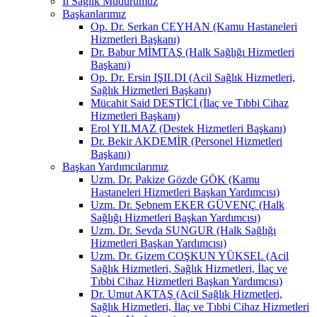
İl Sağlık Müdürümüz
Başkanlarımız
Op. Dr. Serkan CEYHAN (Kamu Hastaneleri
Hizmetleri Başkanı)
Dr. Babur MİMTAŞ (Halk Sağlığı Hizmetleri
Başkanı)
Op. Dr. Ersin IŞILDI (Acil Sağlık Hizmetleri,
Sağlık Hizmetleri Başkanı)
Mücahit Said DESTİCİ (İlaç ve Tıbbi Cihaz
Hizmetleri Başkanı)
Erol YILMAZ (Destek Hizmetleri Başkanı)
Dr. Bekir AKDEMİR (Personel Hizmetleri
Başkanı)
Başkan Yardımcılarımız
Uzm. Dr. Pakize Gözde GÖK (Kamu
Hastaneleri Hizmetleri Başkan Yardımcısı)
Uzm. Dr. Şebnem EKER GÜVENÇ (Halk
Sağlığı Hizmetleri Başkan Yardımcısı)
Uzm. Dr. Sevda SUNGUR (Halk Sağlığı
Hizmetleri Başkan Yardımcısı)
Uzm. Dr. Gizem COŞKUN YÜKSEL (Acil
Sağlık Hizmetleri, Sağlık Hizmetleri, İlaç ve
Tıbbi Cihaz Hizmetleri Başkan Yardımcısı)
Dr. Umut AKTAŞ (Acil Sağlık Hizmetleri,
Sağlık Hizmetleri, İlaç ve Tıbbi Cihaz Hizmetleri