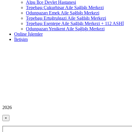
Alpu İlçe Devlet Hastanesi
Tepebaşı Çukurhisar Aile Sağlığı Merkezi
Odunpazarı Emek Aile Sağlığı Merkezi
Tepebaşı Ertuğrulgazi Aile Sağlığı Merkezi
Tepebaşı Esentepe Aile Sağlığı Merkezi + 112 ASHİ
Odunpazarı Yenikent Aile Sağlığı Merkezi
Online İşlemler
İletişim
2026
×