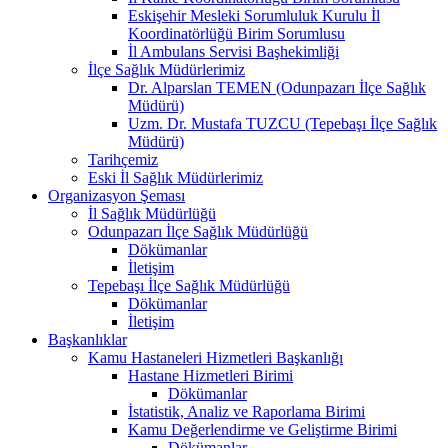
Eskişehir Mesleki Sorumluluk Kurulu İl
Koordinatörlüğü Birim Sorumlusu
İl Ambulans Servisi Başhekimliği
İlçe Sağlık Müdürlerimiz
Dr. Alparslan TEMEN (Odunpazarı İlçe Sağlık
Müdürü)
Uzm. Dr. Mustafa TUZCU (Tepebaşı İlçe Sağlık
Müdürü)
Tarihçemiz
Eski İl Sağlık Müdürlerimiz
Organizasyon Şeması
İl Sağlık Müdürlüğü
Odunpazarı İlçe Sağlık Müdürlüğü
Dökümanlar
İletişim
Tepebaşı İlçe Sağlık Müdürlüğü
Dökümanlar
İletişim
Başkanlıklar
Kamu Hastaneleri Hizmetleri Başkanlığı
Hastane Hizmetleri Birimi
Dökümanlar
İstatistik, Analiz ve Raporlama Birimi
Kamu Değerlendirme ve Geliştirme Birimi
Dökümanlar