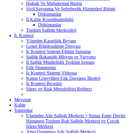
Hukuk Ve Muhakemat Birimi
Sivil Savunma Ve Seferberlik Hizmetleri Birimi
Dökümanlar
İl Kalite Koordinatörlüğü
Dökümanlar
Toplum Sağlığı Merkezleri
İç Kontrol
Yönetim Kararlılık Beyanı
Genel Bilgilendirme Dosyası
İç Kontrol Sistemi Eğitim Sunumu
Sağlık Bakanlığı Misyon ve Vizyonu
İl Sağlık Müdürlüğü Teşkilat Şeması
Etik Sloganımız
İç Kontrol Sistemi Videosu
Kamu Görevlileri Etik Davranış İlkeleri
İç Kontrol Broşürü
Süreç ve Risk Metodolijisi Rehberi
Mevzuat
Kalite
Yatırımlar
Uluönder Aile Sağlığı Merkezi + Yunus Emre Devlet
Hastanesi Toplum Ruh Sağlığı Merkezi ve Çocuk
İzlem Merkezi
Alpu Osmaniye Aile Sağlığı Merkezi