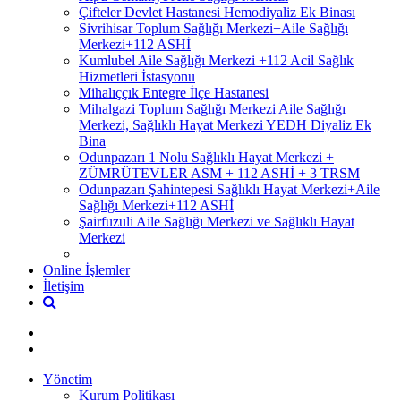
Çifteler Devlet Hastanesi Hemodiyaliz Ek Binası
Sivrihisar Toplum Sağlığı Merkezi+Aile Sağlığı
Merkezi+112 ASHİ
Kumlubel Aile Sağlığı Merkezi +112 Acil Sağlık
Hizmetleri İstasyonu
Mihalıççık Entegre İlçe Hastanesi
Mihalgazi Toplum Sağlığı Merkezi Aile Sağlığı
Merkezi, Sağlıklı Hayat Merkezi YEDH Diyaliz Ek
Bina
Odunpazarı 1 Nolu Sağlıklı Hayat Merkezi +
ZÜMRÜTEVLER ASM + 112 ASHİ + 3 TRSM
Odunpazarı Şahintepesi Sağlıklı Hayat Merkezi+Aile
Sağlığı Merkezi+112 ASHİ
Şairfuzuli Aile Sağlığı Merkezi ve Sağlıklı Hayat
Merkezi
Online İşlemler
İletişim
Yönetim
Kurum Politikası