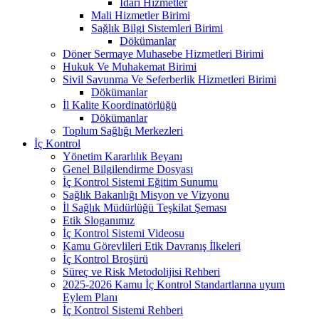
İdari Hizmetler
Mali Hizmetler Birimi
Sağlık Bilgi Sistemleri Birimi
Dökümanlar
Döner Sermaye Muhasebe Hizmetleri Birimi
Hukuk Ve Muhakemat Birimi
Sivil Savunma Ve Seferberlik Hizmetleri Birimi
Dökümanlar
İl Kalite Koordinatörlüğü
Dökümanlar
Toplum Sağlığı Merkezleri
İç Kontrol
Yönetim Kararlılık Beyanı
Genel Bilgilendirme Dosyası
İç Kontrol Sistemi Eğitim Sunumu
Sağlık Bakanlığı Misyon ve Vizyonu
İl Sağlık Müdürlüğü Teşkilat Şeması
Etik Sloganımız
İç Kontrol Sistemi Videosu
Kamu Görevlileri Etik Davranış İlkeleri
İç Kontrol Broşürü
Süreç ve Risk Metodolijisi Rehberi
2025-2026 Kamu İç Kontrol Standartlarına uyum
Eylem Planı
İç Kontrol Sistemi Rehberi