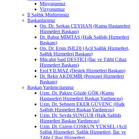
Misyonumuz
Vizyonumuz
İl Sağlık Müdürümüz
Başkanlarımız
Op. Dr. Serkan CEYHAN (Kamu Hastaneleri
Hizmetleri Başkanı)
Dr. Babur MİMTAŞ (Halk Sağlığı Hizmetleri
Başkanı)
Op. Dr. Ersin IŞILDI (Acil Sağlık Hizmetleri,
Sağlık Hizmetleri Başkanı)
Mücahit Said DESTİCİ (İlaç ve Tıbbi Cihaz
Hizmetleri Başkanı)
Erol YILMAZ (Destek Hizmetleri Başkanı)
Dr. Bekir AKDEMİR (Personel Hizmetleri
Başkanı)
Başkan Yardımcılarımız
Uzm. Dr. Pakize Gözde GÖK (Kamu
Hastaneleri Hizmetleri Başkan Yardımcısı)
Uzm. Dr. Şebnem EKER GÜVENÇ (Halk
Sağlığı Hizmetleri Başkan Yardımcısı)
Uzm. Dr. Sevda SUNGUR (Halk Sağlığı
Hizmetleri Başkan Yardımcısı)
Uzm. Dr. Gizem COŞKUN YÜKSEL (Acil
Sağlık Hizmetleri, Sağlık Hizmetleri, İlaç ve
Tıbbi Cihaz Hizmetleri ...