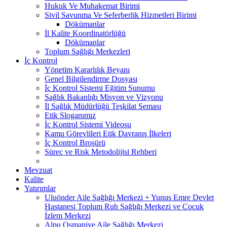
Hukuk Ve Muhakemat Birimi
Sivil Savunma Ve Seferberlik Hizmetleri Birimi
Dökümanlar
İl Kalite Koordinatörlüğü
Dökümanlar
Toplum Sağlığı Merkezleri
İç Kontrol
Yönetim Kararlılık Beyanı
Genel Bilgilendirme Dosyası
İç Kontrol Sistemi Eğitim Sunumu
Sağlık Bakanlığı Misyon ve Vizyonu
İl Sağlık Müdürlüğü Teşkilat Şeması
Etik Sloganımız
İç Kontrol Sistemi Videosu
Kamu Görevlileri Etik Davranış İlkeleri
İç Kontrol Broşürü
Süreç ve Risk Metodolijisi Rehberi
Mevzuat
Kalite
Yatırımlar
Uluönder Aile Sağlığı Merkezi + Yunus Emre Devlet
Hastanesi Toplum Ruh Sağlığı Merkezi ve Çocuk
İzlem Merkezi
Alpu Osmaniye Aile Sağlığı Merkezi