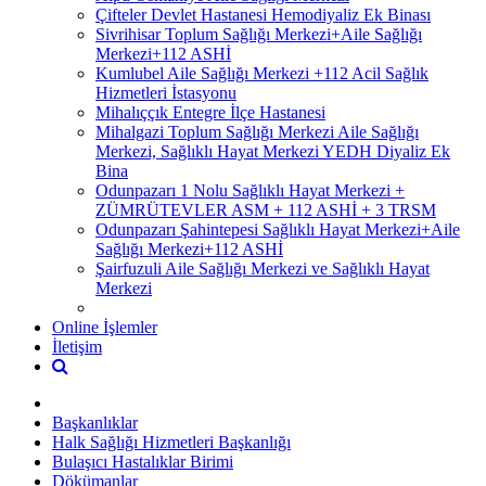
Çifteler Devlet Hastanesi Hemodiyaliz Ek Binası
Sivrihisar Toplum Sağlığı Merkezi+Aile Sağlığı
Merkezi+112 ASHİ
Kumlubel Aile Sağlığı Merkezi +112 Acil Sağlık
Hizmetleri İstasyonu
Mihalıççık Entegre İlçe Hastanesi
Mihalgazi Toplum Sağlığı Merkezi Aile Sağlığı
Merkezi, Sağlıklı Hayat Merkezi YEDH Diyaliz Ek
Bina
Odunpazarı 1 Nolu Sağlıklı Hayat Merkezi +
ZÜMRÜTEVLER ASM + 112 ASHİ + 3 TRSM
Odunpazarı Şahintepesi Sağlıklı Hayat Merkezi+Aile
Sağlığı Merkezi+112 ASHİ
Şairfuzuli Aile Sağlığı Merkezi ve Sağlıklı Hayat
Merkezi
Online İşlemler
İletişim
Başkanlıklar
Halk Sağlığı Hizmetleri Başkanlığı
Bulaşıcı Hastalıklar Birimi
Dökümanlar