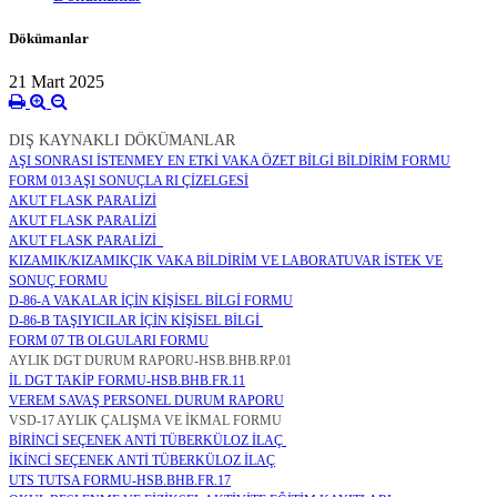
Dökümanlar
21 Mart 2025
DIŞ KAYNAKLI DÖKÜMANLAR
AŞI SONRASI İSTENMEY EN ETKİ VAKA ÖZET BİLGİ BİLDİRİM FORMU
FORM 013 AŞI SONUÇLA RI ÇİZELGESİ
AKUT FLASK PARALİZİ
AKUT FLASK PARALİZİ
AKUT FLASK PARALİZİ
KIZAMIK/KIZAMIKÇIK VAKA BİLDİRİM VE LABORATUVAR İSTEK VE
SONUÇ FORMU
D-86-A VAKALAR İÇİN KİŞİSEL BİLGİ FORMU
D-86-B TAŞIYICILAR İÇİN KİŞİSEL BİLGİ
FORM 07 TB OLGULARI FORMU
AYLIK DGT DURUM RAPORU-HSB.BHB.RP.01
İL DGT TAKİP FORMU-HSB.BHB.FR.11
VEREM SAVAŞ PERSONEL DURUM RAPORU
VSD-17 AYLIK ÇALIŞMA VE İKMAL FORMU
BİRİNCİ SEÇENEK ANTİ TÜBERKÜLOZ İLAÇ
İKİNCİ SEÇENEK ANTİ TÜBERKÜLOZ İLAÇ
UTS TUTSA FORMU-HSB.BHB.FR.17