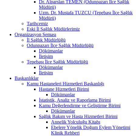
Dr. Alparslan TEMEN (Odunpazarı İlçe Sağlık
Müdürü)
Uzm. Dr. Mustafa TUZCU (Tepebaşı İlçe Sağlık
Müdürü)
Tarihçemiz
Eski İl Sağlık Müdürlerimiz
Organizasyon Şeması
İl Sağlık Müdürlüğü
Odunpazarı İlçe Sağlık Müdürlüğü
Dökümanlar
İletişim
Tepebaşı İlçe Sağlık Müdürlüğü
Dökümanlar
İletişim
Başkanlıklar
Kamu Hastaneleri Hizmetleri Başkanlığı
Hastane Hizmetleri Birimi
Dökümanlar
İstatistik, Analiz ve Raporlama Birimi
Kamu Değerlendirme ve Geliştirme Birimi
Dökümanlar
Sağlık Bakım ve Hasta Hizmetleri Birimi
Annelik Yolculuğu Kitabı
Ebelere Yönelik Doğum Eylem Yönetimi
Klinik Rehberi