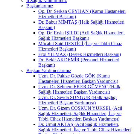
İl Sağlık Müdürümüz
Başkanlarımız
Op. Dr. Serkan CEYHAN (Kamu Hastaneleri
Hizmetleri Başkanı)
Dr. Babur MİMTAŞ (Halk Sağlığı Hizmetleri
Başkanı)
Op. Dr. Ersin IŞILDI (Acil Sağlık Hizmetleri,
Sağlık Hizmetleri Başkanı)
Mücahit Said DESTİCİ (İlaç ve Tıbbi Cihaz
Hizmetleri Başkanı)
Erol YILMAZ (Destek Hizmetleri Başkanı)
Dr. Bekir AKDEMİR (Personel Hizmetleri
Başkanı)
Başkan Yardımcılarımız
Uzm. Dr. Pakize Gözde GÖK (Kamu
Hastaneleri Hizmetleri Başkan Yardımcısı)
Uzm. Dr. Şebnem EKER GÜVENÇ (Halk
Sağlığı Hizmetleri Başkan Yardımcısı)
Uzm. Dr. Sevda SUNGUR (Halk Sağlığı
Hizmetleri Başkan Yardımcısı)
Uzm. Dr. Gizem COŞKUN YÜKSEL (Acil
Sağlık Hizmetleri, Sağlık Hizmetleri, İlaç ve
Tıbbi Cihaz Hizmetleri Başkan Yardımcısı)
Dr. Umut AKTAŞ (Acil Sağlık Hizmetleri,
Sağlık Hizmetleri, İlaç ve Tıbbi Cihaz Hizmetleri