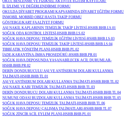
OKUL BESLENME VE FİZİKSEL AKTİVİTE EĞİTİM KAYITLARI
İL İZLEME VE DEĞERLENDİRME FORMU
OKULDA DİYABET PROGRAMI KAPSAMINDA DİYABET EĞİTİM FORMU
İNMOBİL MORBİD OBEZ HASTA TAKİP FORMU
GÖSTERGE/KART FAALİYET FORMU
AŞI NAKİL KAPLARININ TEMİZLİK TAKİP LİSTESİ-HSHB.BHB.LS.01
SOĞUK ODA KONTROL LİSTESİ-HSHB.BHB.LS.02
SOĞUK HAVA DEPOSU TEMİZLİK EĞİTİM LİSTESİ-HSHB.BHB.LS.03
SOĞUK HAVA DEPOSU TEMİZLİK TAKİP LİSTESİ-HSHB.BHB.LS.04
TIBBİ ATIK YÖNETİM PLANI-HSHB.BHB.PL.02
İADE-KARANTİNA-İMHA PROSEDÜRÜ-HSHB.BHB.PR.01
SOĞUK HAVA DEPOSUNDA YAŞANABİLECEK ACİL DURUMLAR-
HSHB.BHB.PR.02
DERİN DONDURUCULU AŞI VE ANTİSERUM DOLABI KULLANMA
TALİMATI-HSHB.BHB.TL.01
AŞI VE ANTİSERUM DOLABI KULLANMA TALİMATI-HSHB.BHB.TL.02
AŞI NAKİL KABI TEMİZLİK TALİMATI-HSHB.BHB.TL.03
DERİN DONDURUCU DOLABI KULLANMA TALİMATI-HSHB.BHB.TL.04
NUMUNE ODASI BUZDOLABI KULLANMA TALİMATI-HSHB.BHB.TL.05
SOĞUK HAVA DEPOSU TEMİZLİK TALİMATI-HSHB.BHB.TL.06
SOĞUK HAVA DEPOSU ÇALIŞMA TALİMATLARI-HSHB.BHB.TL.07
SOĞUK ZİNCİR ACİL EYLEM PLANI-HSHB.BHB.PL.01