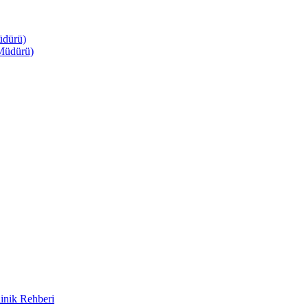
üdürü)
Müdürü)
inik Rehberi