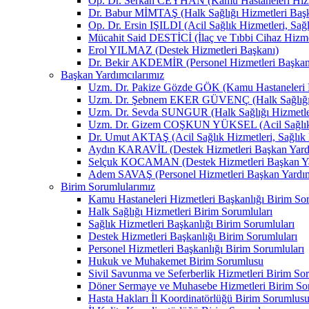
Op. Dr. Serkan CEYHAN (Kamu Hastaneleri Hizm
Dr. Babur MİMTAŞ (Halk Sağlığı Hizmetleri Baş
Op. Dr. Ersin IŞILDI (Acil Sağlık Hizmetleri, Sağ
Mücahit Said DESTİCİ (İlaç ve Tıbbi Cihaz Hizme
Erol YILMAZ (Destek Hizmetleri Başkanı)
Dr. Bekir AKDEMİR (Personel Hizmetleri Başkan
Başkan Yardımcılarımız
Uzm. Dr. Pakize Gözde GÖK (Kamu Hastaneleri H
Uzm. Dr. Şebnem EKER GÜVENÇ (Halk Sağlığı H
Uzm. Dr. Sevda SUNGUR (Halk Sağlığı Hizmetler
Uzm. Dr. Gizem COŞKUN YÜKSEL (Acil Sağlık Hizm
Dr. Umut AKTAŞ (Acil Sağlık Hizmetleri, Sağlık H
Aydın KARAVİL (Destek Hizmetleri Başkan Yard
Selçuk KOCAMAN (Destek Hizmetleri Başkan Ya
Adem SAVAŞ (Personel Hizmetleri Başkan Yardım
Birim Sorumlularımız
Kamu Hastaneleri Hizmetleri Başkanlığı Birim Sor
Halk Sağlığı Hizmetleri Birim Sorumluları
Sağlık Hizmetleri Başkanlığı Birim Sorumluları
Destek Hizmetleri Başkanlığı Birim Sorumluları
Personel Hizmetleri Başkanlığı Birim Sorumluları
Hukuk ve Muhakemet Birim Sorumlusu
Sivil Savunma ve Seferberlik Hizmetleri Birim So
Döner Sermaye ve Muhasebe Hizmetleri Birim So
Hasta Hakları İl Koordinatörlüğü Birim Sorumlus