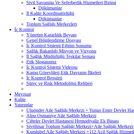
Sivil Savunma Ve Seferberlik Hizmetleri Birimi
Dökümanlar
İl Kalite Koordinatörlüğü
Dökümanlar
Toplum Sağlığı Merkezleri
İç Kontrol
Yönetim Kararlılık Beyanı
Genel Bilgilendirme Dosyası
İç Kontrol Sistemi Eğitim Sunumu
Sağlık Bakanlığı Misyon ve Vizyonu
İl Sağlık Müdürlüğü Teşkilat Şeması
Etik Sloganımız
İç Kontrol Sistemi Videosu
Kamu Görevlileri Etik Davranış İlkeleri
İç Kontrol Broşürü
Süreç ve Risk Metodolijisi Rehberi
Mevzuat
Kalite
Yatırımlar
Uluönder Aile Sağlığı Merkezi + Yunus Emre Devlet Ha
Alpu Osmaniye Aile Sağlığı Merkezi
Çifteler Devlet Hastanesi Hemodiyaliz Ek Binası
Sivrihisar Toplum Sağlığı Merkezi+Aile Sağlığı Merke
Kumlubel Aile Sağlığı Merkezi +112 Acil Sağlık Hizmetl