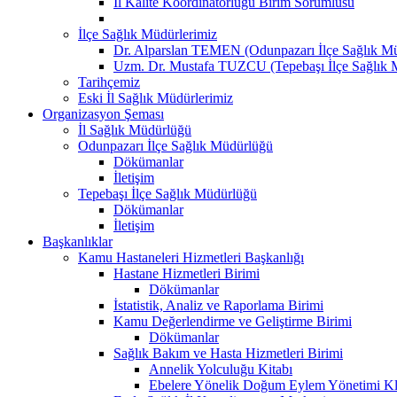
İl Kalite Koordinatörlüğü Birim Sorumlusu
İlçe Sağlık Müdürlerimiz
Dr. Alparslan TEMEN (Odunpazarı İlçe Sağlık M
Uzm. Dr. Mustafa TUZCU (Tepebaşı İlçe Sağlık 
Tarihçemiz
Eski İl Sağlık Müdürlerimiz
Organizasyon Şeması
İl Sağlık Müdürlüğü
Odunpazarı İlçe Sağlık Müdürlüğü
Dökümanlar
İletişim
Tepebaşı İlçe Sağlık Müdürlüğü
Dökümanlar
İletişim
Başkanlıklar
Kamu Hastaneleri Hizmetleri Başkanlığı
Hastane Hizmetleri Birimi
Dökümanlar
İstatistik, Analiz ve Raporlama Birimi
Kamu Değerlendirme ve Geliştirme Birimi
Dökümanlar
Sağlık Bakım ve Hasta Hizmetleri Birimi
Annelik Yolculuğu Kitabı
Ebelere Yönelik Doğum Eylem Yönetimi Kl