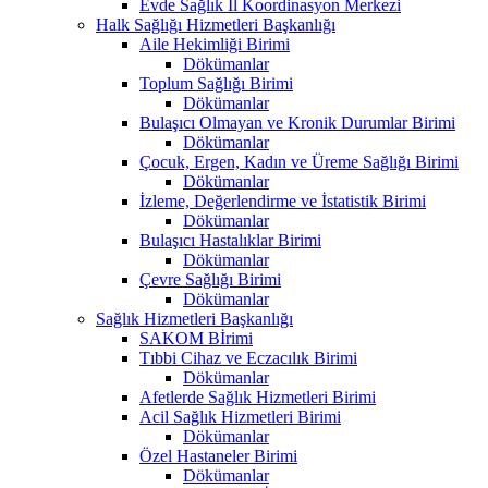
Evde Sağlık İl Koordinasyon Merkezi
Halk Sağlığı Hizmetleri Başkanlığı
Aile Hekimliği Birimi
Dökümanlar
Toplum Sağlığı Birimi
Dökümanlar
Bulaşıcı Olmayan ve Kronik Durumlar Birimi
Dökümanlar
Çocuk, Ergen, Kadın ve Üreme Sağlığı Birimi
Dökümanlar
İzleme, Değerlendirme ve İstatistik Birimi
Dökümanlar
Bulaşıcı Hastalıklar Birimi
Dökümanlar
Çevre Sağlığı Birimi
Dökümanlar
Sağlık Hizmetleri Başkanlığı
SAKOM Bİrimi
Tıbbi Cihaz ve Eczacılık Birimi
Dökümanlar
Afetlerde Sağlık Hizmetleri Birimi
Acil Sağlık Hizmetleri Birimi
Dökümanlar
Özel Hastaneler Birimi
Dökümanlar