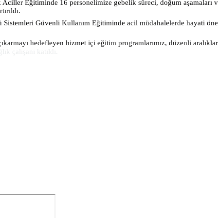
 Aciller Eğitiminde 16 personelimize gebelik süreci, doğum aşamaları v
ırıldı.
ü Sistemleri Güvenli Kullanım Eğitiminde acil müdahalelerde hayati önem
 çıkarmayı hedefleyen hizmet içi eğitim programlarımız, düzenli aralıkla
ık çalışanı katıldı.