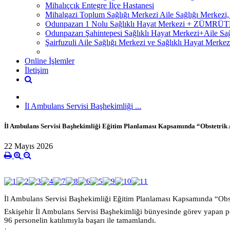
Mihalıççık Entegre İlçe Hastanesi
Mihalgazi Toplum Sağlığı Merkezi Aile Sağlığı Merkezi
Odunpazarı 1 Nolu Sağlıklı Hayat Merkezi + ZÜM
Odunpazarı Şahintepesi Sağlıklı Hayat Merkezi+Aile S
Şairfuzuli Aile Sağlığı Merkezi ve Sağlıklı Hayat Merkez
Online İşlemler
İletişim
İl Ambulans Servisi Başhekimliği ...
İl Ambulans Servisi Başhekimliği Eğitim Planlaması Kapsamında “Obstetrik 
22 Mayıs 2026
İl Ambulans Servisi Başhekimliği Eğitim Planlaması Kapsamında “Obst
Eskişehir İl Ambulans Servisi Başhekimliği bünyesinde görev yapan pe
96 personelin katılımıyla başarı ile tamamlandı.