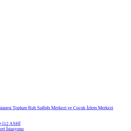
stanesi Toplum Ruh Sağlığı Merkezi ve Çocuk İzlem Merkezi
zi+112 ASHİ
eri İstasyonu