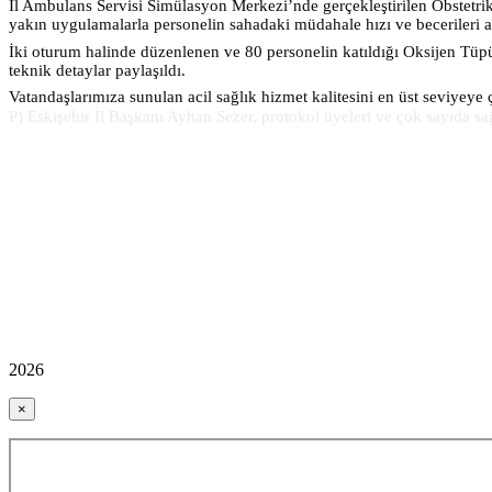
İl Ambulans Servisi Simülasyon Merkezi’nde gerçekleştirilen Obstetrik
yakın uygulamalarla personelin sahadaki müdahale hızı ve becerileri art
İki oturum halinde düzenlenen ve 80 personelin katıldığı Oksijen Tüp
teknik detaylar paylaşıldı.
Vatandaşlarımıza sunulan acil sağlık hizmet kalitesini en üst seviyeye
P) Eskişehir İl Başkanı Ayhan Sezer, protokol üyeleri ve çok sayıda sağl
2026
×