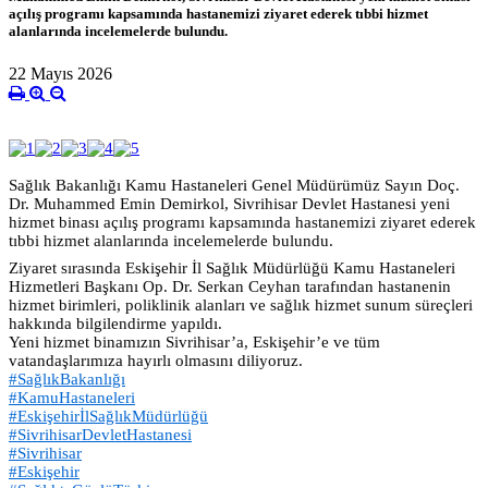
açılış programı kapsamında hastanemizi ziyaret ederek tıbbi hizmet
alanlarında incelemelerde bulundu.
22 Mayıs 2026
Sağlık Bakanlığı Kamu Hastaneleri Genel Müdürümüz Sayın Doç.
Dr. Muhammed Emin Demirkol, Sivrihisar Devlet Hastanesi yeni
hizmet binası açılış programı kapsamında hastanemizi ziyaret ederek
tıbbi hizmet alanlarında incelemelerde bulundu.
Ziyaret sırasında Eskişehir İl Sağlık Müdürlüğü Kamu Hastaneleri
Hizmetleri Başkanı Op. Dr. Serkan Ceyhan tarafından hastanenin
hizmet birimleri, poliklinik alanları ve sağlık hizmet sunum süreçleri
hakkında bilgilendirme yapıldı.
Yeni hizmet binamızın Sivrihisar’a, Eskişehir’e ve tüm
vatandaşlarımıza hayırlı olmasını diliyoruz.
#SağlıkBakanlığı
#KamuHastaneleri
#EskişehirİlSağlıkMüdürlüğü
#SivrihisarDevletHastanesi
#Sivrihisar
#Eskişehir