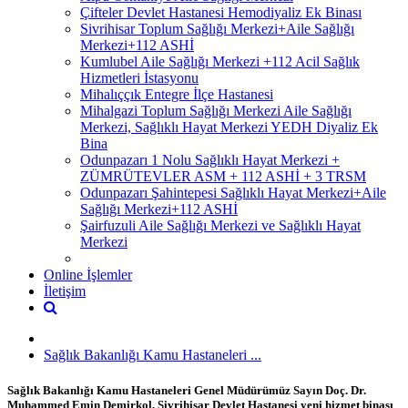
Çifteler Devlet Hastanesi Hemodiyaliz Ek Binası
Sivrihisar Toplum Sağlığı Merkezi+Aile Sağlığı
Merkezi+112 ASHİ
Kumlubel Aile Sağlığı Merkezi +112 Acil Sağlık
Hizmetleri İstasyonu
Mihalıççık Entegre İlçe Hastanesi
Mihalgazi Toplum Sağlığı Merkezi Aile Sağlığı
Merkezi, Sağlıklı Hayat Merkezi YEDH Diyaliz Ek
Bina
Odunpazarı 1 Nolu Sağlıklı Hayat Merkezi +
ZÜMRÜTEVLER ASM + 112 ASHİ + 3 TRSM
Odunpazarı Şahintepesi Sağlıklı Hayat Merkezi+Aile
Sağlığı Merkezi+112 ASHİ
Şairfuzuli Aile Sağlığı Merkezi ve Sağlıklı Hayat
Merkezi
Online İşlemler
İletişim
Sağlık Bakanlığı Kamu Hastaneleri ...
Sağlık Bakanlığı Kamu Hastaneleri Genel Müdürümüz Sayın Doç. Dr.
Muhammed Emin Demirkol, Sivrihisar Devlet Hastanesi yeni hizmet binası