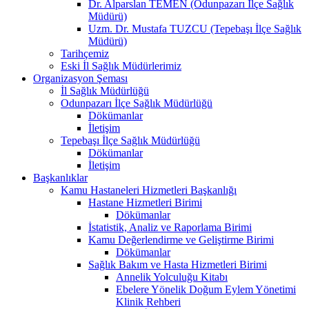
Dr. Alparslan TEMEN (Odunpazarı İlçe Sağlık
Müdürü)
Uzm. Dr. Mustafa TUZCU (Tepebaşı İlçe Sağlık
Müdürü)
Tarihçemiz
Eski İl Sağlık Müdürlerimiz
Organizasyon Şeması
İl Sağlık Müdürlüğü
Odunpazarı İlçe Sağlık Müdürlüğü
Dökümanlar
İletişim
Tepebaşı İlçe Sağlık Müdürlüğü
Dökümanlar
İletişim
Başkanlıklar
Kamu Hastaneleri Hizmetleri Başkanlığı
Hastane Hizmetleri Birimi
Dökümanlar
İstatistik, Analiz ve Raporlama Birimi
Kamu Değerlendirme ve Geliştirme Birimi
Dökümanlar
Sağlık Bakım ve Hasta Hizmetleri Birimi
Annelik Yolculuğu Kitabı
Ebelere Yönelik Doğum Eylem Yönetimi
Klinik Rehberi