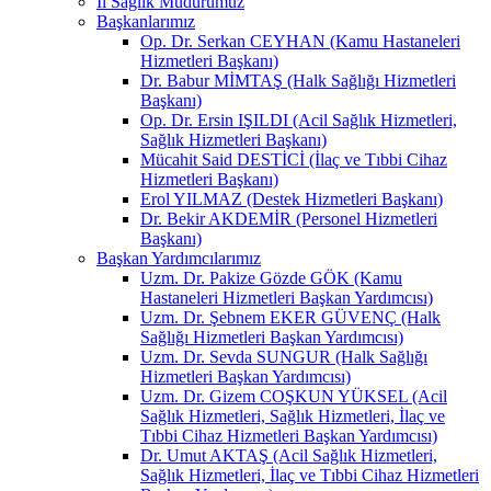
İl Sağlık Müdürümüz
Başkanlarımız
Op. Dr. Serkan CEYHAN (Kamu Hastaneleri
Hizmetleri Başkanı)
Dr. Babur MİMTAŞ (Halk Sağlığı Hizmetleri
Başkanı)
Op. Dr. Ersin IŞILDI (Acil Sağlık Hizmetleri,
Sağlık Hizmetleri Başkanı)
Mücahit Said DESTİCİ (İlaç ve Tıbbi Cihaz
Hizmetleri Başkanı)
Erol YILMAZ (Destek Hizmetleri Başkanı)
Dr. Bekir AKDEMİR (Personel Hizmetleri
Başkanı)
Başkan Yardımcılarımız
Uzm. Dr. Pakize Gözde GÖK (Kamu
Hastaneleri Hizmetleri Başkan Yardımcısı)
Uzm. Dr. Şebnem EKER GÜVENÇ (Halk
Sağlığı Hizmetleri Başkan Yardımcısı)
Uzm. Dr. Sevda SUNGUR (Halk Sağlığı
Hizmetleri Başkan Yardımcısı)
Uzm. Dr. Gizem COŞKUN YÜKSEL (Acil
Sağlık Hizmetleri, Sağlık Hizmetleri, İlaç ve
Tıbbi Cihaz Hizmetleri Başkan Yardımcısı)
Dr. Umut AKTAŞ (Acil Sağlık Hizmetleri,
Sağlık Hizmetleri, İlaç ve Tıbbi Cihaz Hizmetleri