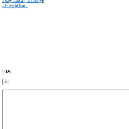
#SağlıktaGüçlüTürkiye
#HayırlıOlsun
2026
×