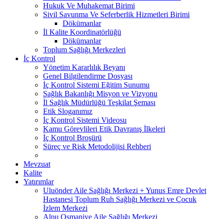
Hukuk Ve Muhakemat Birimi
Sivil Savunma Ve Seferberlik Hizmetleri Birimi
Dökümanlar
İl Kalite Koordinatörlüğü
Dökümanlar
Toplum Sağlığı Merkezleri
İç Kontrol
Yönetim Kararlılık Beyanı
Genel Bilgilendirme Dosyası
İç Kontrol Sistemi Eğitim Sunumu
Sağlık Bakanlığı Misyon ve Vizyonu
İl Sağlık Müdürlüğü Teşkilat Şeması
Etik Sloganımız
İç Kontrol Sistemi Videosu
Kamu Görevlileri Etik Davranış İlkeleri
İç Kontrol Broşürü
Süreç ve Risk Metodolijisi Rehberi
Mevzuat
Kalite
Yatırımlar
Uluönder Aile Sağlığı Merkezi + Yunus Emre Devlet
Hastanesi Toplum Ruh Sağlığı Merkezi ve Çocuk
İzlem Merkezi
Alpu Osmaniye Aile Sağlığı Merkezi