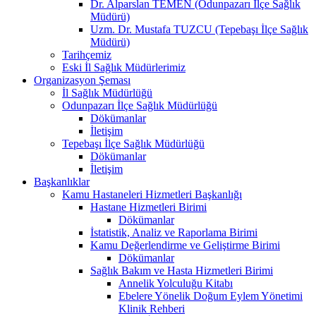
Dr. Alparslan TEMEN (Odunpazarı İlçe Sağlık
Müdürü)
Uzm. Dr. Mustafa TUZCU (Tepebaşı İlçe Sağlık
Müdürü)
Tarihçemiz
Eski İl Sağlık Müdürlerimiz
Organizasyon Şeması
İl Sağlık Müdürlüğü
Odunpazarı İlçe Sağlık Müdürlüğü
Dökümanlar
İletişim
Tepebaşı İlçe Sağlık Müdürlüğü
Dökümanlar
İletişim
Başkanlıklar
Kamu Hastaneleri Hizmetleri Başkanlığı
Hastane Hizmetleri Birimi
Dökümanlar
İstatistik, Analiz ve Raporlama Birimi
Kamu Değerlendirme ve Geliştirme Birimi
Dökümanlar
Sağlık Bakım ve Hasta Hizmetleri Birimi
Annelik Yolculuğu Kitabı
Ebelere Yönelik Doğum Eylem Yönetimi
Klinik Rehberi