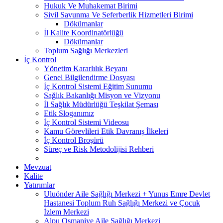
Hukuk Ve Muhakemat Birimi
Sivil Savunma Ve Seferberlik Hizmetleri Birimi
Dökümanlar
İl Kalite Koordinatörlüğü
Dökümanlar
Toplum Sağlığı Merkezleri
İç Kontrol
Yönetim Kararlılık Beyanı
Genel Bilgilendirme Dosyası
İç Kontrol Sistemi Eğitim Sunumu
Sağlık Bakanlığı Misyon ve Vizyonu
İl Sağlık Müdürlüğü Teşkilat Şeması
Etik Sloganımız
İç Kontrol Sistemi Videosu
Kamu Görevlileri Etik Davranış İlkeleri
İç Kontrol Broşürü
Süreç ve Risk Metodolijisi Rehberi
Mevzuat
Kalite
Yatırımlar
Uluönder Aile Sağlığı Merkezi + Yunus Emre Devlet
Hastanesi Toplum Ruh Sağlığı Merkezi ve Çocuk
İzlem Merkezi
Alpu Osmaniye Aile Sağlığı Merkezi