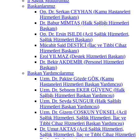
İl Sağlık Müdürümüz
Başkanlarımız
Op. Dr. Serkan CEYHAN (Kamu Hastaneleri
Hizmetleri Başkanı)
Dr. Babur MİMTAŞ (Halk Sağlığı Hizmetleri
Başkanı)
Op. Dr. Ersin IŞILDI (Acil Sağlık Hizmetleri,
Sağlık Hizmetleri Başkanı)
Mücahit Said DESTİCİ (İlaç ve Tıbbi Cihaz
Hizmetleri Başkanı)
Erol YILMAZ (Destek Hizmetleri Başkanı)
Dr. Bekir AKDEMİR (Personel Hizmetleri
Başkanı)
Başkan Yardımcılarımız
Uzm. Dr. Pakize Gözde GÖK (Kamu
Hastaneleri Hizmetleri Başkan Yardımcısı)
Uzm. Dr. Şebnem EKER GÜVENÇ (Halk
Sağlığı Hizmetleri Başkan Yardımcısı)
Uzm. Dr. Sevda SUNGUR (Halk Sağlığı
Hizmetleri Başkan Yardımcısı)
Uzm. Dr. Gizem COŞKUN YÜKSEL (Acil
Sağlık Hizmetleri, Sağlık Hizmetleri, İlaç ve
Tıbbi Cihaz Hizmetleri Başkan Yardımcısı)
Dr. Umut AKTAŞ (Acil Sağlık Hizmetleri,
Sağlık Hizmetleri, İlaç ve Tıbbi Cihaz Hizmetleri