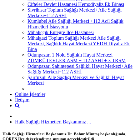
Çifteler Devlet Hastanesi Hemodiyaliz Ek Binası
Sivrihisar Toplum Sağlığı Merkezi+Aile Sağlığı
Merkezi+112 ASHİ
Kumlubel Aile Sağlığı Merkezi +112 Acil Sağlık
Hizmetleri İstasyonu
Mihalıççık Entegre İlçe Hastanesi
Mihalgazi Toplum Sağlığı Merkezi Aile Sağlığı
Merkezi, Sağlıklı Hayat Merkezi YEDH Diyaliz Ek
Bina
Odunpazarı 1 Nolu Sağlıklı Hayat Merkezi +
ZÜMRÜTEVLER ASM + 112 ASHİ + 3 TRSM
Odunpazarı Şahintepesi Sağlıklı Hayat Merkezi+Aile
Sağlığı Merkezi+112 ASHİ
Şairfuzuli Aile Sağlığı Merkezi ve Sağlıklı Hayat
Merkezi
Online İşlemler
İletişim
Halk Sağlığı Hizmetleri Başkanımız ...
Halk Sağlığı Hizmetleri Başkanımız Dr. Babur Mimtaş başkanlığında,
GÖREN İlçe değerlendirme sunumu gerçekleştirildi.