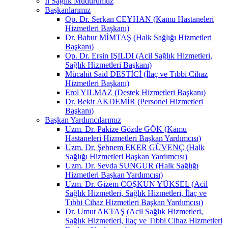
İl Sağlık Müdürümüz
Başkanlarımız
Op. Dr. Serkan CEYHAN (Kamu Hastaneleri
Hizmetleri Başkanı)
Dr. Babur MİMTAŞ (Halk Sağlığı Hizmetleri
Başkanı)
Op. Dr. Ersin IŞILDI (Acil Sağlık Hizmetleri,
Sağlık Hizmetleri Başkanı)
Mücahit Said DESTİCİ (İlaç ve Tıbbi Cihaz
Hizmetleri Başkanı)
Erol YILMAZ (Destek Hizmetleri Başkanı)
Dr. Bekir AKDEMİR (Personel Hizmetleri
Başkanı)
Başkan Yardımcılarımız
Uzm. Dr. Pakize Gözde GÖK (Kamu
Hastaneleri Hizmetleri Başkan Yardımcısı)
Uzm. Dr. Şebnem EKER GÜVENÇ (Halk
Sağlığı Hizmetleri Başkan Yardımcısı)
Uzm. Dr. Sevda SUNGUR (Halk Sağlığı
Hizmetleri Başkan Yardımcısı)
Uzm. Dr. Gizem COŞKUN YÜKSEL (Acil
Sağlık Hizmetleri, Sağlık Hizmetleri, İlaç ve
Tıbbi Cihaz Hizmetleri Başkan Yardımcısı)
Dr. Umut AKTAŞ (Acil Sağlık Hizmetleri,
Sağlık Hizmetleri, İlaç ve Tıbbi Cihaz Hizmetleri