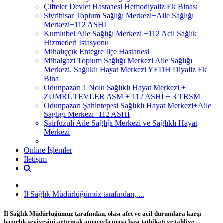
Çifteler Devlet Hastanesi Hemodiyaliz Ek Binası
Sivrihisar Toplum Sağlığı Merkezi+Aile Sağlığı
Merkezi+112 ASHİ
Kumlubel Aile Sağlığı Merkezi +112 Acil Sağlık
Hizmetleri İstasyonu
Mihalıççık Entegre İlçe Hastanesi
Mihalgazi Toplum Sağlığı Merkezi Aile Sağlığı
Merkezi, Sağlıklı Hayat Merkezi YEDH Diyaliz Ek
Bina
Odunpazarı 1 Nolu Sağlıklı Hayat Merkezi +
ZÜMRÜTEVLER ASM + 112 ASHİ + 3 TRSM
Odunpazarı Şahintepesi Sağlıklı Hayat Merkezi+Aile
Sağlığı Merkezi+112 ASHİ
Şairfuzuli Aile Sağlığı Merkezi ve Sağlıklı Hayat
Merkezi
Online İşlemler
İletişim
İl Sağlık Müdürlüğümüz tarafından, ...
İl Sağlık Müdürlüğümüz tarafından, olası afet ve acil durumlara karşı
hazırlık seviyesini artırmak amacıyla masa başı tatbikatı ve tahliye