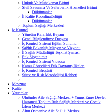
Hukuk Ve Muhakemat Birimi
Sivil Savunma Ve Seferberlik Hizmetleri Birimi
Dökümanlar
İl Kalite Koordinatörlüğü
Dökümanlar
Toplum Sağlığı Merkezleri
İç Kontrol
Yönetim Kararlılık Beyanı
Genel Bilgilendirme Dosyası
İç Kontrol Sistemi Eğitim Sunumu
Sağlık Bakanlığı Misyon ve Vizyonu
İl Sağlık Müdürlüğü Teşkilat Şeması
Etik Sloganımız
İç Kontrol Sistemi Videosu
Kamu Görevlileri Etik Davranış İlkeleri
İç Kontrol Broşürü
Süreç ve Risk Metodolijisi Rehberi
Mevzuat
Kalite
Yatırımlar
Uluönder Aile Sağlığı Merkezi + Yunus Emre Devlet
Hastanesi Toplum Ruh Sağlığı Merkezi ve Çocuk
İzlem Merkezi
Alpu Osmaniye Aile Sağlığı Merkezi