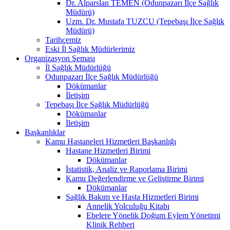
Dr. Alparslan TEMEN (Odunpazarı İlçe Sağlık
Müdürü)
Uzm. Dr. Mustafa TUZCU (Tepebaşı İlçe Sağlık
Müdürü)
Tarihçemiz
Eski İl Sağlık Müdürlerimiz
Organizasyon Şeması
İl Sağlık Müdürlüğü
Odunpazarı İlçe Sağlık Müdürlüğü
Dökümanlar
İletişim
Tepebaşı İlçe Sağlık Müdürlüğü
Dökümanlar
İletişim
Başkanlıklar
Kamu Hastaneleri Hizmetleri Başkanlığı
Hastane Hizmetleri Birimi
Dökümanlar
İstatistik, Analiz ve Raporlama Birimi
Kamu Değerlendirme ve Geliştirme Birimi
Dökümanlar
Sağlık Bakım ve Hasta Hizmetleri Birimi
Annelik Yolculuğu Kitabı
Ebelere Yönelik Doğum Eylem Yönetimi
Klinik Rehberi