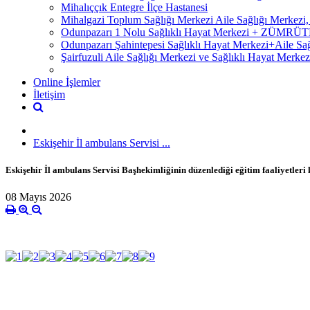
Mihalıççık Entegre İlçe Hastanesi
Mihalgazi Toplum Sağlığı Merkezi Aile Sağlığı Merkezi
Odunpazarı 1 Nolu Sağlıklı Hayat Merkezi + ZÜM
Odunpazarı Şahintepesi Sağlıklı Hayat Merkezi+Aile S
Şairfuzuli Aile Sağlığı Merkezi ve Sağlıklı Hayat Merkez
Online İşlemler
İletişim
Eskişehir İl ambulans Servisi ...
Eskişehir İl ambulans Servisi Başhekimliğinin düzenlediği eğitim faaliyetler
08 Mayıs 2026