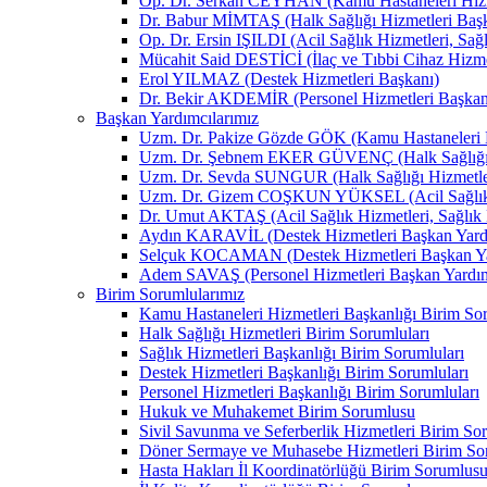
Op. Dr. Serkan CEYHAN (Kamu Hastaneleri Hizm
Dr. Babur MİMTAŞ (Halk Sağlığı Hizmetleri Baş
Op. Dr. Ersin IŞILDI (Acil Sağlık Hizmetleri, Sağ
Mücahit Said DESTİCİ (İlaç ve Tıbbi Cihaz Hizme
Erol YILMAZ (Destek Hizmetleri Başkanı)
Dr. Bekir AKDEMİR (Personel Hizmetleri Başkan
Başkan Yardımcılarımız
Uzm. Dr. Pakize Gözde GÖK (Kamu Hastaneleri H
Uzm. Dr. Şebnem EKER GÜVENÇ (Halk Sağlığı H
Uzm. Dr. Sevda SUNGUR (Halk Sağlığı Hizmetler
Uzm. Dr. Gizem COŞKUN YÜKSEL (Acil Sağlık Hizm
Dr. Umut AKTAŞ (Acil Sağlık Hizmetleri, Sağlık H
Aydın KARAVİL (Destek Hizmetleri Başkan Yard
Selçuk KOCAMAN (Destek Hizmetleri Başkan Ya
Adem SAVAŞ (Personel Hizmetleri Başkan Yardım
Birim Sorumlularımız
Kamu Hastaneleri Hizmetleri Başkanlığı Birim Sor
Halk Sağlığı Hizmetleri Birim Sorumluları
Sağlık Hizmetleri Başkanlığı Birim Sorumluları
Destek Hizmetleri Başkanlığı Birim Sorumluları
Personel Hizmetleri Başkanlığı Birim Sorumluları
Hukuk ve Muhakemet Birim Sorumlusu
Sivil Savunma ve Seferberlik Hizmetleri Birim So
Döner Sermaye ve Muhasebe Hizmetleri Birim So
Hasta Hakları İl Koordinatörlüğü Birim Sorumlus