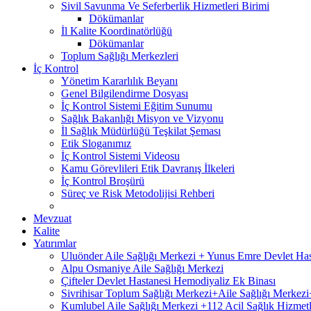
Sivil Savunma Ve Seferberlik Hizmetleri Birimi
Dökümanlar
İl Kalite Koordinatörlüğü
Dökümanlar
Toplum Sağlığı Merkezleri
İç Kontrol
Yönetim Kararlılık Beyanı
Genel Bilgilendirme Dosyası
İç Kontrol Sistemi Eğitim Sunumu
Sağlık Bakanlığı Misyon ve Vizyonu
İl Sağlık Müdürlüğü Teşkilat Şeması
Etik Sloganımız
İç Kontrol Sistemi Videosu
Kamu Görevlileri Etik Davranış İlkeleri
İç Kontrol Broşürü
Süreç ve Risk Metodolijisi Rehberi
Mevzuat
Kalite
Yatırımlar
Uluönder Aile Sağlığı Merkezi + Yunus Emre Devlet Ha
Alpu Osmaniye Aile Sağlığı Merkezi
Çifteler Devlet Hastanesi Hemodiyaliz Ek Binası
Sivrihisar Toplum Sağlığı Merkezi+Aile Sağlığı Merke
Kumlubel Aile Sağlığı Merkezi +112 Acil Sağlık Hizmetl