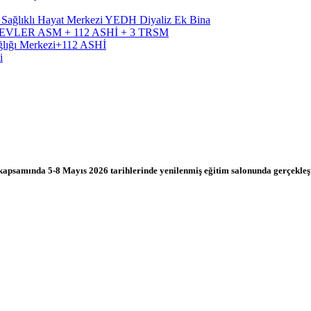
, Sağlıklı Hayat Merkezi YEDH Diyaliz Ek Bina
RÜTEVLER ASM + 112 ASHİ + 3 TRSM
ağlığı Merkezi+112 ASHİ
i
i kapsamında 5-8 Mayıs 2026 tarihlerinde yenilenmiş eğitim salonunda gerçekleş