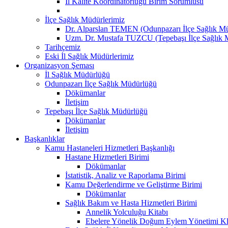
İl Kalite Koordinatörlüğü Birim Sorumlusu
İlçe Sağlık Müdürlerimiz
Dr. Alparslan TEMEN (Odunpazarı İlçe Sağlık M
Uzm. Dr. Mustafa TUZCU (Tepebaşı İlçe Sağlık 
Tarihçemiz
Eski İl Sağlık Müdürlerimiz
Organizasyon Şeması
İl Sağlık Müdürlüğü
Odunpazarı İlçe Sağlık Müdürlüğü
Dökümanlar
İletişim
Tepebaşı İlçe Sağlık Müdürlüğü
Dökümanlar
İletişim
Başkanlıklar
Kamu Hastaneleri Hizmetleri Başkanlığı
Hastane Hizmetleri Birimi
Dökümanlar
İstatistik, Analiz ve Raporlama Birimi
Kamu Değerlendirme ve Geliştirme Birimi
Dökümanlar
Sağlık Bakım ve Hasta Hizmetleri Birimi
Annelik Yolculuğu Kitabı
Ebelere Yönelik Doğum Eylem Yönetimi Kl