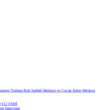
stanesi Toplum Ruh Sağlığı Merkezi ve Çocuk İzlem Merkezi
zi+112 ASHİ
eri İstasyonu