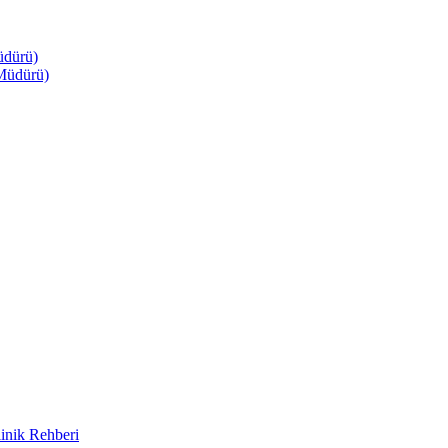
üdürü)
Müdürü)
inik Rehberi