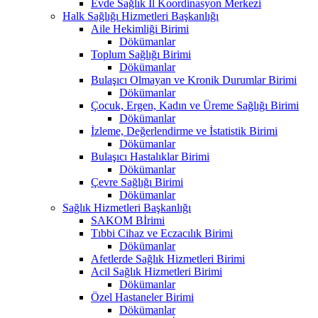
Evde Sağlık İl Koordinasyon Merkezi
Halk Sağlığı Hizmetleri Başkanlığı
Aile Hekimliği Birimi
Dökümanlar
Toplum Sağlığı Birimi
Dökümanlar
Bulaşıcı Olmayan ve Kronik Durumlar Birimi
Dökümanlar
Çocuk, Ergen, Kadın ve Üreme Sağlığı Birimi
Dökümanlar
İzleme, Değerlendirme ve İstatistik Birimi
Dökümanlar
Bulaşıcı Hastalıklar Birimi
Dökümanlar
Çevre Sağlığı Birimi
Dökümanlar
Sağlık Hizmetleri Başkanlığı
SAKOM Bİrimi
Tıbbi Cihaz ve Eczacılık Birimi
Dökümanlar
Afetlerde Sağlık Hizmetleri Birimi
Acil Sağlık Hizmetleri Birimi
Dökümanlar
Özel Hastaneler Birimi
Dökümanlar