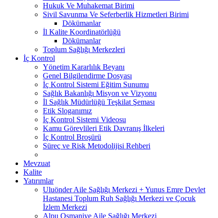
Hukuk Ve Muhakemat Birimi
Sivil Savunma Ve Seferberlik Hizmetleri Birimi
Dökümanlar
İl Kalite Koordinatörlüğü
Dökümanlar
Toplum Sağlığı Merkezleri
İç Kontrol
Yönetim Kararlılık Beyanı
Genel Bilgilendirme Dosyası
İç Kontrol Sistemi Eğitim Sunumu
Sağlık Bakanlığı Misyon ve Vizyonu
İl Sağlık Müdürlüğü Teşkilat Şeması
Etik Sloganımız
İç Kontrol Sistemi Videosu
Kamu Görevlileri Etik Davranış İlkeleri
İç Kontrol Broşürü
Süreç ve Risk Metodolijisi Rehberi
Mevzuat
Kalite
Yatırımlar
Uluönder Aile Sağlığı Merkezi + Yunus Emre Devlet
Hastanesi Toplum Ruh Sağlığı Merkezi ve Çocuk
İzlem Merkezi
Alpu Osmaniye Aile Sağlığı Merkezi