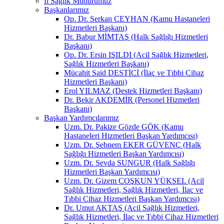
İl Sağlık Müdürümüz
Başkanlarımız
Op. Dr. Serkan CEYHAN (Kamu Hastaneleri
Hizmetleri Başkanı)
Dr. Babur MİMTAŞ (Halk Sağlığı Hizmetleri
Başkanı)
Op. Dr. Ersin IŞILDI (Acil Sağlık Hizmetleri,
Sağlık Hizmetleri Başkanı)
Mücahit Said DESTİCİ (İlaç ve Tıbbi Cihaz
Hizmetleri Başkanı)
Erol YILMAZ (Destek Hizmetleri Başkanı)
Dr. Bekir AKDEMİR (Personel Hizmetleri
Başkanı)
Başkan Yardımcılarımız
Uzm. Dr. Pakize Gözde GÖK (Kamu
Hastaneleri Hizmetleri Başkan Yardımcısı)
Uzm. Dr. Şebnem EKER GÜVENÇ (Halk
Sağlığı Hizmetleri Başkan Yardımcısı)
Uzm. Dr. Sevda SUNGUR (Halk Sağlığı
Hizmetleri Başkan Yardımcısı)
Uzm. Dr. Gizem COŞKUN YÜKSEL (Acil
Sağlık Hizmetleri, Sağlık Hizmetleri, İlaç ve
Tıbbi Cihaz Hizmetleri Başkan Yardımcısı)
Dr. Umut AKTAŞ (Acil Sağlık Hizmetleri,
Sağlık Hizmetleri, İlaç ve Tıbbi Cihaz Hizmetleri