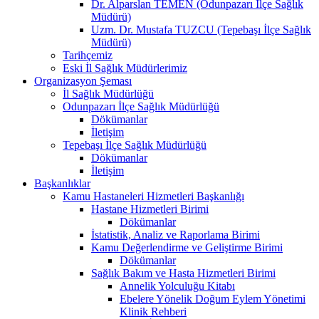
Dr. Alparslan TEMEN (Odunpazarı İlçe Sağlık
Müdürü)
Uzm. Dr. Mustafa TUZCU (Tepebaşı İlçe Sağlık
Müdürü)
Tarihçemiz
Eski İl Sağlık Müdürlerimiz
Organizasyon Şeması
İl Sağlık Müdürlüğü
Odunpazarı İlçe Sağlık Müdürlüğü
Dökümanlar
İletişim
Tepebaşı İlçe Sağlık Müdürlüğü
Dökümanlar
İletişim
Başkanlıklar
Kamu Hastaneleri Hizmetleri Başkanlığı
Hastane Hizmetleri Birimi
Dökümanlar
İstatistik, Analiz ve Raporlama Birimi
Kamu Değerlendirme ve Geliştirme Birimi
Dökümanlar
Sağlık Bakım ve Hasta Hizmetleri Birimi
Annelik Yolculuğu Kitabı
Ebelere Yönelik Doğum Eylem Yönetimi
Klinik Rehberi