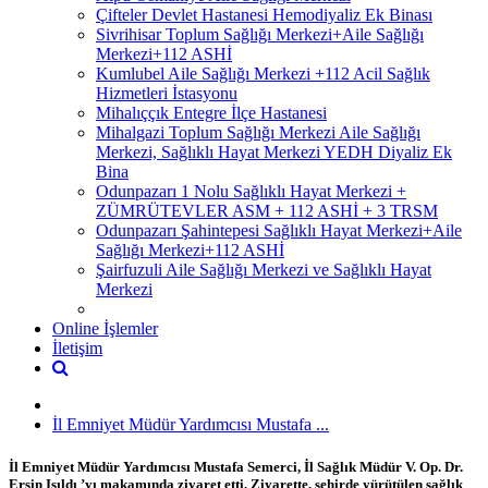
Çifteler Devlet Hastanesi Hemodiyaliz Ek Binası
Sivrihisar Toplum Sağlığı Merkezi+Aile Sağlığı
Merkezi+112 ASHİ
Kumlubel Aile Sağlığı Merkezi +112 Acil Sağlık
Hizmetleri İstasyonu
Mihalıççık Entegre İlçe Hastanesi
Mihalgazi Toplum Sağlığı Merkezi Aile Sağlığı
Merkezi, Sağlıklı Hayat Merkezi YEDH Diyaliz Ek
Bina
Odunpazarı 1 Nolu Sağlıklı Hayat Merkezi +
ZÜMRÜTEVLER ASM + 112 ASHİ + 3 TRSM
Odunpazarı Şahintepesi Sağlıklı Hayat Merkezi+Aile
Sağlığı Merkezi+112 ASHİ
Şairfuzuli Aile Sağlığı Merkezi ve Sağlıklı Hayat
Merkezi
Online İşlemler
İletişim
İl Emniyet Müdür Yardımcısı Mustafa ...
İl Emniyet Müdür Yardımcısı Mustafa Semerci, İl Sağlık Müdür V. Op. Dr.
Ersin Işıldı ’yı makamında ziyaret etti. Ziyarette, şehirde yürütülen sağlık