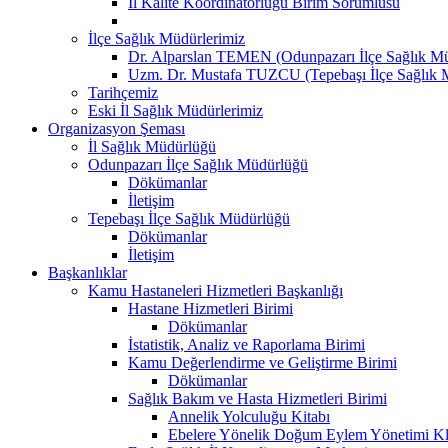
İl Kalite Koordinatörlüğü Birim Sorumlusu
İlçe Sağlık Müdürlerimiz
Dr. Alparslan TEMEN (Odunpazarı İlçe Sağlık M
Uzm. Dr. Mustafa TUZCU (Tepebaşı İlçe Sağlık 
Tarihçemiz
Eski İl Sağlık Müdürlerimiz
Organizasyon Şeması
İl Sağlık Müdürlüğü
Odunpazarı İlçe Sağlık Müdürlüğü
Dökümanlar
İletişim
Tepebaşı İlçe Sağlık Müdürlüğü
Dökümanlar
İletişim
Başkanlıklar
Kamu Hastaneleri Hizmetleri Başkanlığı
Hastane Hizmetleri Birimi
Dökümanlar
İstatistik, Analiz ve Raporlama Birimi
Kamu Değerlendirme ve Geliştirme Birimi
Dökümanlar
Sağlık Bakım ve Hasta Hizmetleri Birimi
Annelik Yolculuğu Kitabı
Ebelere Yönelik Doğum Eylem Yönetimi Kl