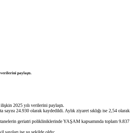
verilerini paylaştı.
işkin 2025 yılı verilerini paylaştı.
 sayısı 24.930 olarak kaydedildi. Aylık ziyaret sıklığı ise 2,54 olarak
astanelerin geriatri polikliniklerinde YAŞAM kapsamında toplam 9.837
sayıları ise şu şekilde oldu: