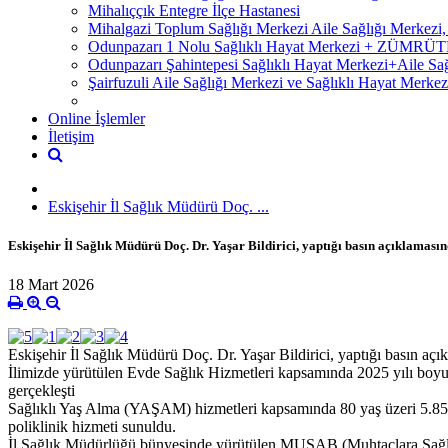
Mihalıççık Entegre İlçe Hastanesi
Mihalgazi Toplum Sağlığı Merkezi Aile Sağlığı Merkezi
Odunpazarı 1 Nolu Sağlıklı Hayat Merkezi + ZÜM
Odunpazarı Şahintepesi Sağlıklı Hayat Merkezi+Aile S
Şairfuzuli Aile Sağlığı Merkezi ve Sağlıklı Hayat Merkez
Online İşlemler
İletişim
Eskişehir İl Sağlık Müdürü Doç. ...
Eskişehir İl Sağlık Müdürü Doç. Dr. Yaşar Bildirici, yaptığı basın açıklamasında
18 Mart 2026
Eskişehir İl Sağlık Müdürü Doç. Dr. Yaşar Bildirici, yaptığı basın açıkl
İlimizde yürütülen Evde Sağlık Hizmetleri kapsamında 2025 yılı boyunca 
gerçekleşti
Sağlıklı Yaş Alma (YAŞAM) hizmetleri kapsamında 80 yaş üzeri 5.859 
poliklinik hizmeti sunuldu.
İl Sağlık Müdürlüğü bünyesinde yürütülen MUSAB (Muhtaçlara Sağlık Bi