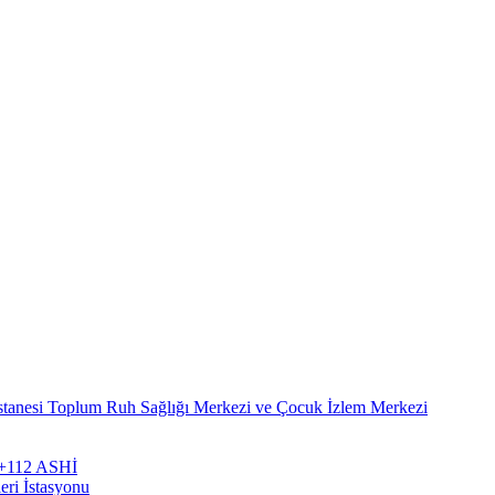
stanesi Toplum Ruh Sağlığı Merkezi ve Çocuk İzlem Merkezi
zi+112 ASHİ
eri İstasyonu