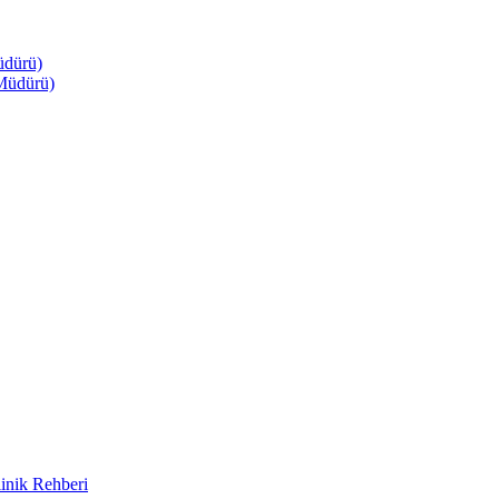
üdürü)
Müdürü)
inik Rehberi