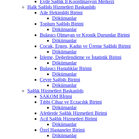
Evde Sağlık İl Koordinasyon Merkezi
Halk Sağlığı Hizmetleri Başkanlığı
Aile Hekimliği Birimi
Dökümanlar
Toplum Sağlığı Birimi
Dökümanlar
Bulaşıcı Olmayan ve Kronik Durumlar Birimi
Dökümanlar
Çocuk, Ergen, Kadın ve Üreme Sağlığı Birimi
Dökümanlar
İzleme, Değerlendirme ve İstatistik Birimi
Dökümanlar
Bulaşıcı Hastalıklar Birimi
Dökümanlar
Çevre Sağlığı Birimi
Dökümanlar
Sağlık Hizmetleri Başkanlığı
SAKOM Bİrimi
Tıbbi Cihaz ve Eczacılık Birimi
Dökümanlar
Afetlerde Sağlık Hizmetleri Birimi
Acil Sağlık Hizmetleri Birimi
Dökümanlar
Özel Hastaneler Birimi
Dökümanlar