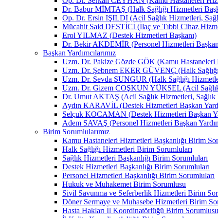
Op. Dr. Serkan CEYHAN (Kamu Hastaneleri Hizm
Dr. Babur MİMTAŞ (Halk Sağlığı Hizmetleri Baş
Op. Dr. Ersin IŞILDI (Acil Sağlık Hizmetleri, Sağ
Mücahit Said DESTİCİ (İlaç ve Tıbbi Cihaz Hizme
Erol YILMAZ (Destek Hizmetleri Başkanı)
Dr. Bekir AKDEMİR (Personel Hizmetleri Başkan
Başkan Yardımcılarımız
Uzm. Dr. Pakize Gözde GÖK (Kamu Hastaneleri H
Uzm. Dr. Şebnem EKER GÜVENÇ (Halk Sağlığı H
Uzm. Dr. Sevda SUNGUR (Halk Sağlığı Hizmetler
Uzm. Dr. Gizem COŞKUN YÜKSEL (Acil Sağlık Hizm
Dr. Umut AKTAŞ (Acil Sağlık Hizmetleri, Sağlık H
Aydın KARAVİL (Destek Hizmetleri Başkan Yard
Selçuk KOCAMAN (Destek Hizmetleri Başkan Ya
Adem SAVAŞ (Personel Hizmetleri Başkan Yardım
Birim Sorumlularımız
Kamu Hastaneleri Hizmetleri Başkanlığı Birim Sor
Halk Sağlığı Hizmetleri Birim Sorumluları
Sağlık Hizmetleri Başkanlığı Birim Sorumluları
Destek Hizmetleri Başkanlığı Birim Sorumluları
Personel Hizmetleri Başkanlığı Birim Sorumluları
Hukuk ve Muhakemet Birim Sorumlusu
Sivil Savunma ve Seferberlik Hizmetleri Birim So
Döner Sermaye ve Muhasebe Hizmetleri Birim So
Hasta Hakları İl Koordinatörlüğü Birim Sorumlus