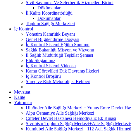
Sivil Savunma Ve Seferberlik Hizmetleri Birimi
Dökümanlar
İl Kalite Koordinatörlüğü
Dökümanlar
Toplum Sağlığı Merkezleri
İç Kontrol
Yönetim Kararlılık Beyanı
Genel Bilgilendirme Dosyası
İç Kontrol Sistemi Eğitim Sunumu
Sağlık Bakanlığı Misyon ve Vizyonu
İl Sağlık Müdürlüğü Teşkilat Şeması
Etik Sloganımız
İç Kontrol Sistemi Videosu
Kamu Görevlileri Etik Davranış İlkeleri
İç Kontrol Broşürü
Süreç ve Risk Metodolijisi Rehberi
Mevzuat
Kalite
Yatırımlar
Uluönder Aile Sağlığı Merkezi + Yunus Emre Devlet Ha
Alpu Osmaniye Aile Sağlığı Merkezi
Çifteler Devlet Hastanesi Hemodiyaliz Ek Binası
Sivrihisar Toplum Sağlığı Merkezi+Aile Sağlığı Merke
Kumlubel Aile Sağlığı Merkezi +112 Acil Sağlık Hizmetl