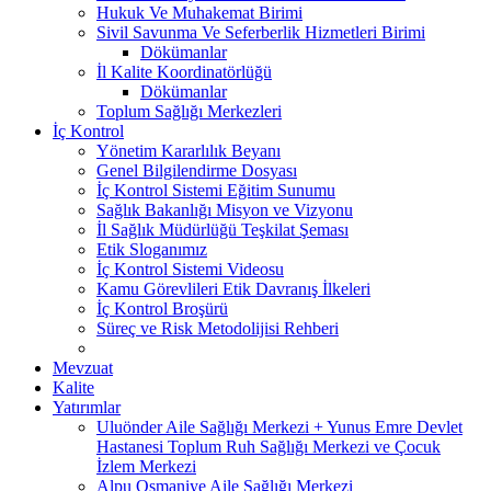
Hukuk Ve Muhakemat Birimi
Sivil Savunma Ve Seferberlik Hizmetleri Birimi
Dökümanlar
İl Kalite Koordinatörlüğü
Dökümanlar
Toplum Sağlığı Merkezleri
İç Kontrol
Yönetim Kararlılık Beyanı
Genel Bilgilendirme Dosyası
İç Kontrol Sistemi Eğitim Sunumu
Sağlık Bakanlığı Misyon ve Vizyonu
İl Sağlık Müdürlüğü Teşkilat Şeması
Etik Sloganımız
İç Kontrol Sistemi Videosu
Kamu Görevlileri Etik Davranış İlkeleri
İç Kontrol Broşürü
Süreç ve Risk Metodolijisi Rehberi
Mevzuat
Kalite
Yatırımlar
Uluönder Aile Sağlığı Merkezi + Yunus Emre Devlet
Hastanesi Toplum Ruh Sağlığı Merkezi ve Çocuk
İzlem Merkezi
Alpu Osmaniye Aile Sağlığı Merkezi