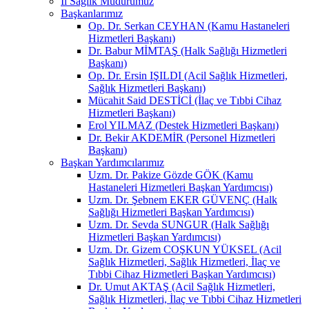
İl Sağlık Müdürümüz
Başkanlarımız
Op. Dr. Serkan CEYHAN (Kamu Hastaneleri
Hizmetleri Başkanı)
Dr. Babur MİMTAŞ (Halk Sağlığı Hizmetleri
Başkanı)
Op. Dr. Ersin IŞILDI (Acil Sağlık Hizmetleri,
Sağlık Hizmetleri Başkanı)
Mücahit Said DESTİCİ (İlaç ve Tıbbi Cihaz
Hizmetleri Başkanı)
Erol YILMAZ (Destek Hizmetleri Başkanı)
Dr. Bekir AKDEMİR (Personel Hizmetleri
Başkanı)
Başkan Yardımcılarımız
Uzm. Dr. Pakize Gözde GÖK (Kamu
Hastaneleri Hizmetleri Başkan Yardımcısı)
Uzm. Dr. Şebnem EKER GÜVENÇ (Halk
Sağlığı Hizmetleri Başkan Yardımcısı)
Uzm. Dr. Sevda SUNGUR (Halk Sağlığı
Hizmetleri Başkan Yardımcısı)
Uzm. Dr. Gizem COŞKUN YÜKSEL (Acil
Sağlık Hizmetleri, Sağlık Hizmetleri, İlaç ve
Tıbbi Cihaz Hizmetleri Başkan Yardımcısı)
Dr. Umut AKTAŞ (Acil Sağlık Hizmetleri,
Sağlık Hizmetleri, İlaç ve Tıbbi Cihaz Hizmetleri