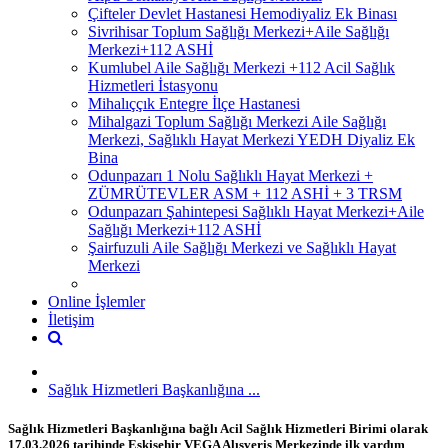
Çifteler Devlet Hastanesi Hemodiyaliz Ek Binası
Sivrihisar Toplum Sağlığı Merkezi+Aile Sağlığı
Merkezi+112 ASHİ
Kumlubel Aile Sağlığı Merkezi +112 Acil Sağlık
Hizmetleri İstasyonu
Mihalıççık Entegre İlçe Hastanesi
Mihalgazi Toplum Sağlığı Merkezi Aile Sağlığı
Merkezi, Sağlıklı Hayat Merkezi YEDH Diyaliz Ek
Bina
Odunpazarı 1 Nolu Sağlıklı Hayat Merkezi +
ZÜMRÜTEVLER ASM + 112 ASHİ + 3 TRSM
Odunpazarı Şahintepesi Sağlıklı Hayat Merkezi+Aile
Sağlığı Merkezi+112 ASHİ
Şairfuzuli Aile Sağlığı Merkezi ve Sağlıklı Hayat
Merkezi
Online İşlemler
İletişim
Sağlık Hizmetleri Başkanlığına ...
Sağlık Hizmetleri Başkanlığına bağlı Acil Sağlık Hizmetleri Birimi olarak
17.03.2026 tarihinde Eskişehir VEGA Alışveriş Merkezinde ilk yardım