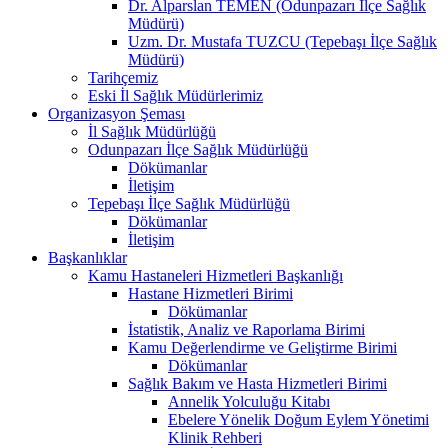
Dr. Alparslan TEMEN (Odunpazarı İlçe Sağlık
Müdürü)
Uzm. Dr. Mustafa TUZCU (Tepebaşı İlçe Sağlık
Müdürü)
Tarihçemiz
Eski İl Sağlık Müdürlerimiz
Organizasyon Şeması
İl Sağlık Müdürlüğü
Odunpazarı İlçe Sağlık Müdürlüğü
Dökümanlar
İletişim
Tepebaşı İlçe Sağlık Müdürlüğü
Dökümanlar
İletişim
Başkanlıklar
Kamu Hastaneleri Hizmetleri Başkanlığı
Hastane Hizmetleri Birimi
Dökümanlar
İstatistik, Analiz ve Raporlama Birimi
Kamu Değerlendirme ve Geliştirme Birimi
Dökümanlar
Sağlık Bakım ve Hasta Hizmetleri Birimi
Annelik Yolculuğu Kitabı
Ebelere Yönelik Doğum Eylem Yönetimi
Klinik Rehberi