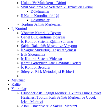
Hukuk Ve Muhakemat Birimi
Sivil Savunma Ve Seferberlik Hizmetleri Birimi
Dökümanlar
İl Kalite Koordinatörlüğü
Dökümanlar
Toplum Sağlığı Merkezleri
İç Kontrol
Yönetim Kararlılık Beyanı
Genel Bilgilendirme Dosyası
İç Kontrol Sistemi Eğitim Sunumu
Sağlık Bakanlığı Misyon ve Vizyonu
İl Sağlık Müdürlüğü Teşkilat Şeması
Etik Sloganımız
İç Kontrol Sistemi Videosu
Kamu Görevlileri Etik Davranış İlkeleri
İç Kontrol Broşürü
Süreç ve Risk Metodolijisi Rehberi
Mevzuat
Kalite
Yatırımlar
Uluönder Aile Sağlığı Merkezi + Yunus Emre Devlet
Hastanesi Toplum Ruh Sağlığı Merkezi ve Çocuk
İzlem Merkezi
Alpu Osmaniye Aile Sağlığı Merkezi