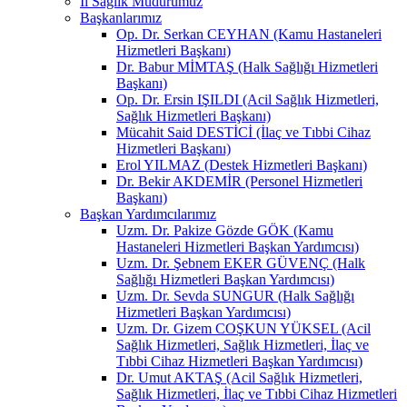
İl Sağlık Müdürümüz
Başkanlarımız
Op. Dr. Serkan CEYHAN (Kamu Hastaneleri
Hizmetleri Başkanı)
Dr. Babur MİMTAŞ (Halk Sağlığı Hizmetleri
Başkanı)
Op. Dr. Ersin IŞILDI (Acil Sağlık Hizmetleri,
Sağlık Hizmetleri Başkanı)
Mücahit Said DESTİCİ (İlaç ve Tıbbi Cihaz
Hizmetleri Başkanı)
Erol YILMAZ (Destek Hizmetleri Başkanı)
Dr. Bekir AKDEMİR (Personel Hizmetleri
Başkanı)
Başkan Yardımcılarımız
Uzm. Dr. Pakize Gözde GÖK (Kamu
Hastaneleri Hizmetleri Başkan Yardımcısı)
Uzm. Dr. Şebnem EKER GÜVENÇ (Halk
Sağlığı Hizmetleri Başkan Yardımcısı)
Uzm. Dr. Sevda SUNGUR (Halk Sağlığı
Hizmetleri Başkan Yardımcısı)
Uzm. Dr. Gizem COŞKUN YÜKSEL (Acil
Sağlık Hizmetleri, Sağlık Hizmetleri, İlaç ve
Tıbbi Cihaz Hizmetleri Başkan Yardımcısı)
Dr. Umut AKTAŞ (Acil Sağlık Hizmetleri,
Sağlık Hizmetleri, İlaç ve Tıbbi Cihaz Hizmetleri