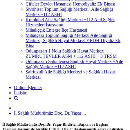
Çifteler Devlet Hastanesi Hemodiyaliz Ek Binası
Sivrihisar Toplum Sağlığı Merkezi+Aile Sağlığı
Merkezi+112 ASHİ
Kumlubel Aile Sağlığı Merkezi +112 Acil Sağlık
Hizmetleri İstasyonu
Mihalıççık Entegre İlçe Hastanesi
Mihalgazi Toplum Sağlığı Merkezi Aile Sağlığı
Merkezi, Sağlıklı Hayat Merkezi YEDH Diyaliz Ek
Bina
Odunpazarı 1 Nolu Sağlıklı Hayat Merkezi +
ZÜMRÜTEVLER ASM + 112 ASHİ + 3 TRSM
Odunpazarı Şahintepesi Sağlıklı Hayat Merkezi+Aile
Sağlığı Merkezi+112 ASHİ
Şairfuzuli Aile Sağlığı Merkezi ve Sağlıklı Hayat
Merkezi
Online İşlemler
İletişim
İl Sağlık Müdürümüz Doç. Dr. Yaşar ...
İl Sağlık Müdürümüz Doç. Dr. Yaşar Bildirici, Başkan ve Başkan
Yardımcılarımız ile birlikte Çifteler Devlet Hastanemizde gerçekleştirilen