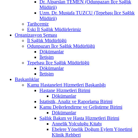
Dr. Alparslan TEMEN (Odunpazarı İlçe Sağlık
Müdürü)
Uzm. Dr. Mustafa TUZCU (Tepebaşı İlçe Sağlık
Müdürü)
Tarihçemiz
Eski İl Sağlık Müdürlerimiz
Organizasyon Şeması
İl Sağlık Müdürlüğü
Odunpazarı İlçe Sağlık Müdürlüğü
Dökümanlar
İletişim
Tepebaşı İlçe Sağlık Müdürlüğü
Dökümanlar
İletişim
Başkanlıklar
Kamu Hastaneleri Hizmetleri Başkanlığı
Hastane Hizmetleri Birimi
Dökümanlar
İstatistik, Analiz ve Raporlama Birimi
Kamu Değerlendirme ve Geliştirme Birimi
Dökümanlar
Sağlık Bakım ve Hasta Hizmetleri Birimi
Annelik Yolculuğu Kitabı
Ebelere Yönelik Doğum Eylem Yönetimi
Klinik Rehberi