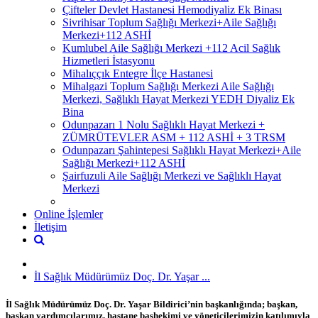
Çifteler Devlet Hastanesi Hemodiyaliz Ek Binası
Sivrihisar Toplum Sağlığı Merkezi+Aile Sağlığı
Merkezi+112 ASHİ
Kumlubel Aile Sağlığı Merkezi +112 Acil Sağlık
Hizmetleri İstasyonu
Mihalıççık Entegre İlçe Hastanesi
Mihalgazi Toplum Sağlığı Merkezi Aile Sağlığı
Merkezi, Sağlıklı Hayat Merkezi YEDH Diyaliz Ek
Bina
Odunpazarı 1 Nolu Sağlıklı Hayat Merkezi +
ZÜMRÜTEVLER ASM + 112 ASHİ + 3 TRSM
Odunpazarı Şahintepesi Sağlıklı Hayat Merkezi+Aile
Sağlığı Merkezi+112 ASHİ
Şairfuzuli Aile Sağlığı Merkezi ve Sağlıklı Hayat
Merkezi
Online İşlemler
İletişim
İl Sağlık Müdürümüz Doç. Dr. Yaşar ...
İl Sağlık Müdürümüz Doç. Dr. Yaşar Bildirici’nin başkanlığında; başkan,
başkan yardımcılarımız, hastane başhekimi ve yöneticilerimizin katılımıyla