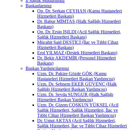
İl Sağlık Müdürümüz
Başkanlarımız
Op. Dr. Serkan CEYHAN (Kamu Hastaneleri
Hizmetleri Başkanı)
Dr. Babur MİMTAŞ (Halk Sağlığı Hizmetleri
Başkanı)
Op. Dr. Ersin IŞILDI (Acil Sağlık Hizmetleri,
Sağlık Hizmetleri Başkanı)
Mücahit Said DESTİCİ (İlaç ve Tıbbi Cihaz
Hizmetleri Başkanı)
Erol YILMAZ (Destek Hizmetleri Başkanı)
Dr. Bekir AKDEMİR (Personel Hizmetleri
Başkanı)
Başkan Yardımcılarımız
Uzm. Dr. Pakize Gözde GÖK (Kamu
Hastaneleri Hizmetleri Başkan Yardımcısı)
Uzm. Dr. Şebnem EKER GÜVENÇ (Halk
Sağlığı Hizmetleri Başkan Yardımcısı)
Uzm. Dr. Sevda SUNGUR (Halk Sağlığı
Hizmetleri Başkan Yardımcısı)
Uzm. Dr. Gizem COŞKUN YÜKSEL (Acil
Sağlık Hizmetleri, Sağlık Hizmetleri, İlaç ve
Tıbbi Cihaz Hizmetleri Başkan Yardımcısı)
Dr. Umut AKTAŞ (Acil Sağlık Hizmetleri,
Sağlık Hizmetleri, İlaç ve Tıbbi Cihaz Hizmetleri