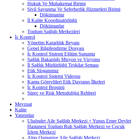
Hukuk Ve Muhakemat Birimi
Sivil Savunma Ve Seferberlik Hizmetleri Birimi
Dökümanlar
İl Kalite Koordinatörlüğü
Dökümanlar
Toplum Sağlığı Merkezleri
İç Kontrol
Yönetim Kararlılık Beyanı
Genel Bilgilendirme Dosyası
İç Kontrol Sistemi Eğitim Sunumu
Sağlık Bakanlığı Misyon ve Vizyonu
İl Sağlık Müdürlüğü Teşkilat Şeması
Etik Sloganımız
İç Kontrol Sistemi Videosu
Kamu Görevlileri Etik Davranış İlkeleri
İç Kontrol Broşürü
Süreç ve Risk Metodolijisi Rehberi
Mevzuat
Kalite
Yatırımlar
Uluönder Aile Sağlığı Merkezi + Yunus Emre Devlet
Hastanesi Toplum Ruh Sağlığı Merkezi ve Çocuk
İzlem Merkezi
Alpu Osmaniye Aile Sağlığı Merkezi