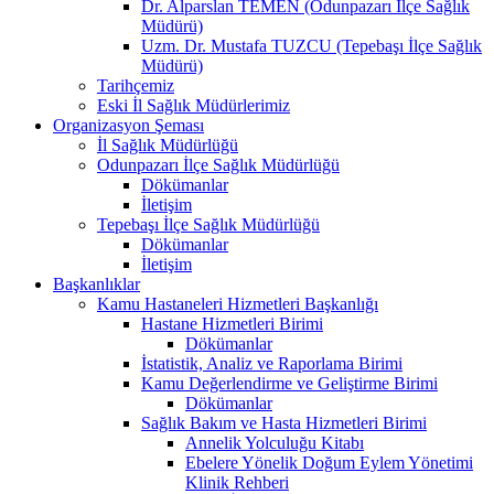
Dr. Alparslan TEMEN (Odunpazarı İlçe Sağlık
Müdürü)
Uzm. Dr. Mustafa TUZCU (Tepebaşı İlçe Sağlık
Müdürü)
Tarihçemiz
Eski İl Sağlık Müdürlerimiz
Organizasyon Şeması
İl Sağlık Müdürlüğü
Odunpazarı İlçe Sağlık Müdürlüğü
Dökümanlar
İletişim
Tepebaşı İlçe Sağlık Müdürlüğü
Dökümanlar
İletişim
Başkanlıklar
Kamu Hastaneleri Hizmetleri Başkanlığı
Hastane Hizmetleri Birimi
Dökümanlar
İstatistik, Analiz ve Raporlama Birimi
Kamu Değerlendirme ve Geliştirme Birimi
Dökümanlar
Sağlık Bakım ve Hasta Hizmetleri Birimi
Annelik Yolculuğu Kitabı
Ebelere Yönelik Doğum Eylem Yönetimi
Klinik Rehberi