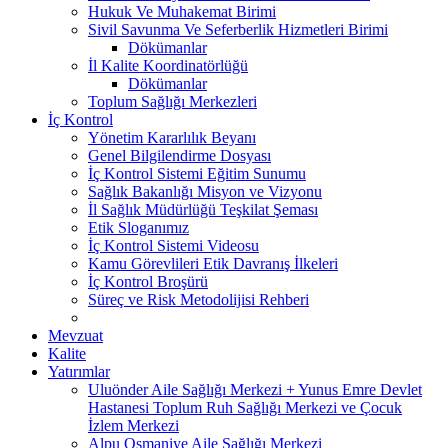
Hukuk Ve Muhakemat Birimi
Sivil Savunma Ve Seferberlik Hizmetleri Birimi
Dökümanlar
İl Kalite Koordinatörlüğü
Dökümanlar
Toplum Sağlığı Merkezleri
İç Kontrol
Yönetim Kararlılık Beyanı
Genel Bilgilendirme Dosyası
İç Kontrol Sistemi Eğitim Sunumu
Sağlık Bakanlığı Misyon ve Vizyonu
İl Sağlık Müdürlüğü Teşkilat Şeması
Etik Sloganımız
İç Kontrol Sistemi Videosu
Kamu Görevlileri Etik Davranış İlkeleri
İç Kontrol Broşürü
Süreç ve Risk Metodolijisi Rehberi
Mevzuat
Kalite
Yatırımlar
Uluönder Aile Sağlığı Merkezi + Yunus Emre Devlet
Hastanesi Toplum Ruh Sağlığı Merkezi ve Çocuk
İzlem Merkezi
Alpu Osmaniye Aile Sağlığı Merkezi