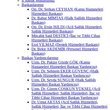
İl Sağlık Müdürümüz
Başkanlarımız
Op. Dr. Serkan CEYHAN (Kamu Hastaneleri
Hizmetleri Başkanı)
Dr. Babur MİMTAŞ (Halk Sağlığı Hizmetleri
Başkanı)
Op. Dr. Ersin IŞILDI (Acil Sağlık Hizmetleri,
Sağlık Hizmetleri Başkanı)
Mücahit Said DESTİCİ (İlaç ve Tıbbi Cihaz
Hizmetleri Başkanı)
Erol YILMAZ (Destek Hizmetleri Başkanı)
Dr. Bekir AKDEMİR (Personel Hizmetleri
Başkanı)
Başkan Yardımcılarımız
Uzm. Dr. Pakize Gözde GÖK (Kamu
Hastaneleri Hizmetleri Başkan Yardımcısı)
Uzm. Dr. Şebnem EKER GÜVENÇ (Halk
Sağlığı Hizmetleri Başkan Yardımcısı)
Uzm. Dr. Sevda SUNGUR (Halk Sağlığı
Hizmetleri Başkan Yardımcısı)
Uzm. Dr. Gizem COŞKUN YÜKSEL (Acil
Sağlık Hizmetleri, Sağlık Hizmetleri, İlaç ve
Tıbbi Cihaz Hizmetleri Başkan Yardımcısı)
Dr. Umut AKTAŞ (Acil Sağlık Hizmetleri,
Sağlık Hizmetleri, İlaç ve Tıbbi Cihaz Hizmetleri