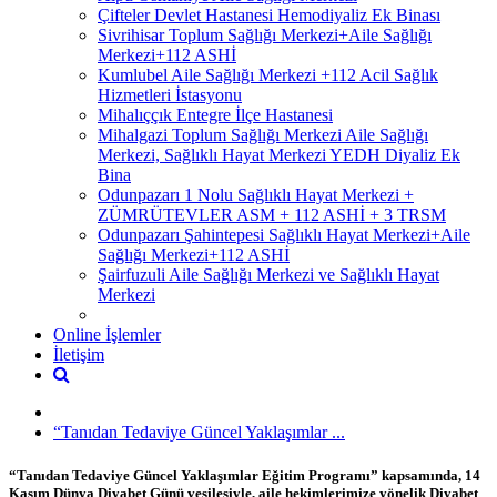
Çifteler Devlet Hastanesi Hemodiyaliz Ek Binası
Sivrihisar Toplum Sağlığı Merkezi+Aile Sağlığı
Merkezi+112 ASHİ
Kumlubel Aile Sağlığı Merkezi +112 Acil Sağlık
Hizmetleri İstasyonu
Mihalıççık Entegre İlçe Hastanesi
Mihalgazi Toplum Sağlığı Merkezi Aile Sağlığı
Merkezi, Sağlıklı Hayat Merkezi YEDH Diyaliz Ek
Bina
Odunpazarı 1 Nolu Sağlıklı Hayat Merkezi +
ZÜMRÜTEVLER ASM + 112 ASHİ + 3 TRSM
Odunpazarı Şahintepesi Sağlıklı Hayat Merkezi+Aile
Sağlığı Merkezi+112 ASHİ
Şairfuzuli Aile Sağlığı Merkezi ve Sağlıklı Hayat
Merkezi
Online İşlemler
İletişim
“Tanıdan Tedaviye Güncel Yaklaşımlar ...
“Tanıdan Tedaviye Güncel Yaklaşımlar Eğitim Programı” kapsamında, 14
Kasım Dünya Diyabet Günü vesilesiyle, aile hekimlerimize yönelik Diyabet