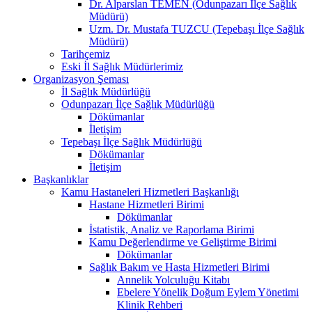
Dr. Alparslan TEMEN (Odunpazarı İlçe Sağlık
Müdürü)
Uzm. Dr. Mustafa TUZCU (Tepebaşı İlçe Sağlık
Müdürü)
Tarihçemiz
Eski İl Sağlık Müdürlerimiz
Organizasyon Şeması
İl Sağlık Müdürlüğü
Odunpazarı İlçe Sağlık Müdürlüğü
Dökümanlar
İletişim
Tepebaşı İlçe Sağlık Müdürlüğü
Dökümanlar
İletişim
Başkanlıklar
Kamu Hastaneleri Hizmetleri Başkanlığı
Hastane Hizmetleri Birimi
Dökümanlar
İstatistik, Analiz ve Raporlama Birimi
Kamu Değerlendirme ve Geliştirme Birimi
Dökümanlar
Sağlık Bakım ve Hasta Hizmetleri Birimi
Annelik Yolculuğu Kitabı
Ebelere Yönelik Doğum Eylem Yönetimi
Klinik Rehberi