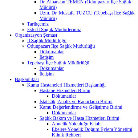
Dr. Alparslan TEMEN (Odunpazarı İlçe Sağlık
Müdürü)
Uzm. Dr. Mustafa TUZCU (Tepebaşı İlçe Sağlık
Müdürü)
Tarihçemiz
Eski İl Sağlık Müdürlerimiz
Organizasyon Şeması
İl Sağlık Müdürlüğü
Odunpazarı İlçe Sağlık Müdürlüğü
Dökümanlar
İletişim
Tepebaşı İlçe Sağlık Müdürlüğü
Dökümanlar
İletişim
Başkanlıklar
Kamu Hastaneleri Hizmetleri Başkanlığı
Hastane Hizmetleri Birimi
Dökümanlar
İstatistik, Analiz ve Raporlama Birimi
Kamu Değerlendirme ve Geliştirme Birimi
Dökümanlar
Sağlık Bakım ve Hasta Hizmetleri Birimi
Annelik Yolculuğu Kitabı
Ebelere Yönelik Doğum Eylem Yönetimi
Klinik Rehberi