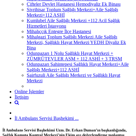
Çifteler Devlet Hastanesi Hemodiyaliz Ek Binası
Sivrihisar Toplum Sağlığı Merkezi+Aile Sağlığı
Merkezi+112 ASHİ
Kumlubel Aile Sağlığı Merkezi +112 Acil Sağlık
Hizmetleri İstasyonu
Mihalıççık Entegre İlçe Hastanesi
Mihalgazi Toplum Sağlığı Merkezi Aile Sağlığı
Merkezi, Sağlıklı Hayat Merkezi YEDH Diyaliz Ek
Bina
Odunpazarı 1 Nolu Sağlıklı Hayat Merkezi +
ZÜMRÜTEVLER ASM + 112 ASHİ + 3 TRSM
Odunpazarı Şahintepesi Sağlıklı Hayat Merkezi+Aile
Sağlığı Merkezi+112 ASHİ
Şairfuzuli Aile Sağlığı Merkezi ve Sağlıklı Hayat
Merkezi
Online İşlemler
İletişim
İl Ambulans Servisi Başhekimi ...
İl Ambulans Servisi Başhekimi Uzm. Dr. Erkan Duman’ın başkanlığında,
Sağlık Komuta Kontrol Merkezi’nin Ekim ayı değerlendirme toplantısı