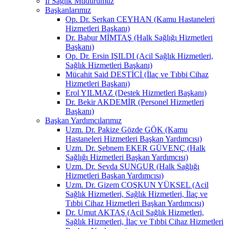
İl Sağlık Müdürümüz
Başkanlarımız
Op. Dr. Serkan CEYHAN (Kamu Hastaneleri
Hizmetleri Başkanı)
Dr. Babur MİMTAŞ (Halk Sağlığı Hizmetleri
Başkanı)
Op. Dr. Ersin IŞILDI (Acil Sağlık Hizmetleri,
Sağlık Hizmetleri Başkanı)
Mücahit Said DESTİCİ (İlaç ve Tıbbi Cihaz
Hizmetleri Başkanı)
Erol YILMAZ (Destek Hizmetleri Başkanı)
Dr. Bekir AKDEMİR (Personel Hizmetleri
Başkanı)
Başkan Yardımcılarımız
Uzm. Dr. Pakize Gözde GÖK (Kamu
Hastaneleri Hizmetleri Başkan Yardımcısı)
Uzm. Dr. Şebnem EKER GÜVENÇ (Halk
Sağlığı Hizmetleri Başkan Yardımcısı)
Uzm. Dr. Sevda SUNGUR (Halk Sağlığı
Hizmetleri Başkan Yardımcısı)
Uzm. Dr. Gizem COŞKUN YÜKSEL (Acil
Sağlık Hizmetleri, Sağlık Hizmetleri, İlaç ve
Tıbbi Cihaz Hizmetleri Başkan Yardımcısı)
Dr. Umut AKTAŞ (Acil Sağlık Hizmetleri,
Sağlık Hizmetleri, İlaç ve Tıbbi Cihaz Hizmetleri