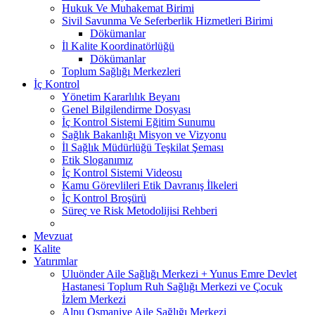
Hukuk Ve Muhakemat Birimi
Sivil Savunma Ve Seferberlik Hizmetleri Birimi
Dökümanlar
İl Kalite Koordinatörlüğü
Dökümanlar
Toplum Sağlığı Merkezleri
İç Kontrol
Yönetim Kararlılık Beyanı
Genel Bilgilendirme Dosyası
İç Kontrol Sistemi Eğitim Sunumu
Sağlık Bakanlığı Misyon ve Vizyonu
İl Sağlık Müdürlüğü Teşkilat Şeması
Etik Sloganımız
İç Kontrol Sistemi Videosu
Kamu Görevlileri Etik Davranış İlkeleri
İç Kontrol Broşürü
Süreç ve Risk Metodolijisi Rehberi
Mevzuat
Kalite
Yatırımlar
Uluönder Aile Sağlığı Merkezi + Yunus Emre Devlet
Hastanesi Toplum Ruh Sağlığı Merkezi ve Çocuk
İzlem Merkezi
Alpu Osmaniye Aile Sağlığı Merkezi