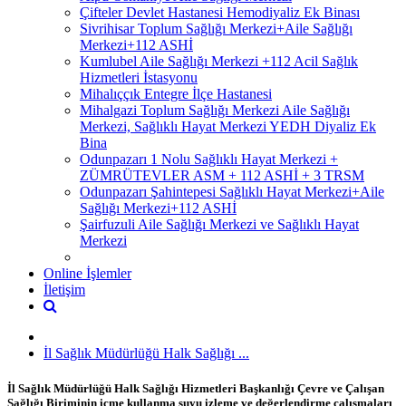
Çifteler Devlet Hastanesi Hemodiyaliz Ek Binası
Sivrihisar Toplum Sağlığı Merkezi+Aile Sağlığı
Merkezi+112 ASHİ
Kumlubel Aile Sağlığı Merkezi +112 Acil Sağlık
Hizmetleri İstasyonu
Mihalıççık Entegre İlçe Hastanesi
Mihalgazi Toplum Sağlığı Merkezi Aile Sağlığı
Merkezi, Sağlıklı Hayat Merkezi YEDH Diyaliz Ek
Bina
Odunpazarı 1 Nolu Sağlıklı Hayat Merkezi +
ZÜMRÜTEVLER ASM + 112 ASHİ + 3 TRSM
Odunpazarı Şahintepesi Sağlıklı Hayat Merkezi+Aile
Sağlığı Merkezi+112 ASHİ
Şairfuzuli Aile Sağlığı Merkezi ve Sağlıklı Hayat
Merkezi
Online İşlemler
İletişim
İl Sağlık Müdürlüğü Halk Sağlığı ...
İl Sağlık Müdürlüğü Halk Sağlığı Hizmetleri Başkanlığı Çevre ve Çalışan
Sağlığı Biriminin içme kullanma suyu izleme ve değerlendirme çalışmaları