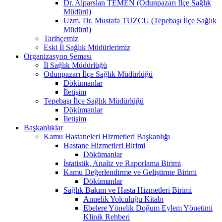
Dr. Alparslan TEMEN (Odunpazarı İlçe Sağlık
Müdürü)
Uzm. Dr. Mustafa TUZCU (Tepebaşı İlçe Sağlık
Müdürü)
Tarihçemiz
Eski İl Sağlık Müdürlerimiz
Organizasyon Şeması
İl Sağlık Müdürlüğü
Odunpazarı İlçe Sağlık Müdürlüğü
Dökümanlar
İletişim
Tepebaşı İlçe Sağlık Müdürlüğü
Dökümanlar
İletişim
Başkanlıklar
Kamu Hastaneleri Hizmetleri Başkanlığı
Hastane Hizmetleri Birimi
Dökümanlar
İstatistik, Analiz ve Raporlama Birimi
Kamu Değerlendirme ve Geliştirme Birimi
Dökümanlar
Sağlık Bakım ve Hasta Hizmetleri Birimi
Annelik Yolculuğu Kitabı
Ebelere Yönelik Doğum Eylem Yönetimi
Klinik Rehberi