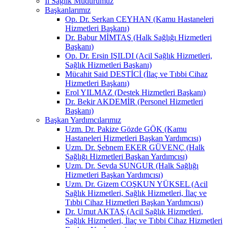
İl Sağlık Müdürümüz
Başkanlarımız
Op. Dr. Serkan CEYHAN (Kamu Hastaneleri
Hizmetleri Başkanı)
Dr. Babur MİMTAŞ (Halk Sağlığı Hizmetleri
Başkanı)
Op. Dr. Ersin IŞILDI (Acil Sağlık Hizmetleri,
Sağlık Hizmetleri Başkanı)
Mücahit Said DESTİCİ (İlaç ve Tıbbi Cihaz
Hizmetleri Başkanı)
Erol YILMAZ (Destek Hizmetleri Başkanı)
Dr. Bekir AKDEMİR (Personel Hizmetleri
Başkanı)
Başkan Yardımcılarımız
Uzm. Dr. Pakize Gözde GÖK (Kamu
Hastaneleri Hizmetleri Başkan Yardımcısı)
Uzm. Dr. Şebnem EKER GÜVENÇ (Halk
Sağlığı Hizmetleri Başkan Yardımcısı)
Uzm. Dr. Sevda SUNGUR (Halk Sağlığı
Hizmetleri Başkan Yardımcısı)
Uzm. Dr. Gizem COŞKUN YÜKSEL (Acil
Sağlık Hizmetleri, Sağlık Hizmetleri, İlaç ve
Tıbbi Cihaz Hizmetleri Başkan Yardımcısı)
Dr. Umut AKTAŞ (Acil Sağlık Hizmetleri,
Sağlık Hizmetleri, İlaç ve Tıbbi Cihaz Hizmetleri