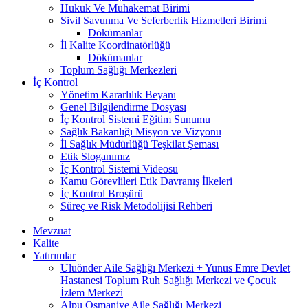
Hukuk Ve Muhakemat Birimi
Sivil Savunma Ve Seferberlik Hizmetleri Birimi
Dökümanlar
İl Kalite Koordinatörlüğü
Dökümanlar
Toplum Sağlığı Merkezleri
İç Kontrol
Yönetim Kararlılık Beyanı
Genel Bilgilendirme Dosyası
İç Kontrol Sistemi Eğitim Sunumu
Sağlık Bakanlığı Misyon ve Vizyonu
İl Sağlık Müdürlüğü Teşkilat Şeması
Etik Sloganımız
İç Kontrol Sistemi Videosu
Kamu Görevlileri Etik Davranış İlkeleri
İç Kontrol Broşürü
Süreç ve Risk Metodolijisi Rehberi
Mevzuat
Kalite
Yatırımlar
Uluönder Aile Sağlığı Merkezi + Yunus Emre Devlet
Hastanesi Toplum Ruh Sağlığı Merkezi ve Çocuk
İzlem Merkezi
Alpu Osmaniye Aile Sağlığı Merkezi