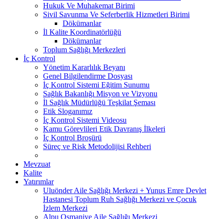
Hukuk Ve Muhakemat Birimi
Sivil Savunma Ve Seferberlik Hizmetleri Birimi
Dökümanlar
İl Kalite Koordinatörlüğü
Dökümanlar
Toplum Sağlığı Merkezleri
İç Kontrol
Yönetim Kararlılık Beyanı
Genel Bilgilendirme Dosyası
İç Kontrol Sistemi Eğitim Sunumu
Sağlık Bakanlığı Misyon ve Vizyonu
İl Sağlık Müdürlüğü Teşkilat Şeması
Etik Sloganımız
İç Kontrol Sistemi Videosu
Kamu Görevlileri Etik Davranış İlkeleri
İç Kontrol Broşürü
Süreç ve Risk Metodolijisi Rehberi
Mevzuat
Kalite
Yatırımlar
Uluönder Aile Sağlığı Merkezi + Yunus Emre Devlet
Hastanesi Toplum Ruh Sağlığı Merkezi ve Çocuk
İzlem Merkezi
Alpu Osmaniye Aile Sağlığı Merkezi