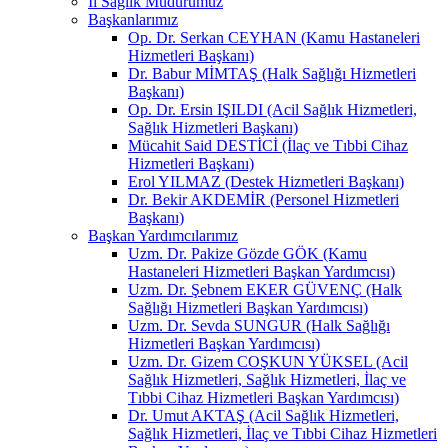
İl Sağlık Müdürümüz
Başkanlarımız
Op. Dr. Serkan CEYHAN (Kamu Hastaneleri
Hizmetleri Başkanı)
Dr. Babur MİMTAŞ (Halk Sağlığı Hizmetleri
Başkanı)
Op. Dr. Ersin IŞILDI (Acil Sağlık Hizmetleri,
Sağlık Hizmetleri Başkanı)
Mücahit Said DESTİCİ (İlaç ve Tıbbi Cihaz
Hizmetleri Başkanı)
Erol YILMAZ (Destek Hizmetleri Başkanı)
Dr. Bekir AKDEMİR (Personel Hizmetleri
Başkanı)
Başkan Yardımcılarımız
Uzm. Dr. Pakize Gözde GÖK (Kamu
Hastaneleri Hizmetleri Başkan Yardımcısı)
Uzm. Dr. Şebnem EKER GÜVENÇ (Halk
Sağlığı Hizmetleri Başkan Yardımcısı)
Uzm. Dr. Sevda SUNGUR (Halk Sağlığı
Hizmetleri Başkan Yardımcısı)
Uzm. Dr. Gizem COŞKUN YÜKSEL (Acil
Sağlık Hizmetleri, Sağlık Hizmetleri, İlaç ve
Tıbbi Cihaz Hizmetleri Başkan Yardımcısı)
Dr. Umut AKTAŞ (Acil Sağlık Hizmetleri,
Sağlık Hizmetleri, İlaç ve Tıbbi Cihaz Hizmetleri