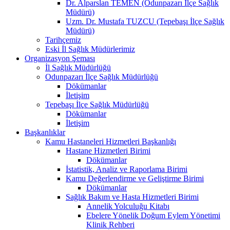
Dr. Alparslan TEMEN (Odunpazarı İlçe Sağlık
Müdürü)
Uzm. Dr. Mustafa TUZCU (Tepebaşı İlçe Sağlık
Müdürü)
Tarihçemiz
Eski İl Sağlık Müdürlerimiz
Organizasyon Şeması
İl Sağlık Müdürlüğü
Odunpazarı İlçe Sağlık Müdürlüğü
Dökümanlar
İletişim
Tepebaşı İlçe Sağlık Müdürlüğü
Dökümanlar
İletişim
Başkanlıklar
Kamu Hastaneleri Hizmetleri Başkanlığı
Hastane Hizmetleri Birimi
Dökümanlar
İstatistik, Analiz ve Raporlama Birimi
Kamu Değerlendirme ve Geliştirme Birimi
Dökümanlar
Sağlık Bakım ve Hasta Hizmetleri Birimi
Annelik Yolculuğu Kitabı
Ebelere Yönelik Doğum Eylem Yönetimi
Klinik Rehberi