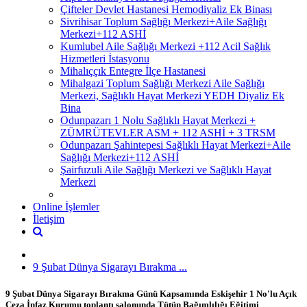
Çifteler Devlet Hastanesi Hemodiyaliz Ek Binası
Sivrihisar Toplum Sağlığı Merkezi+Aile Sağlığı
Merkezi+112 ASHİ
Kumlubel Aile Sağlığı Merkezi +112 Acil Sağlık
Hizmetleri İstasyonu
Mihalıççık Entegre İlçe Hastanesi
Mihalgazi Toplum Sağlığı Merkezi Aile Sağlığı
Merkezi, Sağlıklı Hayat Merkezi YEDH Diyaliz Ek
Bina
Odunpazarı 1 Nolu Sağlıklı Hayat Merkezi +
ZÜMRÜTEVLER ASM + 112 ASHİ + 3 TRSM
Odunpazarı Şahintepesi Sağlıklı Hayat Merkezi+Aile
Sağlığı Merkezi+112 ASHİ
Şairfuzuli Aile Sağlığı Merkezi ve Sağlıklı Hayat
Merkezi
Online İşlemler
İletişim
9 Şubat Dünya Sigarayı Bırakma ...
9 Şubat Dünya Sigarayı Bırakma Günü Kapsamında Eskişehir 1 No'lu Açık
Ceza İnfaz Kurumu toplantı salonunda Tütün Bağımlılığı Eğitimi