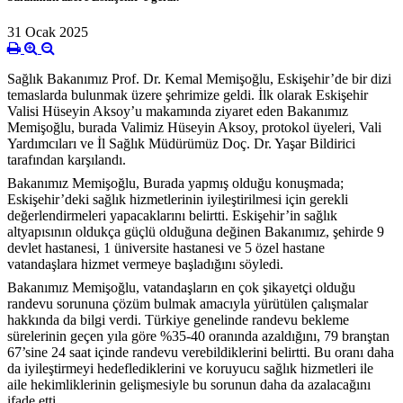
31 Ocak 2025
Sağlık Bakanımız Prof. Dr. Kemal Memişoğlu, Eskişehir’de bir dizi
temaslarda bulunmak üzere şehrimize geldi. İlk olarak Eskişehir
Valisi Hüseyin Aksoy’u makamında ziyaret eden Bakanımız
Memişoğlu, burada Valimiz Hüseyin Aksoy, protokol üyeleri, Vali
Yardımcıları ve İl Sağlık Müdürümüz Doç. Dr. Yaşar Bildirici
tarafından karşılandı.
Bakanımız Memişoğlu, Burada yapmış olduğu konuşmada;
Eskişehir’deki sağlık hizmetlerinin iyileştirilmesi için gerekli
değerlendirmeleri yapacaklarını belirtti. Eskişehir’in sağlık
altyapısının oldukça güçlü olduğuna değinen Bakanımız, şehirde 9
devlet hastanesi, 1 üniversite hastanesi ve 5 özel hastane
vatandaşlara hizmet vermeye başladığını söyledi.
Bakanımız Memişoğlu, vatandaşların en çok şikayetçi olduğu
randevu sorununa çözüm bulmak amacıyla yürütülen çalışmalar
hakkında da bilgi verdi. Türkiye genelinde randevu bekleme
sürelerinin geçen yıla göre %35-40 oranında azaldığını, 79 branştan
67’sine 24 saat içinde randevu verebildiklerini belirtti. Bu oranı daha
da iyileştirmeyi hedeflediklerini ve koruyucu sağlık hizmetleri ile
aile hekimliklerinin gelişmesiyle bu sorunun daha da azalacağını
ifade etti.