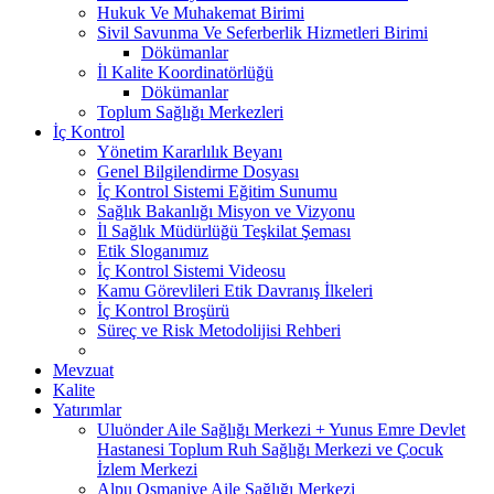
Hukuk Ve Muhakemat Birimi
Sivil Savunma Ve Seferberlik Hizmetleri Birimi
Dökümanlar
İl Kalite Koordinatörlüğü
Dökümanlar
Toplum Sağlığı Merkezleri
İç Kontrol
Yönetim Kararlılık Beyanı
Genel Bilgilendirme Dosyası
İç Kontrol Sistemi Eğitim Sunumu
Sağlık Bakanlığı Misyon ve Vizyonu
İl Sağlık Müdürlüğü Teşkilat Şeması
Etik Sloganımız
İç Kontrol Sistemi Videosu
Kamu Görevlileri Etik Davranış İlkeleri
İç Kontrol Broşürü
Süreç ve Risk Metodolijisi Rehberi
Mevzuat
Kalite
Yatırımlar
Uluönder Aile Sağlığı Merkezi + Yunus Emre Devlet
Hastanesi Toplum Ruh Sağlığı Merkezi ve Çocuk
İzlem Merkezi
Alpu Osmaniye Aile Sağlığı Merkezi