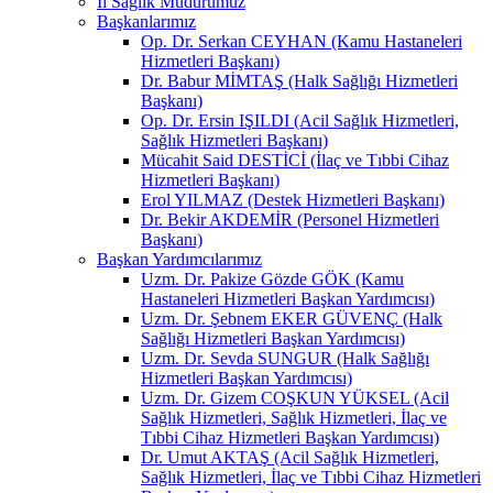
İl Sağlık Müdürümüz
Başkanlarımız
Op. Dr. Serkan CEYHAN (Kamu Hastaneleri
Hizmetleri Başkanı)
Dr. Babur MİMTAŞ (Halk Sağlığı Hizmetleri
Başkanı)
Op. Dr. Ersin IŞILDI (Acil Sağlık Hizmetleri,
Sağlık Hizmetleri Başkanı)
Mücahit Said DESTİCİ (İlaç ve Tıbbi Cihaz
Hizmetleri Başkanı)
Erol YILMAZ (Destek Hizmetleri Başkanı)
Dr. Bekir AKDEMİR (Personel Hizmetleri
Başkanı)
Başkan Yardımcılarımız
Uzm. Dr. Pakize Gözde GÖK (Kamu
Hastaneleri Hizmetleri Başkan Yardımcısı)
Uzm. Dr. Şebnem EKER GÜVENÇ (Halk
Sağlığı Hizmetleri Başkan Yardımcısı)
Uzm. Dr. Sevda SUNGUR (Halk Sağlığı
Hizmetleri Başkan Yardımcısı)
Uzm. Dr. Gizem COŞKUN YÜKSEL (Acil
Sağlık Hizmetleri, Sağlık Hizmetleri, İlaç ve
Tıbbi Cihaz Hizmetleri Başkan Yardımcısı)
Dr. Umut AKTAŞ (Acil Sağlık Hizmetleri,
Sağlık Hizmetleri, İlaç ve Tıbbi Cihaz Hizmetleri