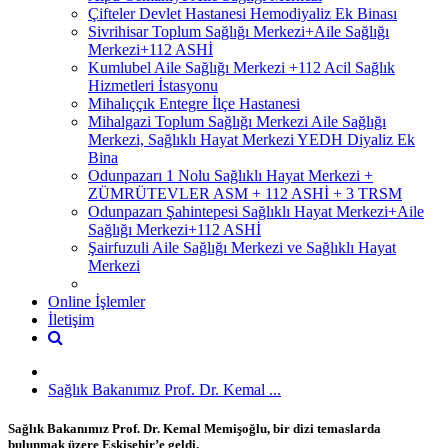
Çifteler Devlet Hastanesi Hemodiyaliz Ek Binası
Sivrihisar Toplum Sağlığı Merkezi+Aile Sağlığı
Merkezi+112 ASHİ
Kumlubel Aile Sağlığı Merkezi +112 Acil Sağlık
Hizmetleri İstasyonu
Mihalıççık Entegre İlçe Hastanesi
Mihalgazi Toplum Sağlığı Merkezi Aile Sağlığı
Merkezi, Sağlıklı Hayat Merkezi YEDH Diyaliz Ek
Bina
Odunpazarı 1 Nolu Sağlıklı Hayat Merkezi +
ZÜMRÜTEVLER ASM + 112 ASHİ + 3 TRSM
Odunpazarı Şahintepesi Sağlıklı Hayat Merkezi+Aile
Sağlığı Merkezi+112 ASHİ
Şairfuzuli Aile Sağlığı Merkezi ve Sağlıklı Hayat
Merkezi
Online İşlemler
İletişim
Sağlık Bakanımız Prof. Dr. Kemal ...
Sağlık Bakanımız Prof. Dr. Kemal Memişoğlu, bir dizi temaslarda
bulunmak üzere Eskişehir’e geldi.