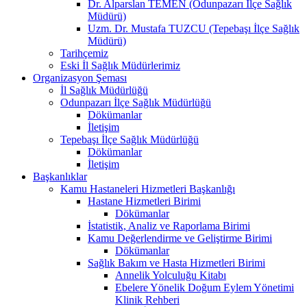
Dr. Alparslan TEMEN (Odunpazarı İlçe Sağlık
Müdürü)
Uzm. Dr. Mustafa TUZCU (Tepebaşı İlçe Sağlık
Müdürü)
Tarihçemiz
Eski İl Sağlık Müdürlerimiz
Organizasyon Şeması
İl Sağlık Müdürlüğü
Odunpazarı İlçe Sağlık Müdürlüğü
Dökümanlar
İletişim
Tepebaşı İlçe Sağlık Müdürlüğü
Dökümanlar
İletişim
Başkanlıklar
Kamu Hastaneleri Hizmetleri Başkanlığı
Hastane Hizmetleri Birimi
Dökümanlar
İstatistik, Analiz ve Raporlama Birimi
Kamu Değerlendirme ve Geliştirme Birimi
Dökümanlar
Sağlık Bakım ve Hasta Hizmetleri Birimi
Annelik Yolculuğu Kitabı
Ebelere Yönelik Doğum Eylem Yönetimi
Klinik Rehberi