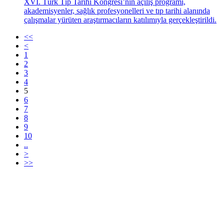
XVI. Türk Tıp Tarihi Kongresi’nin açılış programı,
akademisyenler, sağlık profesyonelleri ve tıp tarihi alanında
çalışmalar yürüten araştırmacıların katılımıyla gerçekleştirildi.
<<
<
1
2
3
4
5
6
7
8
9
10
..
>
>>