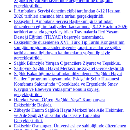
Sağlıklı Hayat Merkezlerinde değerlendirme programı
gerçekleştirildi.
İl Ambulans Servisi denetim ekibi tarafından 8-12 Haziran
2026 tarihleri arasında bina turları gerçekleştirildi.
Eskişehir İl Ambulans Servisi Başhekimliği tarafından
düzenlenen eğitim faaliyetleri kapsamında, 9-12 Haziran 2026
tarihleri arasında gerçekleştirilen Travmalarda İleri Yaşam
Desteği Eğitimi (TİLYAD) başarıyla tamamlandı.
Eskişehir’de düzenlenen XVI. Türk Tıp Tarihi Kongresi’nin
son gün programı, akademisyenler, araştırmacılar ve sağlık
tarihi alanına ilgi duyan katılımcıların yoğun ilgisiyle
gerçekleştirildi.
Sağlık Bilinciyle Yarışan Öğrencilere Ziyaret ve Teşekkür..
Şarhöyük Sağlıklı Hayat Merkezi’ne Ziyaret Gerçekleştirildi
Sağlık Bakanlığımız tarafından düzenlenen “Sağlıklı Hayat
Saatleri” programı kapsamında, Eskişehir Şehir Hastanesi
Konferans Salonu’nda “Çocuklarda ve Ergenlerde Sınav
Kaygısı ve Ebeveyn Yaklaşımı” konulu söyleşi
gerçekleştirildi.
Hareket Yaşını Öğren, Sağlıklı Yaşa" Kampanyası
Eskişehir'de Başladı.
Zübeyde Hanım Sağlıklı Hayat Merkezi’nde Aile Hekimleri
ve Aile Sağlığı Çalışanlarıyla İstişare Toplantısı
Gerçekleştirildi.
Eskişehir Osmangazi Üniversitesi ev sahipliğinde düzenlenen