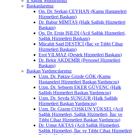
İl Sağlık Müdürümüz
Başkanlarımız
Op. Dr. Serkan CEYHAN (Kamu Hastaneleri
Hizmetleri Başkanı)
Dr. Babur MİMTAŞ (Halk Sağlığı Hizmetleri
Başkanı)
Op. Dr. Ersin IŞILDI (Acil Sağlık Hizmetleri,
Sağlık Hizmetleri Başkanı)
Mücahit Said DESTİCİ (İlaç ve Tıbbi Cihaz
Hizmetleri Başkanı)
Erol YILMAZ (Destek Hizmetleri Başkanı)
Dr. Bekir AKDEMİR (Personel Hizmetleri
Başkanı)
Başkan Yardımcılarımız
Uzm. Dr. Pakize Gözde GÖK (Kamu
Hastaneleri Hizmetleri Başkan Yardımcısı)
Uzm. Dr. Şebnem EKER GÜVENÇ (Halk
Sağlığı Hizmetleri Başkan Yardımcısı)
Uzm. Dr. Sevda SUNGUR (Halk Sağlığı
Hizmetleri Başkan Yardımcısı)
Uzm. Dr. Gizem COŞKUN YÜKSEL (Acil
Sağlık Hizmetleri, Sağlık Hizmetleri, İlaç ve
Tıbbi Cihaz Hizmetleri Başkan Yardımcısı)
Dr. Umut AKTAŞ (Acil Sağlık Hizmetleri,
Sağlık Hizmetleri, İlaç ve Tıbbi Cihaz Hizmetleri