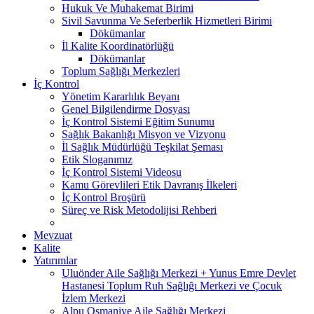
Hukuk Ve Muhakemat Birimi
Sivil Savunma Ve Seferberlik Hizmetleri Birimi
Dökümanlar
İl Kalite Koordinatörlüğü
Dökümanlar
Toplum Sağlığı Merkezleri
İç Kontrol
Yönetim Kararlılık Beyanı
Genel Bilgilendirme Dosyası
İç Kontrol Sistemi Eğitim Sunumu
Sağlık Bakanlığı Misyon ve Vizyonu
İl Sağlık Müdürlüğü Teşkilat Şeması
Etik Sloganımız
İç Kontrol Sistemi Videosu
Kamu Görevlileri Etik Davranış İlkeleri
İç Kontrol Broşürü
Süreç ve Risk Metodolijisi Rehberi
Mevzuat
Kalite
Yatırımlar
Uluönder Aile Sağlığı Merkezi + Yunus Emre Devlet
Hastanesi Toplum Ruh Sağlığı Merkezi ve Çocuk
İzlem Merkezi
Alpu Osmaniye Aile Sağlığı Merkezi