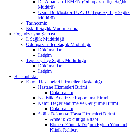
Dr. Alparslan TEMEN (Odunpazarı İlçe Sağlık
Müdürü)
Uzm. Dr. Mustafa TUZCU (Tepebaşı İlçe Sağlık
Müdürü)
Tarihçemiz
Eski İl Sağlık Müdürlerimiz
Organizasyon Şeması
İl Sağlık Müdürlüğü
Odunpazarı İlçe Sağlık Müdürlüğü
Dökümanlar
İletişim
Tepebaşı İlçe Sağlık Müdürlüğü
Dökümanlar
İletişim
Başkanlıklar
Kamu Hastaneleri Hizmetleri Başkanlığı
Hastane Hizmetleri Birimi
Dökümanlar
İstatistik, Analiz ve Raporlama Birimi
Kamu Değerlendirme ve Geliştirme Birimi
Dökümanlar
Sağlık Bakım ve Hasta Hizmetleri Birimi
Annelik Yolculuğu Kitabı
Ebelere Yönelik Doğum Eylem Yönetimi
Klinik Rehberi