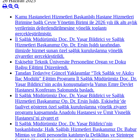
26 Haziran 2025
Kamu Hastaneleri Hizmetleri Başkanlığı Hastane Hizmetleri
Birimine bağlı Çevre Yönetim Birimi ile 2026 yılı ilk altı aylık
verilerinin değerlendirilmesine yönelik toplantı
gerçekleştirilmiştir.
İl Sağlık Müdürümüz Doç. Dr. Yaşar Bildirici ve Sağlık
Hizmetleri Başkanımız Op. Dr. Ersin Işıldı tarafından,
ilimizde hizmet sunan özel sağlık kuruluşlarına yönelik
ziyaretler gerçekleştirildi.
Eskişehir Teknik Üniversite Personeline Organ ve Doku
Bağışı Eğitimi Düzenlendi.
Tanıdan Tedaviye Güncel Yaklaşımlar “Tek Sağlık ve Akılcı
İlaç Modülü” Eğitim Programı İl Sağlık Müdürümüz Doç. Dr.
Yaşar Bildirici’nin açılış konuşmalarıyla Yunus Emre Devlet
Hastanesi Konferans Salonunda başladı.
İl Sağlık Müdürümüz Doç. Dr. Yaşar Bildirici ve Sağlık
Hizmetleri Başkanımız Op. Dr. Ersin Işıldı, Eskişehir’de
faaliyet gösteren özel sağlık kuruluşlarına yönelik ziyaret
programı kapsamında Anadolu Hastanesi ve Ümit Vişnelik
Hastanesi’ni ziyaret et
İl Sağlık Müdürümüz Doç. Dr. Yaşar Bildirici’nin
başkanlığında; Halk Sağlığı Hizmetleri Başkanımız Dr. Babur
Mimtaş ve ilgili personelin katılımıyla Deliklitaş ve Şirintepe