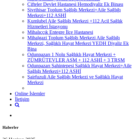
Çifteler Devlet Hastanesi Hemodiyaliz Ek Binası
Sivrihisar Toplum Sağlığı Merkezi+Aile Sağlığı
Merkezi+112 ASHİ
Kumlubel Aile Sağlığı Merkezi +112 Acil Sağlık
Hizmetleri İstasyonu
Mihalıççık Entegre İlçe Hastanesi
Mihalgazi Toplum Sağlığı Merkezi Aile Sağlığı
Merkezi, Sağlıklı Hayat Merkezi YEDH Diyaliz Ek
Bina
Odunpazarı 1 Nolu Sağlıklı Hayat Merkezi +
ZÜMRÜTEVLER ASM + 112 ASHİ + 3 TRSM
Odunpazarı Şahintepesi Sağlıklı Hayat Merkezi+Aile
Sağlığı Merkezi+112 ASHİ
Şairfuzuli Aile Sağlığı Merkezi ve Sağlıklı Hayat
Merkezi
Online İşlemler
İletişim
Haberler