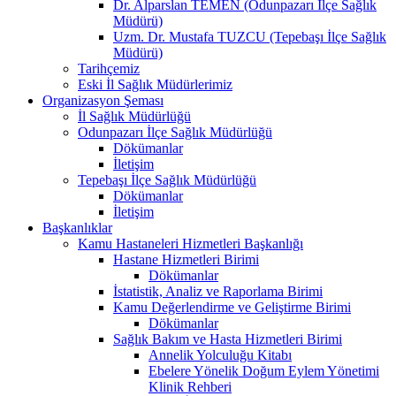
Dr. Alparslan TEMEN (Odunpazarı İlçe Sağlık
Müdürü)
Uzm. Dr. Mustafa TUZCU (Tepebaşı İlçe Sağlık
Müdürü)
Tarihçemiz
Eski İl Sağlık Müdürlerimiz
Organizasyon Şeması
İl Sağlık Müdürlüğü
Odunpazarı İlçe Sağlık Müdürlüğü
Dökümanlar
İletişim
Tepebaşı İlçe Sağlık Müdürlüğü
Dökümanlar
İletişim
Başkanlıklar
Kamu Hastaneleri Hizmetleri Başkanlığı
Hastane Hizmetleri Birimi
Dökümanlar
İstatistik, Analiz ve Raporlama Birimi
Kamu Değerlendirme ve Geliştirme Birimi
Dökümanlar
Sağlık Bakım ve Hasta Hizmetleri Birimi
Annelik Yolculuğu Kitabı
Ebelere Yönelik Doğum Eylem Yönetimi
Klinik Rehberi