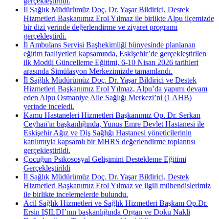
gerçekleştirildi.
İl Sağlık Müdürümüz Doç. Dr. Yaşar Bildirici, Destek
Hizmetleri Başkanımız Erol Yılmaz ile birlikte Alpu ilçemizde
bir dizi yerinde değerlendirme ve ziyaret programı
gerçekleştirdi.
İl Ambulans Servisi Başhekimliği bünyesinde planlanan
eğitim faaliyetleri kapsamında, Eskişehir’de gerçekleştirilen
ilk Modül Güncelleme Eğitimi, 6-10 Nisan 2026 tarihleri
arasında Simülasyon Merkezimizde tamamlandı.
İl Sağlık Müdürümüz Doç. Dr. Yaşar Bildirici ve Destek
Hizmetleri Başkanımız Erol Yılmaz, Alpu’da yapımı devam
eden Alpu Osmaniye Aile Sağlığı Merkezi’ni (1 AHB)
yerinde inceledi.
Kamu Hastaneleri Hizmetleri Başkanımız Op. Dr. Serkan
Ceyhan'ın başkanlığında, Yunus Emre Devlet Hastanesi ile
Eskişehir Ağız ve Diş Sağlığı Hastanesi yöneticilerinin
katılımıyla kapsamlı bir MHRS değerlendirme toplantısı
gerçekleştirildi.
Çocuğun Psikososyal Gelişimini Destekleme Eğitimi
Gerçekleştirildi
İl Sağlık Müdürümüz Doç. Dr. Yaşar Bildirici, Destek
Hizmetleri Başkanımız Erol Yılmaz ve ilgili mühendislerimiz
ile birlikte incelemelerde bulundu.
Acil Sağlık Hizmetleri ve Sağlık Hizmetleri Başkanı Op.Dr.
Ersin IŞILDI’nın başkanlığında Organ ve Doku Nakli