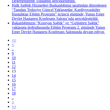
Değerlendirme Toplantısı gerçekleştirildi.
Halk Sağlığı Hizmetleri Başkanlığımız tarafından düzenlenen
“Tanıdan Tedaviye Güncel Yaklaşımlar: Kardiyovasküler
Hastalıklar Eğitim Programı” üçüncü gününde, Yunus Emre
Devlet Hastanesi Konferans Salonu’nda gerçekleştirildi.
Bakanlığımızın “Koruyan Sağlık” ve “Geliştiren Sağlık”
yaklaşımı doğrultusunda Eğitim Programı 2. gününde Yunus
Emre Devlet Hastanesi Konferans Salonunda devam ediyor.
<<
<
..
9
10
11
12
13
14
15
16
17
18
..
>
>>