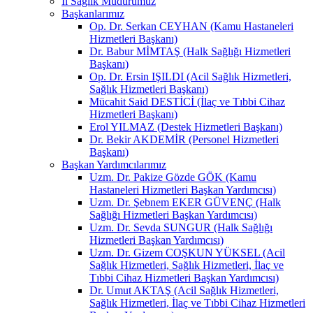
İl Sağlık Müdürümüz
Başkanlarımız
Op. Dr. Serkan CEYHAN (Kamu Hastaneleri
Hizmetleri Başkanı)
Dr. Babur MİMTAŞ (Halk Sağlığı Hizmetleri
Başkanı)
Op. Dr. Ersin IŞILDI (Acil Sağlık Hizmetleri,
Sağlık Hizmetleri Başkanı)
Mücahit Said DESTİCİ (İlaç ve Tıbbi Cihaz
Hizmetleri Başkanı)
Erol YILMAZ (Destek Hizmetleri Başkanı)
Dr. Bekir AKDEMİR (Personel Hizmetleri
Başkanı)
Başkan Yardımcılarımız
Uzm. Dr. Pakize Gözde GÖK (Kamu
Hastaneleri Hizmetleri Başkan Yardımcısı)
Uzm. Dr. Şebnem EKER GÜVENÇ (Halk
Sağlığı Hizmetleri Başkan Yardımcısı)
Uzm. Dr. Sevda SUNGUR (Halk Sağlığı
Hizmetleri Başkan Yardımcısı)
Uzm. Dr. Gizem COŞKUN YÜKSEL (Acil
Sağlık Hizmetleri, Sağlık Hizmetleri, İlaç ve
Tıbbi Cihaz Hizmetleri Başkan Yardımcısı)
Dr. Umut AKTAŞ (Acil Sağlık Hizmetleri,
Sağlık Hizmetleri, İlaç ve Tıbbi Cihaz Hizmetleri