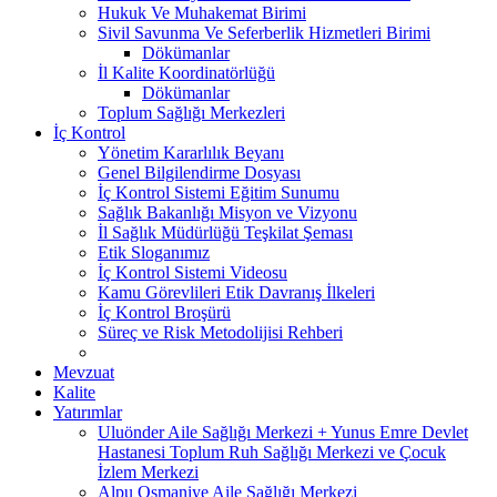
Hukuk Ve Muhakemat Birimi
Sivil Savunma Ve Seferberlik Hizmetleri Birimi
Dökümanlar
İl Kalite Koordinatörlüğü
Dökümanlar
Toplum Sağlığı Merkezleri
İç Kontrol
Yönetim Kararlılık Beyanı
Genel Bilgilendirme Dosyası
İç Kontrol Sistemi Eğitim Sunumu
Sağlık Bakanlığı Misyon ve Vizyonu
İl Sağlık Müdürlüğü Teşkilat Şeması
Etik Sloganımız
İç Kontrol Sistemi Videosu
Kamu Görevlileri Etik Davranış İlkeleri
İç Kontrol Broşürü
Süreç ve Risk Metodolijisi Rehberi
Mevzuat
Kalite
Yatırımlar
Uluönder Aile Sağlığı Merkezi + Yunus Emre Devlet
Hastanesi Toplum Ruh Sağlığı Merkezi ve Çocuk
İzlem Merkezi
Alpu Osmaniye Aile Sağlığı Merkezi