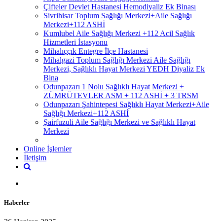
Çifteler Devlet Hastanesi Hemodiyaliz Ek Binası
Sivrihisar Toplum Sağlığı Merkezi+Aile Sağlığı
Merkezi+112 ASHİ
Kumlubel Aile Sağlığı Merkezi +112 Acil Sağlık
Hizmetleri İstasyonu
Mihalıççık Entegre İlçe Hastanesi
Mihalgazi Toplum Sağlığı Merkezi Aile Sağlığı
Merkezi, Sağlıklı Hayat Merkezi YEDH Diyaliz Ek
Bina
Odunpazarı 1 Nolu Sağlıklı Hayat Merkezi +
ZÜMRÜTEVLER ASM + 112 ASHİ + 3 TRSM
Odunpazarı Şahintepesi Sağlıklı Hayat Merkezi+Aile
Sağlığı Merkezi+112 ASHİ
Şairfuzuli Aile Sağlığı Merkezi ve Sağlıklı Hayat
Merkezi
Online İşlemler
İletişim
Haberler