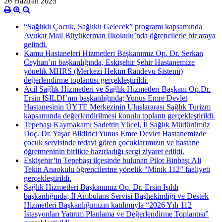
26 Haziran 2025
“Sağlıklı Çocuk, Sağlıklı Gelecek” programı kapsamında
Avukat Mail Büyükerman İlkokulu’nda öğrencilerle bir araya
gelindi.
Kamu Hastaneleri Hizmetleri Başkanımız Op. Dr. Serkan
Ceyhan’ın başkanlığında, Eskişehir Şehir Hastanemize
yönelik MHRS (Merkezi Hekim Randevu Sistemi)
değerlendirme toplantısı gerçekleştirildi.
Acil Sağlık Hizmetleri ve Sağlık Hizmetleri Başkanı Op.Dr.
Ersin IŞILDI’nın başkanlığında; Yunus Emre Devlet
Hastanesinin ÜYTE Merkezinin Uluslararası Sağlık Turizm
kapsamında değerlendirilmesi konulu toplantı gerçekleştirildi.
Tepebaşı Kaymakamı Sadettin Yücel, İl Sağlık Müdürümüz
Doç. Dr. Yaşar Bildirici Yunus Emre Devlet Hastanemizde
çocuk servisinde tedavi gören çocuklarımızın ve hastane
öğretmeninin birlikte hazırladığı sergi ziyaret edildi.
Eskişehir’in Tepebaşı ilçesinde bulunan Pilot Binbaşı Ali
Tekin Anaokulu öğrencilerine yönelik “Minik 112” faaliyeti
gerçekleştirildi.
Sağlık Hizmetleri Başkanımız Op. Dr. Ersin Işıldı
başkanlığında; İl Ambulans Servisi Başhekimliği ve Destek
Hizmetleri Başkanlığımızın katılımıyla “2026 Yılı 112
İstasyonları Yatırım Planlama ve Değerlendirme Toplantısı”