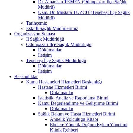
Dr. Alparslan TEMEN (Odunpazarı İlçe Sağlık
Müdürü)
Uzm. Dr. Mustafa TUZCU (Tepebaşı İlçe Sağlık
Müdürü)
Tarihçemiz
Eski İl Sağlık Müdürlerimiz
Organizasyon Şeması
İl Sağlık Müdürlüğü
Odunpazarı İlçe Sağlık Müdürlüğü
Dökümanlar
İletişim
Tepebaşı İlçe Sağlık Müdürlüğü
Dökümanlar
İletişim
Başkanlıklar
Kamu Hastaneleri Hizmetleri Başkanlığı
Hastane Hizmetleri Birimi
Dökümanlar
İstatistik, Analiz ve Raporlama Birimi
Kamu Değerlendirme ve Geliştirme Birimi
Dökümanlar
Sağlık Bakım ve Hasta Hizmetleri Birimi
Annelik Yolculuğu Kitabı
Ebelere Yönelik Doğum Eylem Yönetimi
Klinik Rehberi