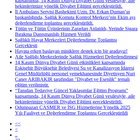
kapsamında, 14 Kasım Dünya Diyabet Günü vesilesiyle, aile
hekimlerimize yönelik Diyabet Eğitimi gerçekleştirildi.
İl Ambulans Servisi Başhekimi Uzm. Dr. Erkan Duman’ın
başkanlığında, Sağlık Komuta Kontrol Merkezi’nin Ekim ayı
değerlendirme toplantısı gerçekleştirildi.
Tütün ve Tütün Ürünlerinin Zararları Anlatıldı, Yerinde Sigara
Bırakma Danışmanlığı Hizmeti Verildi
Sağlıklı Hayat Merkezleri Değerlendirme Toplantısı
Gerçekleşti
Hayata erken başlayan miniklere destek için bir aradayız!
Aile Sağlığı Merkezlerinde Sağlık Hizmetleri Değerlendirmesi
14 Kasım Dünya Diyabet Günü etkinlikleri kapsamında
Eskişehir Büyükşehir Belediyesi Su ve Kanalizasyon İdaresi
Genel Müdürlüğü personel yemekhanesinde Diyetisyen Nuri
Caner ARIBAKIR tarafından "Diyabet ve Esenlik" temalı
eğitim verilmiştir.
“Tanıdan Tedaviye Güncel Yaklaşımlar Eğitim Programı”
kapsamında, 14 Kasım Dünya Diyabet Günü vesilesiyle, aile
hekimlerimize yönelik Diyabet Eğitimi gerçekleştirildi.
Odunpazarı ÇASMER ve İSG Hizmetlerine Yönelik 2025
Yılı Faaliyet ve Değerlendirme Toplantısı Gerçekleştirildi
<<
<
..