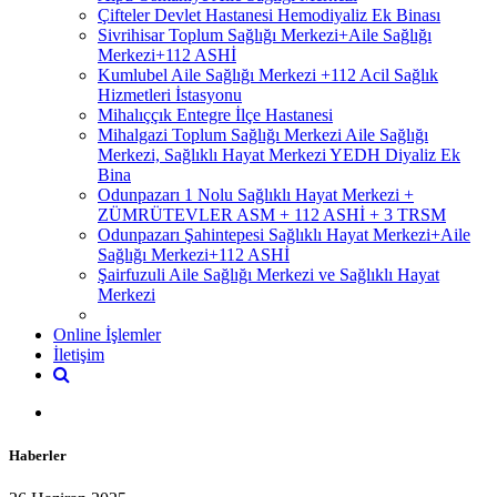
Çifteler Devlet Hastanesi Hemodiyaliz Ek Binası
Sivrihisar Toplum Sağlığı Merkezi+Aile Sağlığı
Merkezi+112 ASHİ
Kumlubel Aile Sağlığı Merkezi +112 Acil Sağlık
Hizmetleri İstasyonu
Mihalıççık Entegre İlçe Hastanesi
Mihalgazi Toplum Sağlığı Merkezi Aile Sağlığı
Merkezi, Sağlıklı Hayat Merkezi YEDH Diyaliz Ek
Bina
Odunpazarı 1 Nolu Sağlıklı Hayat Merkezi +
ZÜMRÜTEVLER ASM + 112 ASHİ + 3 TRSM
Odunpazarı Şahintepesi Sağlıklı Hayat Merkezi+Aile
Sağlığı Merkezi+112 ASHİ
Şairfuzuli Aile Sağlığı Merkezi ve Sağlıklı Hayat
Merkezi
Online İşlemler
İletişim
Haberler