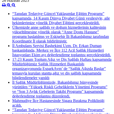
26 Haziran 2025
“Tanıdan Tedaviye Güncel Yaklaşımlar Eğitim Programı”
kapsamında, 14 Kasım Dünya Diyabet Günü vesilesiyle, aile
hekimlerimize yönelik Diyabet Eğitimi gerçekleştirildi.
Ülkemizde anne sağlığı ve doğum hizmetlerinin kalitesinin
yükseltilmesine yönelik olarak “Anne Dostu Hastane”
programı başlatılmış ve Eskişehir İli Bakanlığımız tarafından
Koordinatör İl olarak bildirilmiştir.
İl Ambulans Servisi Başhekimi Uzm. Dr. Erkan Duman
başkanlığında, Merkez ve İlçe 112 Acil Sağlık Hizmetleri
İstasyonları Ekim ayı değerlendirme toplantısı gerçekleştirildi.
17-23 Kasım Toplum Ağız ve Diş Sağlığı Haftası kapsamında
Müdürlüğümüz Sağlık Hizmetleri Başkanlığı
organizasyonunda Espark​Avm’ de “Sağlık Ağızda Başlar”
temasıyla kurulan stantta,​ağız ve diş sağlığı kapsamında
bilgilendirmeler yapıldı
İl Sağlık Müdürlüğümüzde, Bakanlığımız bünyesinde
yürütülen “Yüksek Riskli Gebeliklerin Yönetimi Programı”
ve “Son 3 Aylık Gebelerin Takibi Programı” kapsamında
değerlendirme toplantısı düzenlendi.
Mahmudiye İlçe Hastanesinde Sigara Bırakma Polikliniği
açıldı.
“Tanıdan Tedaviye Güncel Yaklaşımlar Eğitim Programı”