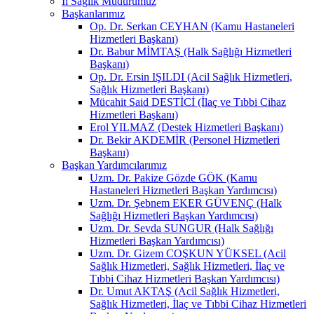
İl Sağlık Müdürümüz
Başkanlarımız
Op. Dr. Serkan CEYHAN (Kamu Hastaneleri
Hizmetleri Başkanı)
Dr. Babur MİMTAŞ (Halk Sağlığı Hizmetleri
Başkanı)
Op. Dr. Ersin IŞILDI (Acil Sağlık Hizmetleri,
Sağlık Hizmetleri Başkanı)
Mücahit Said DESTİCİ (İlaç ve Tıbbi Cihaz
Hizmetleri Başkanı)
Erol YILMAZ (Destek Hizmetleri Başkanı)
Dr. Bekir AKDEMİR (Personel Hizmetleri
Başkanı)
Başkan Yardımcılarımız
Uzm. Dr. Pakize Gözde GÖK (Kamu
Hastaneleri Hizmetleri Başkan Yardımcısı)
Uzm. Dr. Şebnem EKER GÜVENÇ (Halk
Sağlığı Hizmetleri Başkan Yardımcısı)
Uzm. Dr. Sevda SUNGUR (Halk Sağlığı
Hizmetleri Başkan Yardımcısı)
Uzm. Dr. Gizem COŞKUN YÜKSEL (Acil
Sağlık Hizmetleri, Sağlık Hizmetleri, İlaç ve
Tıbbi Cihaz Hizmetleri Başkan Yardımcısı)
Dr. Umut AKTAŞ (Acil Sağlık Hizmetleri,
Sağlık Hizmetleri, İlaç ve Tıbbi Cihaz Hizmetleri