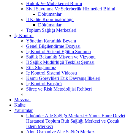
Hukuk Ve Muhakemat Birimi
Sivil Savunma Ve Seferberlik Hizmetleri Birimi
Dökümanlar
İl Kalite Koordinatörlüğü
Dökümanlar
Toplum Sağlığı Merkezleri
İç Kontrol
Yönetim Kararlılık Beyanı
Genel Bilgilendirme Dosyası
İç Kontrol Sistemi Eğitim Sunumu
Sağlık Bakanlığı Misyon ve Vizyonu
İl Sağlık Müdürlüğü Teşkilat Şeması
Etik Sloganımız
İç Kontrol Sistemi Videosu
Kamu Görevlileri Etik Davranış İlkeleri
İç Kontrol Broşürü
Süreç ve Risk Metodolijisi Rehberi
Mevzuat
Kalite
Yatırımlar
Uluönder Aile Sağlığı Merkezi + Yunus Emre Devlet
Hastanesi Toplum Ruh Sağlığı Merkezi ve Çocuk
İzlem Merkezi
Alpu Osmaniye Aile Sağlığı Merkezi