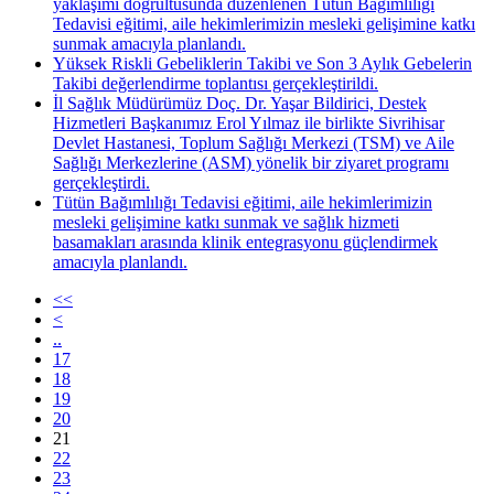
yaklaşımı doğrultusunda düzenlenen Tütün Bağımlılığı
Tedavisi eğitimi, aile hekimlerimizin mesleki gelişimine katkı
sunmak amacıyla planlandı.
Yüksek Riskli Gebeliklerin Takibi ve Son 3 Aylık Gebelerin
Takibi değerlendirme toplantısı gerçekleştirildi.
İl Sağlık Müdürümüz Doç. Dr. Yaşar Bildirici, Destek
Hizmetleri Başkanımız Erol Yılmaz ile birlikte Sivrihisar
Devlet Hastanesi, Toplum Sağlığı Merkezi (TSM) ve Aile
Sağlığı Merkezlerine (ASM) yönelik bir ziyaret programı
gerçekleştirdi.
Tütün Bağımlılığı Tedavisi eğitimi, aile hekimlerimizin
mesleki gelişimine katkı sunmak ve sağlık hizmeti
basamakları arasında klinik entegrasyonu güçlendirmek
amacıyla planlandı.
<<
<
..
17
18
19
20
21
22
23