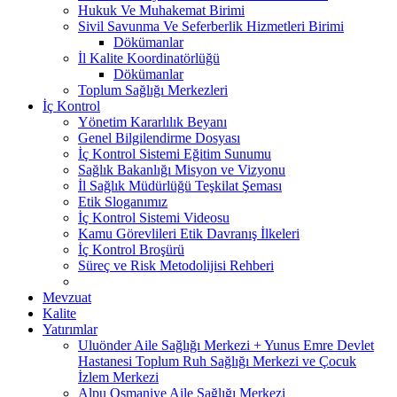
Hukuk Ve Muhakemat Birimi
Sivil Savunma Ve Seferberlik Hizmetleri Birimi
Dökümanlar
İl Kalite Koordinatörlüğü
Dökümanlar
Toplum Sağlığı Merkezleri
İç Kontrol
Yönetim Kararlılık Beyanı
Genel Bilgilendirme Dosyası
İç Kontrol Sistemi Eğitim Sunumu
Sağlık Bakanlığı Misyon ve Vizyonu
İl Sağlık Müdürlüğü Teşkilat Şeması
Etik Sloganımız
İç Kontrol Sistemi Videosu
Kamu Görevlileri Etik Davranış İlkeleri
İç Kontrol Broşürü
Süreç ve Risk Metodolijisi Rehberi
Mevzuat
Kalite
Yatırımlar
Uluönder Aile Sağlığı Merkezi + Yunus Emre Devlet
Hastanesi Toplum Ruh Sağlığı Merkezi ve Çocuk
İzlem Merkezi
Alpu Osmaniye Aile Sağlığı Merkezi