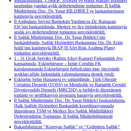
Müdürlüğümüz, CİMER, SABİM ve Hasta Hakları Birimleri
tarafından yapılan aylık değerlendirme toplantısı, İl Sağlık
Müdürümüz Doç. Dr. Yaşar BİLDİRİCİ ve başkanlarımızın
katılımıyla gerçekleştirildi.
İl Ambulans Servisi Başhekim Yardımcısı Dr. Ramazan
Efe’nin başkanlığında, Merkez ve ilçe birimlerinin katılımıyla
aralık ayı değerlendirme toplantısı gerçekleştirildi.
İl Sağlık Müdürümüz Doç. Dr. Yaşar Bildirici’nin
başkanlığında, Sağlık Hizmetleri Başkanımız Op. Dr. Ersin
Işıldı’nın katılımıyla İRAP (İl Afet Risk Azaltma Planı)
toplantısı gerçekleştirildi.
1 - 31 Ocak Serviks (Rahim Ağzı) Kanseri Farkındalık Ayı
kapsamında, Eskişehirspor – İzmir Çoruhlu FK
karşılaşmasında Eskişehirspor futbolcuları maç öncesinde
açtıkları afişle farkındalık çalışmalarımıza destek verdi.
Eskişehir Şehir Hastanesi ev sahipliğinde, Türk Obezite
Cerrahisi Derneği (TOSS) ve Metabolik ve Bariatrik Cerrahi
Diyetisyenliği Derneği (MBCDD) iş birliğiyle düzenlenen
toplantı ve sertifikasyon programı başarıyla gerçekleştirildi.
İl Sağlık Müdürümüz Doç. Dr. Yaşar Bildirici başkanlığında,
Halk Sağlığı Hizmetleri Başkanlığı koordinasyonunda
düzenlenen TSM ve Merkez İlçe Sağlık Müdürlükleri
Değerlendirme Toplantısı, İl Sağlık Müdürlüğümüzde
gerçekleştirildi.
Bakanlığımızın ‘‘Koruyan Sağlık’’ ve ‘‘Geliştiren Sağlık’’