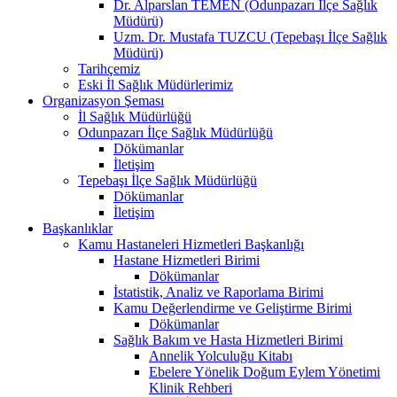
Dr. Alparslan TEMEN (Odunpazarı İlçe Sağlık
Müdürü)
Uzm. Dr. Mustafa TUZCU (Tepebaşı İlçe Sağlık
Müdürü)
Tarihçemiz
Eski İl Sağlık Müdürlerimiz
Organizasyon Şeması
İl Sağlık Müdürlüğü
Odunpazarı İlçe Sağlık Müdürlüğü
Dökümanlar
İletişim
Tepebaşı İlçe Sağlık Müdürlüğü
Dökümanlar
İletişim
Başkanlıklar
Kamu Hastaneleri Hizmetleri Başkanlığı
Hastane Hizmetleri Birimi
Dökümanlar
İstatistik, Analiz ve Raporlama Birimi
Kamu Değerlendirme ve Geliştirme Birimi
Dökümanlar
Sağlık Bakım ve Hasta Hizmetleri Birimi
Annelik Yolculuğu Kitabı
Ebelere Yönelik Doğum Eylem Yönetimi
Klinik Rehberi