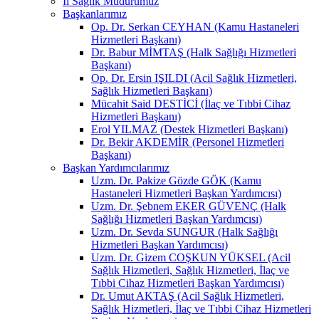
İl Sağlık Müdürümüz
Başkanlarımız
Op. Dr. Serkan CEYHAN (Kamu Hastaneleri
Hizmetleri Başkanı)
Dr. Babur MİMTAŞ (Halk Sağlığı Hizmetleri
Başkanı)
Op. Dr. Ersin IŞILDI (Acil Sağlık Hizmetleri,
Sağlık Hizmetleri Başkanı)
Mücahit Said DESTİCİ (İlaç ve Tıbbi Cihaz
Hizmetleri Başkanı)
Erol YILMAZ (Destek Hizmetleri Başkanı)
Dr. Bekir AKDEMİR (Personel Hizmetleri
Başkanı)
Başkan Yardımcılarımız
Uzm. Dr. Pakize Gözde GÖK (Kamu
Hastaneleri Hizmetleri Başkan Yardımcısı)
Uzm. Dr. Şebnem EKER GÜVENÇ (Halk
Sağlığı Hizmetleri Başkan Yardımcısı)
Uzm. Dr. Sevda SUNGUR (Halk Sağlığı
Hizmetleri Başkan Yardımcısı)
Uzm. Dr. Gizem COŞKUN YÜKSEL (Acil
Sağlık Hizmetleri, Sağlık Hizmetleri, İlaç ve
Tıbbi Cihaz Hizmetleri Başkan Yardımcısı)
Dr. Umut AKTAŞ (Acil Sağlık Hizmetleri,
Sağlık Hizmetleri, İlaç ve Tıbbi Cihaz Hizmetleri