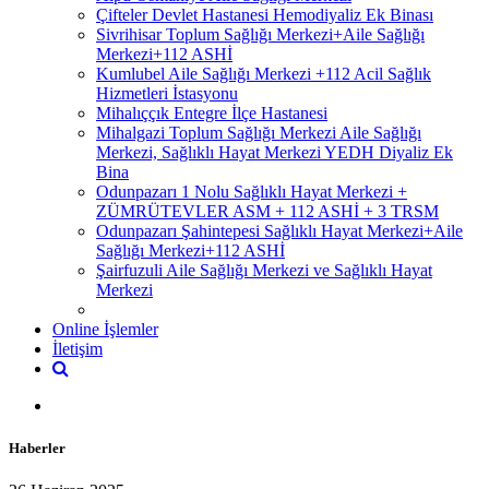
Çifteler Devlet Hastanesi Hemodiyaliz Ek Binası
Sivrihisar Toplum Sağlığı Merkezi+Aile Sağlığı
Merkezi+112 ASHİ
Kumlubel Aile Sağlığı Merkezi +112 Acil Sağlık
Hizmetleri İstasyonu
Mihalıççık Entegre İlçe Hastanesi
Mihalgazi Toplum Sağlığı Merkezi Aile Sağlığı
Merkezi, Sağlıklı Hayat Merkezi YEDH Diyaliz Ek
Bina
Odunpazarı 1 Nolu Sağlıklı Hayat Merkezi +
ZÜMRÜTEVLER ASM + 112 ASHİ + 3 TRSM
Odunpazarı Şahintepesi Sağlıklı Hayat Merkezi+Aile
Sağlığı Merkezi+112 ASHİ
Şairfuzuli Aile Sağlığı Merkezi ve Sağlıklı Hayat
Merkezi
Online İşlemler
İletişim
Haberler