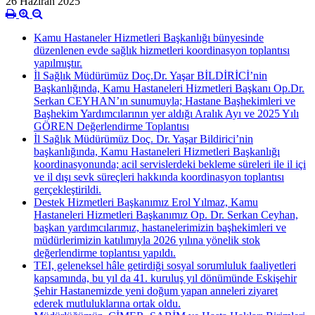
26 Haziran 2025
Kamu Hastaneler Hizmetleri Başkanlığı bünyesinde
düzenlenen evde sağlık hizmetleri koordinasyon toplantısı
yapılmıştır.
İl Sağlık Müdürümüz Doç.Dr. Yaşar BİLDİRİCİ’nin
Başkanlığında, Kamu Hastaneleri Hizmetleri Başkanı Op.Dr.
Serkan CEYHAN’ın sunumuyla; Hastane Başhekimleri ve
Başhekim Yardımcılarının yer aldığı Aralık Ayı ve 2025 Yılı
GÖREN Değerlendirme Toplantısı
İl Sağlık Müdürümüz Doç. Dr. Yaşar Bildirici’nin
başkanlığında, Kamu Hastaneleri Hizmetleri Başkanlığı
koordinasyonunda; acil servislerdeki bekleme süreleri ile il içi
ve il dışı sevk süreçleri hakkında koordinasyon toplantısı
gerçekleştirildi.
Destek Hizmetleri Başkanımız Erol Yılmaz, Kamu
Hastaneleri Hizmetleri Başkanımız Op. Dr. Serkan Ceyhan,
başkan yardımcılarımız, hastanelerimizin başhekimleri ve
müdürlerimizin katılımıyla 2026 yılına yönelik stok
değerlendirme toplantısı yapıldı.
TEI, geleneksel hâle getirdiği sosyal sorumluluk faaliyetleri
kapsamında, bu yıl da 41. kuruluş yıl dönümünde Eskişehir
Şehir Hastanemizde yeni doğum yapan anneleri ziyaret
ederek mutluluklarına ortak oldu.